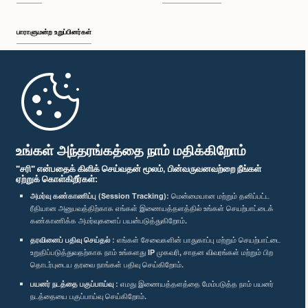
பாராளுமன்ற உறுப்பினர்கள்
முதற்பக்கம்
பாராளுமன்ற கையடக்க செயலி
உங்கள் அந்தரங்கத்தை நாம் மதிக்கிறோம்
"சரி" என்பதைக் கிளிக் செய்வதன் மூலம், பின்வருவனவற்றை நீங்கள்
ஏற்றுக் கொள்கிறீர்கள்:
அமர்வு கண்காணிப்பு (Session Tracking):
மென்மையான மற்றும் தனிப்பட்ட
ரீதியான அனுபவத்திற்காக எங்கள் இணையத்தளத்தில் உங்கள் செயற்பாட்டைக்
எம்மை பின்தொடர்க :
கண்காணிக்க அமர்வுகளைப் பயன்படுத்துகிறோம்.
தரவினைப் பதிவு செய்தல் :
எங்கள் சேவைகளின் பாதுகாப்பு மற்றும் செயற்பாட்டை
விருதுகள்
உறுதிப்படுத்துவதற்காக நாம் உங்களது IP முகவரி, சாதன விவரங்கள் மற்றும் பிற
தொடர்புடைய தரவை நாங்கள் பதிவு செய்கிறோம்.
பயனர் நடத்தை பகுப்பாய்வு :
எமது இணையத்தளத்தை மேம்படுத்த நாம் பயனர்
தனியுரிமைக் கொள்கை
நடத்தையை பகுப்பாய்வு செய்கிறோம்.