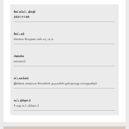
கேட்கப்பட்ட திகதி
2021-11-08
கேட்டவர்
கௌரவ ரோஹண பண்டார, பா.உ.
அமைச்சு
சுகாதாரம்
சட்டவாக்கம்
இலங்கை சனநாயக சோசலிசக் குடியரசின் ஒன்பதாவது பாராளுமன்றம்
கூட்டத்தொடர்
1 வது கூட்டத்தொடர்