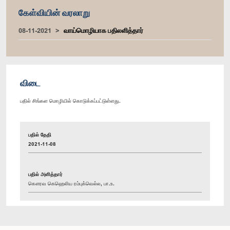
கேள்வியின் வரலாறு
08-11-2021
வாய்மொழியாக பதிலளித்தார்
விடை
பதில் சிங்கள மொழியில் கொடுக்கப்பட்டுள்ளது.
பதில் தேதி
2021-11-08
பதில் அளித்தார்
கௌரவ கெஹெலிய ரம்புக்வெல்ல, பா.உ.