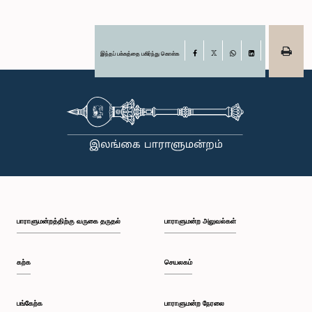
இந்தப் பக்கத்தை பகிர்ந்து கொள்க
Facebook
X
WhatsApp
LinkedIn
பாராளுமன்றத்திற்கு வருகை தருதல்
பாராளுமன்ற அலுவல்கள்
கற்க
செயலகம்
பங்கேற்க
பாராளுமன்ற நேரலை