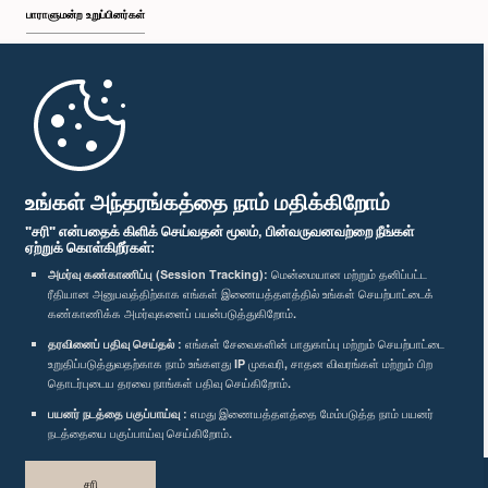
பாராளுமன்ற உறுப்பினர்கள்
முதற்பக்கம்
பாராளுமன்ற கையடக்க செயலி
உங்கள் அந்தரங்கத்தை நாம் மதிக்கிறோம்
"சரி" என்பதைக் கிளிக் செய்வதன் மூலம், பின்வருவனவற்றை நீங்கள்
ஏற்றுக் கொள்கிறீர்கள்:
அமர்வு கண்காணிப்பு (Session Tracking):
மென்மையான மற்றும் தனிப்பட்ட
ரீதியான அனுபவத்திற்காக எங்கள் இணையத்தளத்தில் உங்கள் செயற்பாட்டைக்
எம்மை பின்தொடர்க :
கண்காணிக்க அமர்வுகளைப் பயன்படுத்துகிறோம்.
தரவினைப் பதிவு செய்தல் :
எங்கள் சேவைகளின் பாதுகாப்பு மற்றும் செயற்பாட்டை
விருதுகள்
உறுதிப்படுத்துவதற்காக நாம் உங்களது IP முகவரி, சாதன விவரங்கள் மற்றும் பிற
தொடர்புடைய தரவை நாங்கள் பதிவு செய்கிறோம்.
பயனர் நடத்தை பகுப்பாய்வு :
எமது இணையத்தளத்தை மேம்படுத்த நாம் பயனர்
தனியுரிமைக் கொள்கை
நடத்தையை பகுப்பாய்வு செய்கிறோம்.
பதிப்புரிமை © இலங்கை பாராளுமன்றம்.
சரி