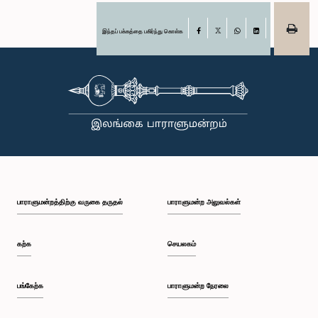
இந்தப் பக்கத்தை பகிர்ந்து கொள்க
Facebook
X
WhatsApp
LinkedIn
பாராளுமன்றத்திற்கு வருகை தருதல்
பாராளுமன்ற அலுவல்கள்
கற்க
செயலகம்
பங்கேற்க
பாராளுமன்ற நேரலை