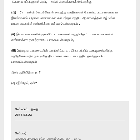
கெளரவ எம்.ரீ.ஹசன் அலி,— கல்வி அமைச்சரைக் கேட்பதற்கு,—
(அ) (i) கல்வி அமைச்சினால் குறைந்த வசதிகளைக் கொண்ட பாடசாலைகளாக
இனங்காணப்பட்டுள்ள மாகாண சபைகள் மற்றும் மத்திய அரசாங்கத்தின் கீழ் உள்ள
பாடசாலைகளின் எண்ணிக்கை எவ்வளவென்பதையும் ,
(ii) இப்பாடசாலைகளில் முஸ்லிம் பாடசாலைகள் மற்றும் தோட்டப் பாடசாலைகளின்
எண்ணிக்கை தனித்தனியே யாவையென்பதையும்,
(iii) மேற்படி பாடசாலைகளின் வளர்ச்சிக்காக எதிர்காலத்தில் நடைமுறைப்படுத்த
உத்தேசிக்கப்படும் நிகழ்ச்சித் திட்டங்கள் மாவட்ட மட்டத்தில் தனித்தனியே
யாவையென்பதையும்
அவர் குறிப்பிடுவாரா ?
(ஆ) இன்றேல், ஏன்?
கேட்கப்பட்ட திகதி
2011-03-23
கேட்டவர்
கௌரவ கௌரவ எம்.ரி. ஹஸன் அலி, பா.உ.,, பா.உ.