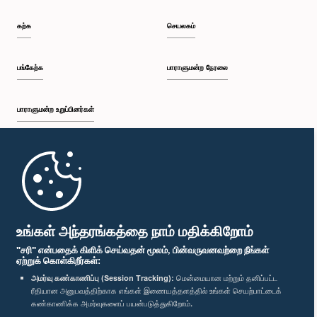
கற்க
செயலகம்
பங்கேற்க
பாராளுமன்ற நேரலை
பாராளுமன்ற உறுப்பினர்கள்
முதற்பக்கம்
பாராளுமன்ற கையடக்க செயலி
உங்கள் அந்தரங்கத்தை நாம் மதிக்கிறோம்
"சரி" என்பதைக் கிளிக் செய்வதன் மூலம், பின்வருவனவற்றை நீங்கள்
ஏற்றுக் கொள்கிறீர்கள்:
அமர்வு கண்காணிப்பு (Session Tracking):
மென்மையான மற்றும் தனிப்பட்ட
ரீதியான அனுபவத்திற்காக எங்கள் இணையத்தளத்தில் உங்கள் செயற்பாட்டைக்
எம்மை பின்தொடர்க :
கண்காணிக்க அமர்வுகளைப் பயன்படுத்துகிறோம்.