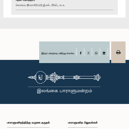
கௌரவ (பேராசிரியர்) ஜீ.எல். பீரிஸ், பா.உ.
இந்தப் பக்கத்தை பகிர்ந்து கொள்க
Facebook
X
WhatsApp
LinkedIn
பாராளுமன்றத்திற்கு வருகை தருதல்
பாராளுமன்ற அலுவல்கள்