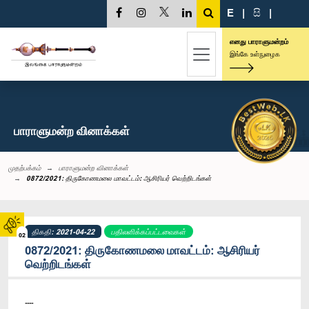
E
|
සි
|
எனது பாராளுமன்றம்
இங்கே உள்நுழைக
பாராளுமன்ற வினாக்கள்
முதற்பக்கம்
பாராளுமன்ற வினாக்கள்
0872/2021: திருகோணமலை மாவட்டம்: ஆசிரியர் வெற்றிடங்கள்
திகதி: 2021-04-22
பதிலளிக்கப்பட்டவைகள்
02
0872/2021: திருகோணமலை மாவட்டம்: ஆசிரியர்
வெற்றிடங்கள்
----