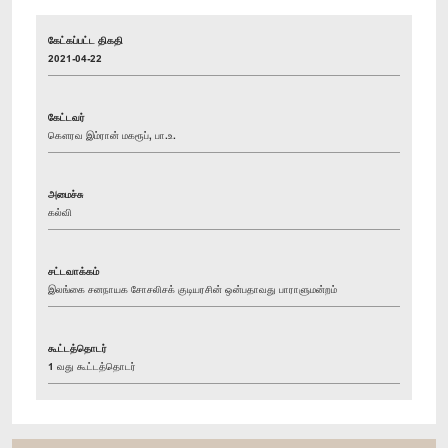
கேட்கப்பட்ட திகதி
2021-04-22
கேட்டவர்
கௌரவ இம்ரான் மகரூப், பா.உ.
அமைச்சு
கல்வி
சட்டவாக்கம்
இலங்கை சனநாயக சோசலிசக் குடியரசின் ஒன்பதாவது பாராளுமன்றம்
கூட்டத்தொடர்
1 வது கூட்டத்தொடர்