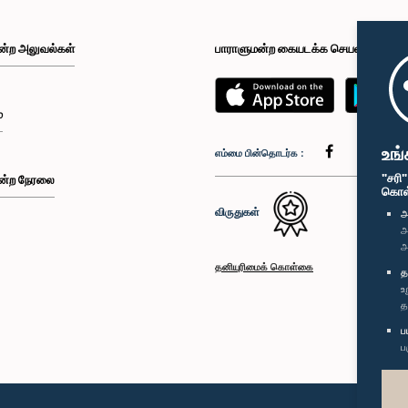
ன்ற அலுவல்கள்
பாராளுமன்ற கையடக்க செயலி
்
உங்
எம்மை பின்தொடர்க :
"சரி
ன்ற நேரலை
கொள்க
விருதுகள்
அ
அ
அ
தனியுரிமைக் கொள்கை
த
உ
த
ப
ப