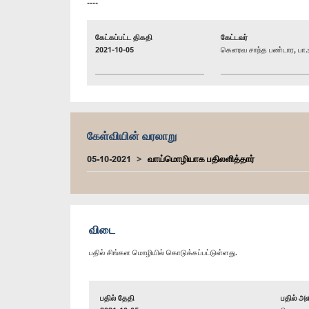
----
கேட்கப்பட்ட திகதி
கேட்டவர்
2021-10-05
கௌரவ சாந்த பண்டார, பா.
கேள்வியின் வரலாறு
05-10-2021
வாய்மொழியாக பதிலளித்தார்
விடை
பதில் சிங்கள மொழியில் கொடுக்கப்பட்டுள்ளது.
பதில் தேதி
பதில் அள