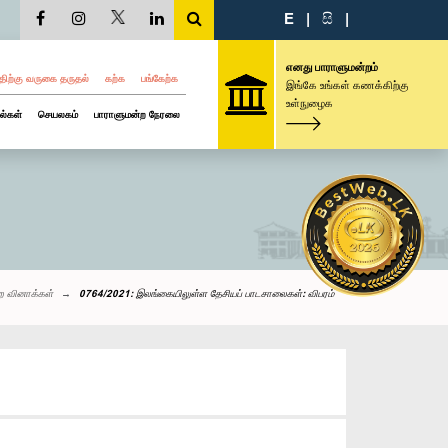
E
|
සි
|
எனது பாராளுமன்றம்
திற்கு வருகை தருதல்
கற்க
பங்கேற்க
இங்கே உங்கள் கணக்கிற்கு
உள்நுழைக
ல்கள்
செயலகம்
பாராளுமன்ற நேரலை
ற வினாக்கள்
0764/2021: இலங்கையிலுள்ள தேசியப் பாடசாலைகள்: விபரம்