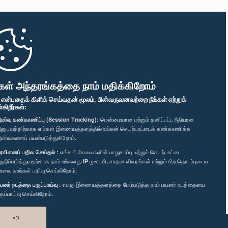
கள் அந்தரங்கத்தை நாம் மதிக்கிறோம்
" என்பதைக் கிளிக் செய்வதன் மூலம், பின்வருவனவற்றை நீங்கள் ஏற்றுக்
ிறீர்கள்:
மர்வு கண்காணிப்பு (Session Tracking):
மென்மையான மற்றும் தனிப்பட்ட ரீதியான
னுபவத்திற்காக எங்கள் இணையத்தளத்தில் உங்கள் செயற்பாட்டைக் கண்காணிக்க
மர்வுகளைப் பயன்படுத்துகிறோம்.
ரவினைப் பதிவு செய்தல் :
எங்கள் சேவைகளின் பாதுகாப்பு மற்றும் செயற்பாட்டை
றுதிப்படுத்துவதற்காக நாம் உங்களது IP முகவரி, சாதன விவரங்கள் மற்றும் பிற தொடர்புடைய
ரவை நாங்கள் பதிவு செய்கிறோம்.
யனர் நடத்தை பகுப்பாய்வு :
எமது இணையத்தளத்தை மேம்படுத்த நாம் பயனர் நடத்தையை
குப்பாய்வு செய்கிறோம்.
சரி
வடிவமைத்து உருவாக்கியது
TekGeeks