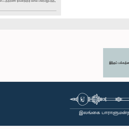
்டத்தரணி (கலாநிதி) சுசில் பிரேமஜயந்த,
இந்தப் பக்கத்