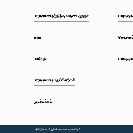
பாராளுமன்றத்திற்கு வருகை தருதல்
பாராளும
கற்க
செயலகம
பங்கேற்க
பாராளும
பாராளுமன்ற உறுப்பினர்கள்
முதற்பக்கம்
பதிப்புரிமை © இலங்கை பாராளுமன்றம்.