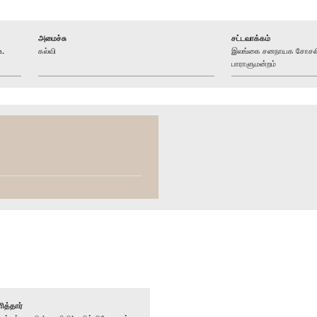
அமைச்சு
சட்டவாக்கம்
உ.
கல்வி
இலங்கை சனநாயக சோசலிச
பாராளுமன்றம்
ித்தார்