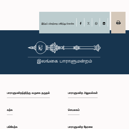
இந்தப் பக்கத்தை பகிர்ந்து கொள்க
Facebook
X
WhatsApp
LinkedIn
பாராளுமன்றத்திற்கு வருகை தருதல்
பாராளுமன்ற அலுவல்கள்
கற்க
செயலகம்
பங்கேற்க
பாராளுமன்ற நேரலை