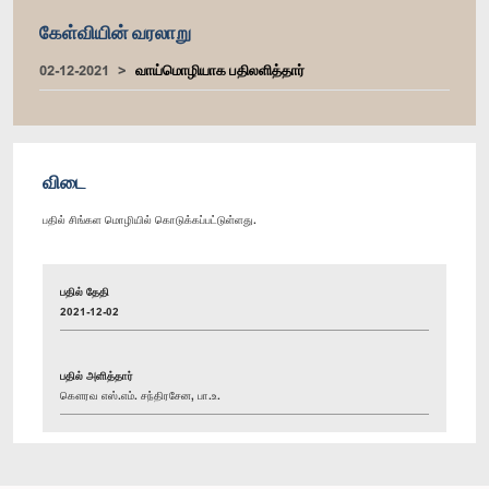
கேள்வியின் வரலாறு
02-12-2021
வாய்மொழியாக பதிலளித்தார்
விடை
பதில் சிங்கள மொழியில் கொடுக்கப்பட்டுள்ளது.
பதில் தேதி
2021-12-02
பதில் அளித்தார்
கௌரவ எஸ்.எம். சந்திரசேன, பா.உ.