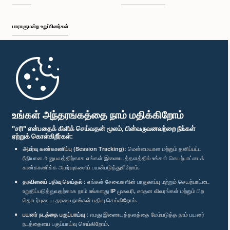
பாராளுமன்ற உறுப்பினர்கள்
முதற்பக்கம்
பாராளுமன்ற கையடக்க செயலி
உங்கள் அந்தரங்கத்தை நாம் மதிக்கிறோம்
"சரி" என்பதைக் கிளிக் செய்வதன் மூலம், பின்வருவனவற்றை நீங்கள்
ஏற்றுக் கொள்கிறீர்கள்:
அமர்வு கண்காணிப்பு (Session Tracking):
மென்மையான மற்றும் தனிப்பட்ட
ரீதியான அனுபவத்திற்காக எங்கள் இணையத்தளத்தில் உங்கள் செயற்பாட்டைக்
எம்மை பின்தொடர்க :
கண்காணிக்க அமர்வுகளைப் பயன்படுத்துகிறோம்.
தரவினைப் பதிவு செய்தல் :
எங்கள் சேவைகளின் பாதுகாப்பு மற்றும் செயற்பாட்டை
விருதுகள்
உறுதிப்படுத்துவதற்காக நாம் உங்களது IP முகவரி, சாதன விவரங்கள் மற்றும் பிற
தொடர்புடைய தரவை நாங்கள் பதிவு செய்கிறோம்.
பயனர் நடத்தை பகுப்பாய்வு :
எமது இணையத்தளத்தை மேம்படுத்த நாம் பயனர்
தனியுரிமைக் கொள்கை
நடத்தையை பகுப்பாய்வு செய்கிறோம்.