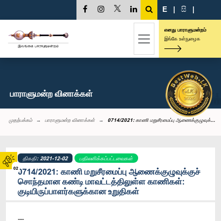
E
|
සි
|
எனது பாராளுமன்றம்
இங்கே உள்நுழைக
பாராளுமன்ற வினாக்கள்
முதற்பக்கம்
பாராளுமன்ற வினாக்கள்
0714/2021: காணி மறுசீரமைப்பு ஆணைக்குழுவுக்...
திகதி: 2021-12-02
பதிலளிக்கப்பட்டவைகள்
02
0714/2021: காணி மறுசீரமைப்பு ஆணைக்குழுவுக்குச்
சொந்தமான கண்டி மாவட்டத்திலுள்ள காணிகள்:
குடியிருப்பாளர்களுக்கான உறுதிகள்
----