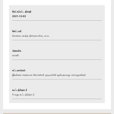
கேட்கப்பட்ட திகதி
2021-12-02
கேட்டவர்
கௌரவ மயந்த திசாநாயக்க, பா.உ.
அமைச்சு
காணி
சட்டவாக்கம்
இலங்கை சனநாயக சோசலிசக் குடியரசின் ஒன்பதாவது பாராளுமன்றம்
கூட்டத்தொடர்
1 வது கூட்டத்தொடர்