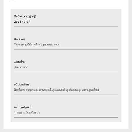
----
கேட்கப்பட்ட திகதி
2021-10-07
கேட்டவர்
கௌரவ நலீன் பண்டார ஜயமஹ, பா.உ.
அமைச்சு
நீர்ப்பாசனம்
சட்டவாக்கம்
இலங்கை சனநாயக சோசலிசக் குடியரசின் ஒன்பதாவது பாராளுமன்றம்
கூட்டத்தொடர்
1 வது கூட்டத்தொடர்