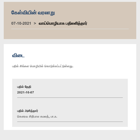
கேள்வியின் வரலாறு
07-10-2021
வாய்மொழியாக பதிலளித்தார்
விடை
பதில் சிங்கள மொழியில் கொடுக்கப்பட்டுள்ளது.
பதில் தேதி
2021-10-07
பதில் அளித்தார்
கௌரவ சிறிபால கமலத், பா.உ.