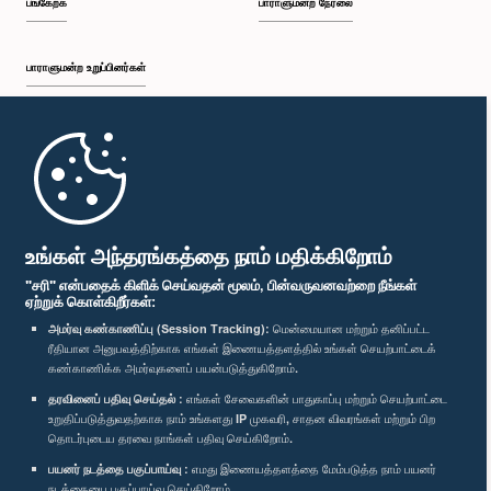
பங்கேற்க
பாராளுமன்ற நேரலை
பாராளுமன்ற உறுப்பினர்கள்
முதற்பக்கம்
பாராளுமன்ற கையடக்க செயலி
உங்கள் அந்தரங்கத்தை நாம் மதிக்கிறோம்
"சரி" என்பதைக் கிளிக் செய்வதன் மூலம், பின்வருவனவற்றை நீங்கள்
ஏற்றுக் கொள்கிறீர்கள்:
அமர்வு கண்காணிப்பு (Session Tracking):
மென்மையான மற்றும் தனிப்பட்ட
ரீதியான அனுபவத்திற்காக எங்கள் இணையத்தளத்தில் உங்கள் செயற்பாட்டைக்
எம்மை பின்தொடர்க :
கண்காணிக்க அமர்வுகளைப் பயன்படுத்துகிறோம்.
தரவினைப் பதிவு செய்தல் :
எங்கள் சேவைகளின் பாதுகாப்பு மற்றும் செயற்பாட்டை
விருதுகள்
உறுதிப்படுத்துவதற்காக நாம் உங்களது IP முகவரி, சாதன விவரங்கள் மற்றும் பிற
தொடர்புடைய தரவை நாங்கள் பதிவு செய்கிறோம்.
பயனர் நடத்தை பகுப்பாய்வு :
எமது இணையத்தளத்தை மேம்படுத்த நாம் பயனர்
தனியுரிமைக் கொள்கை
நடத்தையை பகுப்பாய்வு செய்கிறோம்.