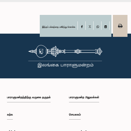
இந்தப் பக்கத்தை பகிர்ந்து கொள்க
Facebook
X
WhatsApp
LinkedIn
பாராளுமன்றத்திற்கு வருகை தருதல்
பாராளுமன்ற அலுவல்கள்
கற்க
செயலகம்