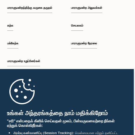
பாராளுமன்றத்திற்கு வருகை தருதல்
பாராளுமன்ற அலுவல்கள்
கற்க
செயலகம்
பங்கேற்க
பாராளுமன்ற நேரலை
பாராளுமன்ற உறுப்பினர்கள்
முதற்பக்கம்
பாராளுமன்ற கையடக்க செயலி
உங்கள் அந்தரங்கத்தை நாம் மதிக்கிறோம்
"சரி" என்பதைக் கிளிக் செய்வதன் மூலம், பின்வருவனவற்றை நீங்கள்
ஏற்றுக் கொள்கிறீர்கள்:
அமர்வு கண்காணிப்பு (Session Tracking):
மென்மையான மற்றும் தனிப்பட்ட