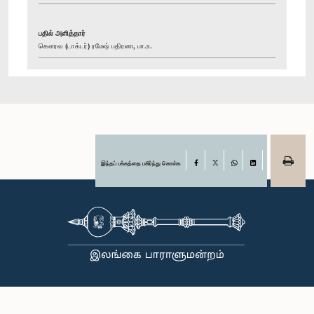
பதில் அளித்தார்
கௌரவ (டாக்டர்) ரமேஷ் பதிரண, பா.உ.
இந்தப் பக்கத்தை பகிர்ந்து கொள்க
Facebook
X
WhatsApp
LinkedIn