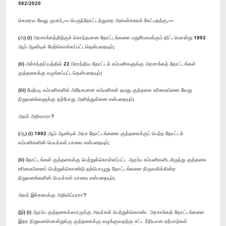
582/2020
கௌரவ வேலு குமார்,— பெருந்தோட்டத்துறை அமைச்சரைக் கேட்பதற்கு,—
(அ) (i) அரசாங்கத்திற்குச் சொந்தமான தோட்டங்களை மறுசீரமைக்கும் திட்டமொன்று 1992
ஆம் ஆண்டில் மேற்கொள்ளப்பட்டதென்பதையும்;
(ii) அச்சந்தர்ப்பத்தில் 22 பிராந்திய தோட்டக் கம்பனிகளுக்கு அரசாங்கத் தோட்டங்கள்
குத்தகைக்கு வழங்கப்பட்டதென்பதையும்;
(iii) மேற்படி கம்பனிகளில் அநேகமான கம்பனிகள் தமது குத்தகை உரிமையினை வேறு
நிறுவனங்களுக்கு தற்போது அளித்துள்ளன என்பதையும்;
அவர் அறிவாரா?
(ஆ) (i) 1992 ஆம் ஆண்டில் அரச தோட்டங்களை குத்தகைக்குப் பெற்ற தோட்டக்
கம்பனிகளின் பெயர்கள் யாவை என்பதையும்;
(ii) தோட்டங்கள் குத்தகைக்கு பெற்றுக்கொள்ளப்பட்ட ஆரம்ப கம்பனிகளிடமிருந்து குத்தகை
உரிமையினைப் பெற்றுக்கொண்டு தற்பொழுது தோட்டங்களை நிருவகிக்கின்ற
நிறுவனங்களின் பெயர்கள் யாவை என்பதையும்;
அவர் இச்சபைக்கு அறிவிப்பாரா?
(இ) (i) ஆரம்ப குத்தகைக்காரருக்கு அவர்கள் பெற்றுக்கொண்ட அரசாங்கத் தோட்டங்களை
இதர நிறுவனமொன்றுக்கு குத்தகைக்கு வழங்குவதற்கு சட்ட ரீதியான ஏற்பாடுகள்