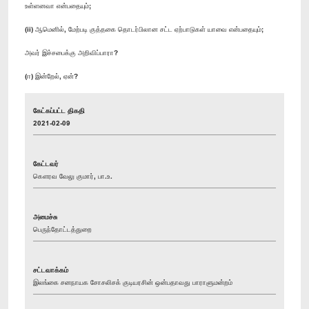
உள்ளனவா என்பதையும்;
(ii) ஆமெனில், மேற்படி குத்தகை தொடர்பிலான சட்ட ஏற்பாடுகள் யாவை என்பதையும்;
அவர் இச்சபைக்கு அறிவிப்பாரா?
(ஈ) இன்றேல், ஏன்?
கேட்கப்பட்ட திகதி
2021-02-09
கேட்டவர்
கௌரவ வேலு குமார், பா.உ.
அமைச்சு
பெருந்தோட்டத்துறை
சட்டவாக்கம்
இலங்கை சனநாயக சோசலிசக் குடியரசின் ஒன்பதாவது பாராளுமன்றம்