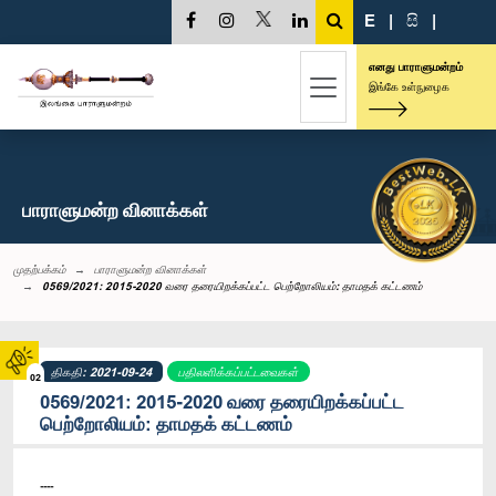
E
|
සි
|
எனது பாராளுமன்றம்
இங்கே உள்நுழைக
பாராளுமன்ற வினாக்கள்
முதற்பக்கம்
பாராளுமன்ற வினாக்கள்
0569/2021: 2015-2020 வரை தரையிறக்கப்பட்ட பெற்றோலியம்: தாமதக் கட்டணம்
திகதி: 2021-09-24
பதிலளிக்கப்பட்டவைகள்
02
0569/2021: 2015-2020 வரை தரையிறக்கப்பட்ட
பெற்றோலியம்: தாமதக் கட்டணம்
----