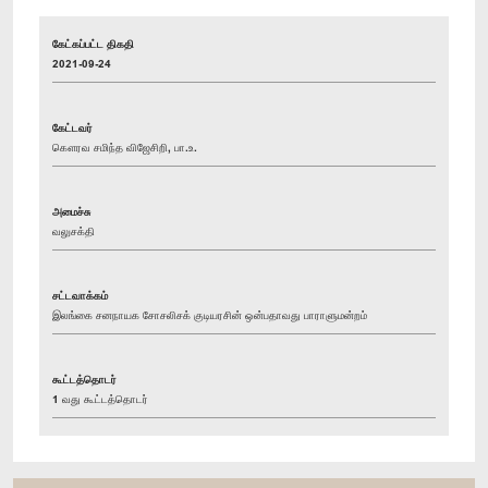
கேட்கப்பட்ட திகதி
2021-09-24
கேட்டவர்
கௌரவ சமிந்த விஜேசிறி, பா.உ.
அமைச்சு
வலுசக்தி
சட்டவாக்கம்
இலங்கை சனநாயக சோசலிசக் குடியரசின் ஒன்பதாவது பாராளுமன்றம்
கூட்டத்தொடர்
1 வது கூட்டத்தொடர்