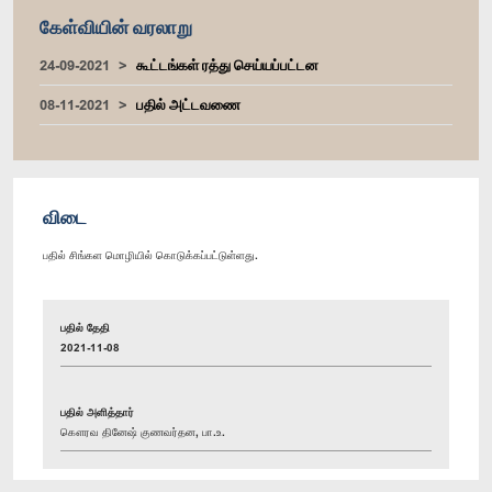
கேள்வியின் வரலாறு
24-09-2021
கூட்டங்கள் ரத்து செய்யப்பட்டன
08-11-2021
பதில் அட்டவணை
விடை
பதில் சிங்கள மொழியில் கொடுக்கப்பட்டுள்ளது.
பதில் தேதி
2021-11-08
பதில் அளித்தார்
கௌரவ தினேஷ் குணவர்தன, பா.உ.