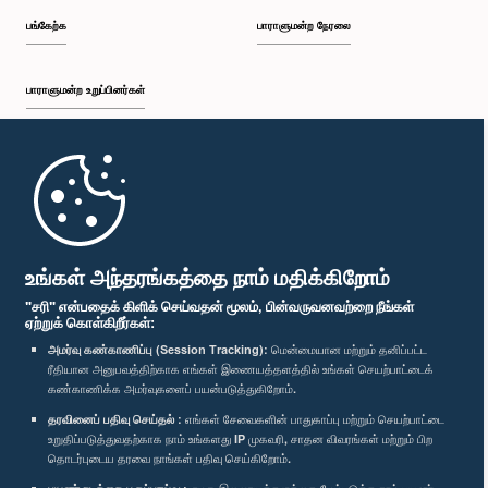
பங்கேற்க
பாராளுமன்ற நேரலை
பாராளுமன்ற உறுப்பினர்கள்
முதற்பக்கம்
பாராளுமன்ற கையடக்க செயலி
உங்கள் அந்தரங்கத்தை நாம் மதிக்கிறோம்
"சரி" என்பதைக் கிளிக் செய்வதன் மூலம், பின்வருவனவற்றை நீங்கள்
ஏற்றுக் கொள்கிறீர்கள்:
அமர்வு கண்காணிப்பு (Session Tracking):
மென்மையான மற்றும் தனிப்பட்ட
ரீதியான அனுபவத்திற்காக எங்கள் இணையத்தளத்தில் உங்கள் செயற்பாட்டைக்
எம்மை பின்தொடர்க :
கண்காணிக்க அமர்வுகளைப் பயன்படுத்துகிறோம்.
தரவினைப் பதிவு செய்தல் :
எங்கள் சேவைகளின் பாதுகாப்பு மற்றும் செயற்பாட்டை
விருதுகள்
உறுதிப்படுத்துவதற்காக நாம் உங்களது IP முகவரி, சாதன விவரங்கள் மற்றும் பிற
தொடர்புடைய தரவை நாங்கள் பதிவு செய்கிறோம்.