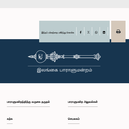
இந்தப் பக்கத்தை பகிர்ந்து கொள்க
Facebook
X
WhatsApp
LinkedIn
பாராளுமன்றத்திற்கு வருகை தருதல்
பாராளுமன்ற அலுவல்கள்
கற்க
செயலகம்