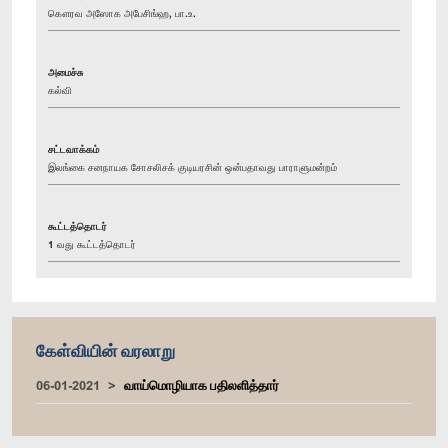
கௌரவ அஸோக அபேசிங்ஹ, பா.உ.
அமைச்சு
கல்வி
சட்டவாக்கம்
இலங்கை சனநாயக சோசலிசக் குடியரசின் ஒன்பதாவது பாராளுமன்றம்
கூட்டத்தொடர்
1 வது கூட்டத்தொடர்
கேள்வியின் வரலாறு
06-01-2021
வாய்மொழியாக பதிலளித்தார்