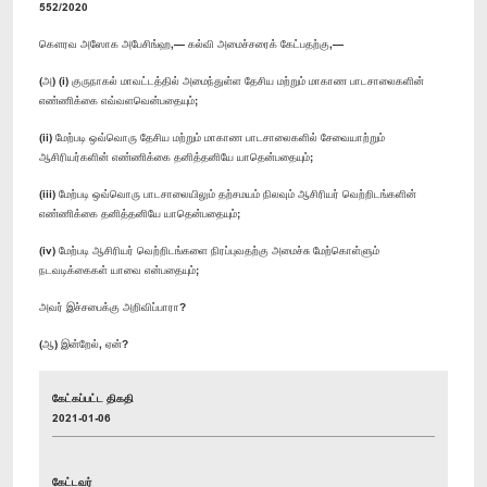
552/2020
கௌரவ அஸோக அபேசிங்ஹ,— கல்வி அமைச்சரைக் கேட்பதற்கு,—
(அ) (i) குருநாகல் மாவட்டத்தில் அமைந்துள்ள தேசிய மற்றும் மாகாண பாடசாலைகளின்
எண்ணிக்கை எவ்வளவென்பதையும்;
(ii) மேற்படி ஒவ்வொரு தேசிய மற்றும் மாகாண பாடசாலைகளில் சேவையாற்றும்
ஆசிரியர்களின் எண்ணிக்கை தனித்தனியே யாதென்பதையும்;
(iii) மேற்படி ஒவ்வொரு பாடசாலையிலும் தற்சமயம் நிலவும் ஆசிரியர் வெற்றிடங்களின்
எண்ணிக்கை தனித்தனியே யாதென்பதையும்;
(iv) மேற்படி ஆசிரியர் வெற்றிடங்களை நிரப்புவதற்கு அமைச்சு மேற்கொள்ளும்
நடவடிக்கைகள் யாவை என்பதையும்;
அவர் இச்சபைக்கு அறிவிப்பாரா?
(ஆ) இன்றேல், ஏன்?
கேட்கப்பட்ட திகதி
2021-01-06
கேட்டவர்