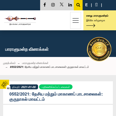
E
|
සි
|
எனது பாராளுமன்றம்
இங்கே உள்நுழைக
பாராளுமன்ற வினாக்கள்
முதற்பக்கம்
பாராளுமன்ற வினாக்கள்
0552/2021: தேசிய மற்றும் மாகாணப் பாடசாலைகள்: குருநாகல் மாவட்டம்
திகதி: 2021-01-06
பதிலளிக்கப்பட்டவைகள்
02
0552/2021: தேசிய மற்றும் மாகாணப் பாடசாலைகள்:
குருநாகல் மாவட்டம்