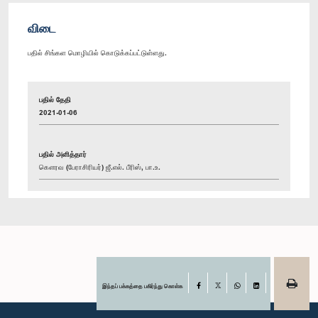
விடை
பதில் சிங்கள மொழியில் கொடுக்கப்பட்டுள்ளது.
பதில் தேதி
2021-01-06
பதில் அளித்தார்
கௌரவ (பேராசிரியர்) ஜீ.எல். பீரிஸ், பா.உ.
இந்தப் பக்கத்தை பகிர்ந்து கொள்க
Facebook
X
WhatsApp
LinkedIn