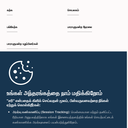
கற்க
செயலகம்
பங்கேற்க
பாராளுமன்ற நேரலை
பாராளுமன்ற உறுப்பினர்கள்
முதற்பக்கம்
பாராளுமன்ற கையடக்க செயலி
உங்கள் அந்தரங்கத்தை நாம் மதிக்கிறோம்
"சரி" என்பதைக் கிளிக் செய்வதன் மூலம், பின்வருவனவற்றை நீங்கள்
ஏற்றுக் கொள்கிறீர்கள்:
அமர்வு கண்காணிப்பு (Session Tracking):
மென்மையான மற்றும் தனிப்பட்ட
ரீதியான அனுபவத்திற்காக எங்கள் இணையத்தளத்தில் உங்கள் செயற்பாட்டைக்
எம்மை பின்தொடர்க :
கண்காணிக்க அமர்வுகளைப் பயன்படுத்துகிறோம்.