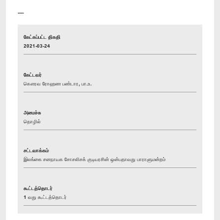
----
கேட்கப்பட்ட திகதி
2021-03-24
கேட்டவர்
கௌரவ ரோஹண பண்டார, பா.உ.
அமைச்சு
தொழில்
சட்டவாக்கம்
இலங்கை சனநாயக சோசலிசக் குடியரசின் ஒன்பதாவது பாராளுமன்றம்
கூட்டத்தொடர்
1 வது கூட்டத்தொடர்