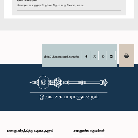
கௌரவ சட்டத்தரணி நிமல் சிறிபால த சில்வா, பா.உ.
இந்தப் பக்கத்தை பகிர்ந்து கொள்க
Facebook
X
WhatsApp
LinkedIn
பாராளுமன்றத்திற்கு வருகை தருதல்
பாராளுமன்ற அலுவல்கள்