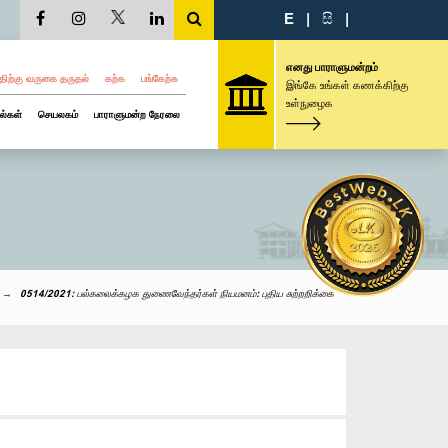
E
|
සි
|
எனது பாராளுமன்றம்
திற்கு வருகை தருதல்
கற்க
பங்கேற்க
இங்கே உங்கள் கணக்கிற்கு
உள்நுழைக
ல்கள்
செயலகம்
பாராளுமன்ற நேரலை
0514/2021: பல்கலைக்கழக துணைவேந்தர்கள் நியமனம்: புதிய சுற்றறிக்கை