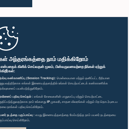
கள் அந்தரங்கத்தை நாம் மதிக்கிறோம்
" என்பதைக் கிளிக் செய்வதன் மூலம், பின்வருவனவற்றை நீங்கள் ஏற்றுக்
ிறீர்கள்:
மர்வு கண்காணிப்பு (Session Tracking):
மென்மையான மற்றும் தனிப்பட்ட ரீதியான
னுபவத்திற்காக எங்கள் இணையத்தளத்தில் உங்கள் செயற்பாட்டைக் கண்காணிக்க
மர்வுகளைப் பயன்படுத்துகிறோம்.
ரவினைப் பதிவு செய்தல் :
எங்கள் சேவைகளின் பாதுகாப்பு மற்றும் செயற்பாட்டை
றுதிப்படுத்துவதற்காக நாம் உங்களது IP முகவரி, சாதன விவரங்கள் மற்றும் பிற தொடர்புடைய
ரவை நாங்கள் பதிவு செய்கிறோம்.
யனர் நடத்தை பகுப்பாய்வு :
எமது இணையத்தளத்தை மேம்படுத்த நாம் பயனர் நடத்தையை
குப்பாய்வு செய்கிறோம்.