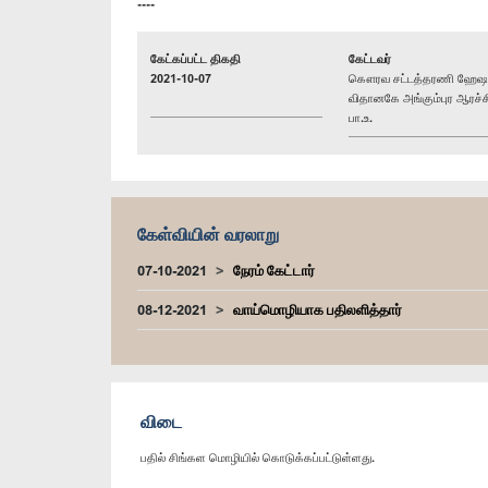
----
கேட்கப்பட்ட திகதி
கேட்டவர்
2021-10-07
கௌரவ சட்டத்தரணி ஹேஷ
விதானகே அங்கும்புர ஆரச்ச
பா.உ.
கேள்வியின் வரலாறு
07-10-2021
நேரம் கேட்டார்
08-12-2021
வாய்மொழியாக பதிலளித்தார்
விடை
பதில் சிங்கள மொழியில் கொடுக்கப்பட்டுள்ளது.