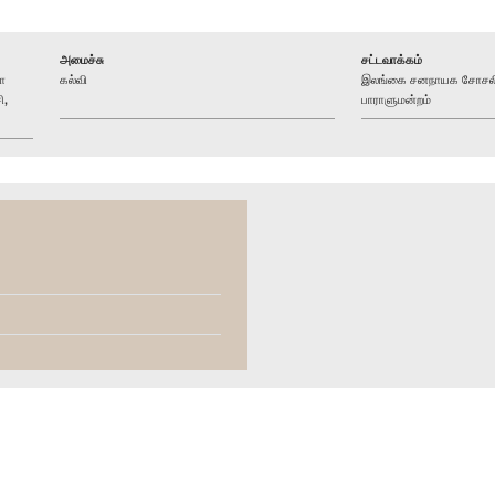
அமைச்சு
சட்டவாக்கம்
ா
கல்வி
இலங்கை சனநாயக சோசலிச
ி,
பாராளுமன்றம்