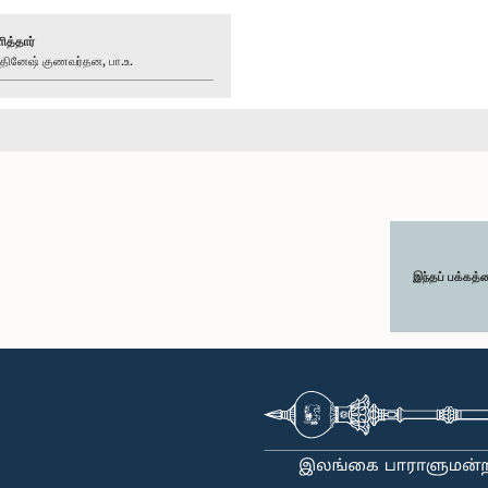
ித்தார்
ினேஷ் குணவர்தன, பா.உ.
இந்தப் பக்கத்