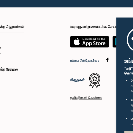
ன்ற அலுவல்கள்
பாராளுமன்ற கையடக்க செயலி
்
உங்
எம்மை பின்தொடர்க :
"சரி
ன்ற நேரலை
கொள்க
விருதுகள்
அ
அ
அ
தனியுரிமைக் கொள்கை
த
உ
த
ப
ப