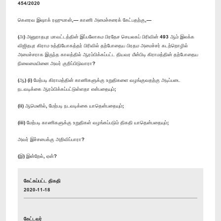
454/2020
கௌரவ இஷாக் ரஹுமான்,— காணி அமைச்சரைக் கேட்பதற்கு,—
(அ) அனுராதபுர மாவட்டத்தின் இப்பலோகம பிரதேச செயலகப் பிரிவின் 493 ஆம் இலக்க
விஜிதபுர கிராம உத்தியோகத்தர் பிரிவில் தற்போதைய பிரதம அமைச்சர் கடற்றொழில்
அமைச்சராக இருந்த காலத்தில் ஆரம்பிக்கப்பட்ட தியவர மீன்பிடி கிராமத்தின் தற்போதைய
நிலைமையினை அவர் குறிப்பிடுவாரா?
(ஆ) (i) மேற்படி கிராமத்தின் காணிகளுக்கு உறுதிகளை வழங்குவதற்கு அடிப்படை
நடவடிக்கை ஆரம்பிக்கப்பட்டுள்ளதா என்பதையும்;
(ii) ஆமெனில், மேற்படி நடவடிக்கை யாதென்பதையும்;
(iii) மேற்படி காணிகளுக்கு உறுதிகள் வழங்கப்படும் திகதி யாதென்பதையும்;
அவர் இச்சபைக்கு அறிவிப்பாரா?
(இ) இன்றேல், ஏன்?
கேட்கப்பட்ட திகதி
2020-11-18
கேட்டவர்