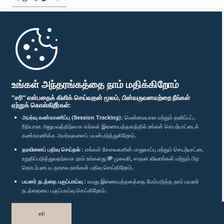
முதற்பக்கம்
பாராளுமன்ற கையடக்க செயலி
உங்கள் அந்தரங்கத்தை நாம் மதிக்கிறோம்
"சரி" என்பதைக் கிளிக் செய்வதன் மூலம், பின்வருவனவற்றை நீங்கள்
ஏற்றுக் கொள்கிறீர்கள்:
அமர்வு கண்காணிப்பு (Session Tracking):
மென்மையான மற்றும் தனிப்பட்ட
ரீதியான அனுபவத்திற்காக எங்கள் இணையத்தளத்தில் உங்கள் செயற்பாட்டைக்
எம்மை பின்தொடர்க :
கண்காணிக்க அமர்வுகளைப் பயன்படுத்துகிறோம்.
தரவினைப் பதிவு செய்தல் :
எங்கள் சேவைகளின் பாதுகாப்பு மற்றும் செயற்பாட்டை
விருதுகள்
உறுதிப்படுத்துவதற்காக நாம் உங்களது IP முகவரி, சாதன விவரங்கள் மற்றும் பிற
தொடர்புடைய தரவை நாங்கள் பதிவு செய்கிறோம்.
பயனர் நடத்தை பகுப்பாய்வு :
எமது இணையத்தளத்தை மேம்படுத்த நாம் பயனர்
தனியுரிமைக் கொள்கை
நடத்தையை பகுப்பாய்வு செய்கிறோம்.
பதிப்புரிமை © இலங்கை பாராளுமன்றம்.
சரி
முழுப்பதிப்புரிமையுடையது.