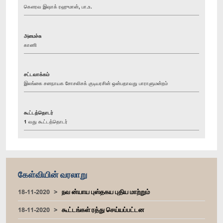
கௌரவ இஷாக் ரஹுமான், பா.உ.
அமைச்சு
காணி
சட்டவாக்கம்
இலங்கை சனநாயக சோசலிசக் குடியரசின் ஒன்பதாவது பாராளுமன்றம்
கூட்டத்தொடர்
1 வது கூட்டத்தொடர்
கேள்வியின் வரலாறு
18-11-2020
நவ ன்யாய புஸ்தகய புதிய மாற்றும்
18-11-2020
கூட்டங்கள் ரத்து செய்யப்பட்டன