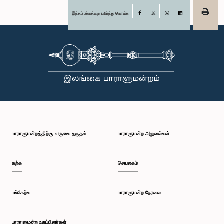
இந்தப் பக்கத்தை பகிர்ந்து கொள்க
Facebook
X
WhatsApp
LinkedIn
பாராளுமன்றத்திற்கு வருகை தருதல்
பாராளுமன்ற அலுவல்கள்
கற்க
செயலகம்
பங்கேற்க
பாராளுமன்ற நேரலை
பாராளுமன்ற உறுப்பினர்கள்