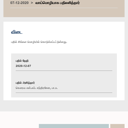
07-12-2020
வாய்மொழியாக பதிலளித்தார்
விடை
பதில் சிங்கள மொழியில் கொடுக்கப்பட்டுள்ளது.
பதில் தேதி
2020-12-07
பதில் அளித்தார்
கௌரவ எஸ்.எம். சந்திரசேன, பா.உ.