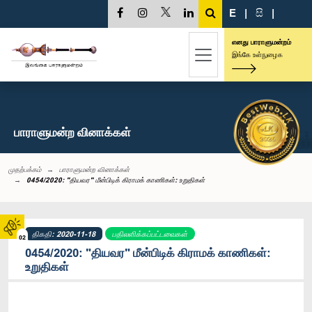
E
|
සි
|
எனது பாராளுமன்றம்
இங்கே உள்நுழைக
பாராளுமன்ற வினாக்கள்
முதற்பக்கம்
பாராளுமன்ற வினாக்கள்
0454/2020: "தியவர" மீன்பிடிக் கிராமக் காணிகள்: உறுதிகள்
திகதி: 2020-11-18
பதிலளிக்கப்பட்டவைகள்
02
0454/2020: "தியவர" மீன்பிடிக் கிராமக் காணிகள்:
உறுதிகள்