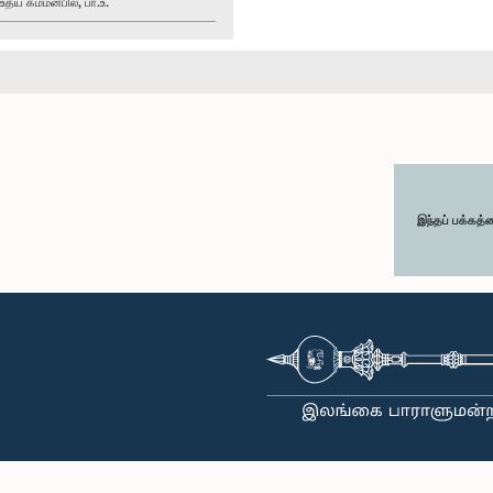
ய கம்மன்பில, பா.உ.
இந்தப் பக்கத்