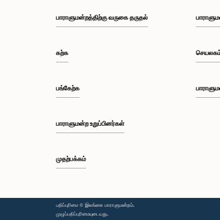
பாராளுமன்றத்திற்கு வருகை தருதல்
பாராளும
கற்க
செயலகம
பங்கேற்க
பாராளும
பாராளுமன்ற உறுப்பினர்கள்
முதற்பக்கம்
பதிப்புரிமை © இலங்கை பாராளுமன்றம்.
முழுப்பதிப்புரிமையுடையது.