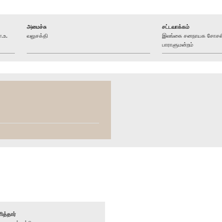
அமைச்சு
சட்டவாக்கம்
.உ.
வலுசக்தி
இலங்கை சனநாயக சோசலிச
பாராளுமன்றம்
ித்தார்