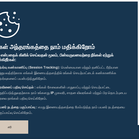
கள் அந்தரங்கத்தை நாம் மதிக்கிறோம்
" என்பதைக் கிளிக் செய்வதன் மூலம், பின்வருவனவற்றை நீங்கள் ஏற்றுக்
ிறீர்கள்:
மர்வு கண்காணிப்பு (Session Tracking):
மென்மையான மற்றும் தனிப்பட்ட ரீதியான
னுபவத்திற்காக எங்கள் இணையத்தளத்தில் உங்கள் செயற்பாட்டைக் கண்காணிக்க
மர்வுகளைப் பயன்படுத்துகிறோம்.
ரவினைப் பதிவு செய்தல் :
எங்கள் சேவைகளின் பாதுகாப்பு மற்றும் செயற்பாட்டை
றுதிப்படுத்துவதற்காக நாம் உங்களது IP முகவரி, சாதன விவரங்கள் மற்றும் பிற தொடர்புடைய
ரவை நாங்கள் பதிவு செய்கிறோம்.
யனர் நடத்தை பகுப்பாய்வு :
எமது இணையத்தளத்தை மேம்படுத்த நாம் பயனர் நடத்தையை
குப்பாய்வு செய்கிறோம்.
சரி
வடிவமைத்து உருவாக்கியது
TekGeeks