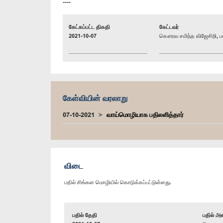
----
கேட்கப்பட்ட திகதி
கேட்டவர்
2021-10-07
கௌரவ சமிந்த விஜேசிறி, பா
கேள்வியின் வரலாறு
07-10-2021
வாய்மொழியாக பதிலளித்தார்
விடை
பதில் சிங்கள மொழியில் கொடுக்கப்பட்டுள்ளது.
பதில் தேதி
பதில் அள