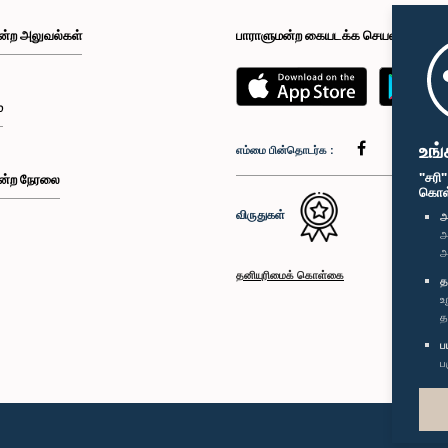
ன்ற அலுவல்கள்
பாராளுமன்ற கையடக்க செயலி
்
உங்
எம்மை பின்தொடர்க :
"சரி
ன்ற நேரலை
கொள்க
விருதுகள்
அ
அ
அ
தனியுரிமைக் கொள்கை
த
உ
த
ப
ப