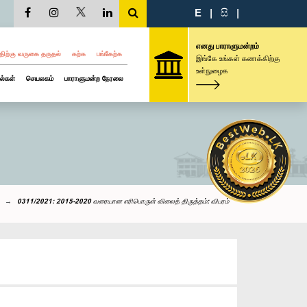
E
|
සි
|
எனது பாராளுமன்றம்
திற்கு வருகை தருதல்
கற்க
பங்கேற்க
இங்கே உங்கள் கணக்கிற்கு
உள்நுழைக
ல்கள்
செயலகம்
பாராளுமன்ற நேரலை
0311/2021: 2015-2020 வரையான எரிபொருள் விலைத் திருத்தம்: விபரம்