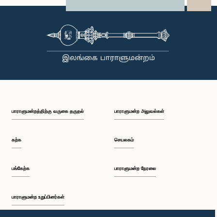
X
WhatsApp
LinkedIn
பாராளுமன்றத்திற்கு வருகை தருதல்
பாராளுமன்ற அலுவல்கள்
கற்க
செயலகம்
பங்கேற்க
பாராளுமன்ற நேரலை
பாராளுமன்ற உறுப்பினர்கள்