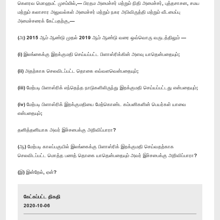
கெளரவ மொஹமட் முசம்மில்,— பிரதம அமைச்சர் மற்றும் நிதி அமைச்சர், புத்தசாசன, சமய
மற்றும் கலாசார அலுவல்கள் அமைச்சர் மற்றும் நகர அபிவிருத்தி மற்றும் வீடமைப்பு
அமைச்சரைக் கேட்பதற்கு,—
(அ) 2015 ஆம் ஆண்டு முதல் 2019 ஆம் ஆண்டு வரை ஒவ்வொரு வருடத்திலும் —
(i) இலங்கைக்கு இறக்குமதி செய்யப்பட்ட பிளாஸ்ரிக்கின் அளவு யாதென்பதையும்;
(ii) அதற்காக செலவிடப்பட்ட தொகை எவ்வளவென்பதையும்;
(iii) மேற்படி பிளாஸ்ரிக் எந்தெந்த நாடுகளிலிருந்து இறக்குமதி செய்யப்பட்டது என்பதையும்;
(iv) மேற்படி பிளாஸ்ரிக் இறக்குமதியை மேற்கொண்ட கம்பனிகளின் பெயர்கள் யாவை
என்பதையும்;
தனித்தனியாக அவர் இச்சபைக்கு அறிவிப்பாரா?
(ஆ) மேற்படி காலப்பகுயில் இலங்கைக்கு பிளாஸ்ரிக் இறக்குமதி செய்வதற்காக
செலவிடப்பட்ட மொத்த பணத் தொகை யாதென்பதையும் அவர் இச்சபைக்கு அறிவிப்பாரா?
(இ) இன்றேல், ஏன்?
கேட்கப்பட்ட திகதி
2020-10-06