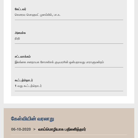
கேட்டவர்
கௌரவ மொஹமட் முஸம்மில், பா.உ.
அமைச்சு
நிதி
சட்டவாக்கம்
இலங்கை சனநாயக சோசலிசக் குடியரசின் ஒன்பதாவது பாராளுமன்றம்
கூட்டத்தொடர்
1 வது கூட்டத்தொடர்
கேள்வியின் வரலாறு
06-10-2020
வாய்மொழியாக பதிலளித்தார்