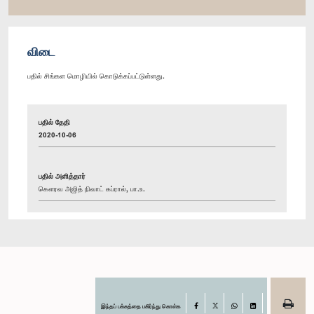
விடை
பதில் சிங்கள மொழியில் கொடுக்கப்பட்டுள்ளது.
பதில் தேதி
2020-10-06
பதில் அளித்தார்
கௌரவ அஜித் நிவாட் கப்ரால், பா.உ.
இந்தப் பக்கத்தை பகிர்ந்து கொள்க
Facebook