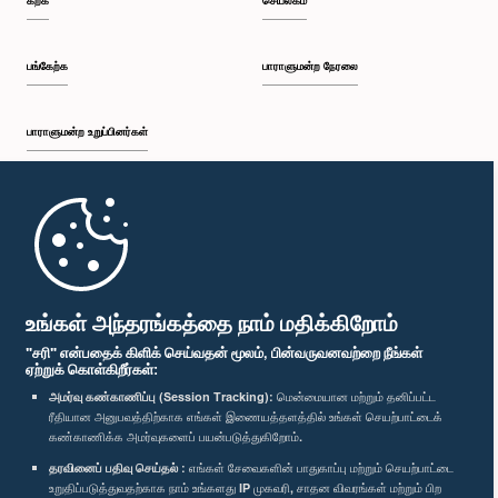
கற்க
செயலகம்
பங்கேற்க
பாராளுமன்ற நேரலை
பாராளுமன்ற உறுப்பினர்கள்
முதற்பக்கம்
பாராளுமன்ற கையடக்க செயலி
உங்கள் அந்தரங்கத்தை நாம் மதிக்கிறோம்
"சரி" என்பதைக் கிளிக் செய்வதன் மூலம், பின்வருவனவற்றை நீங்கள்
ஏற்றுக் கொள்கிறீர்கள்:
அமர்வு கண்காணிப்பு (Session Tracking):
மென்மையான மற்றும் தனிப்பட்ட
ரீதியான அனுபவத்திற்காக எங்கள் இணையத்தளத்தில் உங்கள் செயற்பாட்டைக்
எம்மை பின்தொடர்க :
கண்காணிக்க அமர்வுகளைப் பயன்படுத்துகிறோம்.
தரவினைப் பதிவு செய்தல் :
எங்கள் சேவைகளின் பாதுகாப்பு மற்றும் செயற்பாட்டை
விருதுகள்
உறுதிப்படுத்துவதற்காக நாம் உங்களது IP முகவரி, சாதன விவரங்கள் மற்றும் பிற