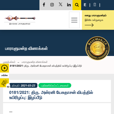
E
|
සි
|
எனது பாராளுமன்றம்
இங்கே உள்நுழைக
பாராளுமன்ற வினாக்கள்
முதற்பக்கம்
பாராளுமன்ற வினாக்கள்
0181/2021: திரு. அன்ரனி யேசுதாசன் விபத்தில் உயிரிழப்பு: இழப்பீடு
பார்க்க
திகதி: 2021-03-23
பதிலளிக்கப்பட்டவைகள்
02
0181/2021: திரு. அன்ரனி யேசுதாசன் விபத்தில்
உயிரிழப்பு: இழப்பீடு
----