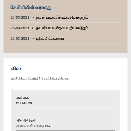
கேள்வியின் வரலாறு
23-03-2021
நவ ன்யாய புஸ்தகய புதிய மாற்றும்
23-03-2021
நவ ன்யாய புஸ்தகய புதிய மாற்றும்
23-03-2021
பதில் அட்டவணை
விடை
பதில் சிங்கள மொழியில் கொடுக்கப்பட்டுள்ளது.
பதில் தேதி
2021-03-23
பதில் அளித்தார்
கௌரவ சமல் ராஜபக்ஷ, பா.உ.