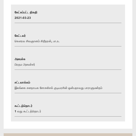
கேட்கப்பட்ட திகதி
2021-03-23
கேட்டவர்
கௌரவ சிவஞானம் சிறீதரன், பா.உ.
அமைச்சு
பிரதம அமைச்சர்
சட்டவாக்கம்
இலங்கை சனநாயக சோசலிசக் குடியரசின் ஒன்பதாவது பாராளுமன்றம்
கூட்டத்தொடர்
1 வது கூட்டத்தொடர்