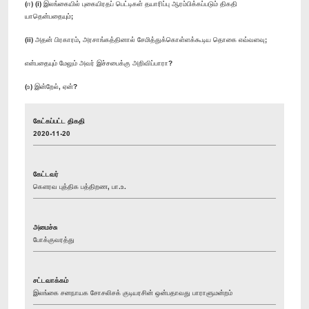
(ஈ) (i) இலங்கையில் புகையிரதப் பெட்டிகள் தயாரிப்பு ஆரம்பிக்கப்படும் திகதி
யாதென்பதையும்;
(ii) அதன் பிரகாரம், அரசாங்கத்தினால் சேமித்துக்கொள்ளக்கூடிய தொகை எவ்வளவு;
என்பதையும் மேலும் அவர் இச்சபைக்கு அறிவிப்பாரா?
(உ) இன்றேல், ஏன்?
கேட்கப்பட்ட திகதி
2020-11-20
கேட்டவர்
கௌரவ புத்திக பத்திறண, பா.உ.
அமைச்சு
போக்குவரத்து
சட்டவாக்கம்
இலங்கை சனநாயக சோசலிசக் குடியரசின் ஒன்பதாவது பாராளுமன்றம்