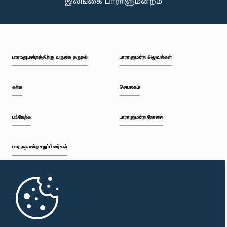
பாராளுமன்றத்திற்கு வருகை தருதல்
பாராளுமன்ற அலுவல்கள்
கற்க
செயலகம்
பங்கேற்க
பாராளுமன்ற நேரலை
பாராளுமன்ற உறுப்பினர்கள்
முதற்பக்கம்
பாராளுமன்ற கையடக்க செயலி