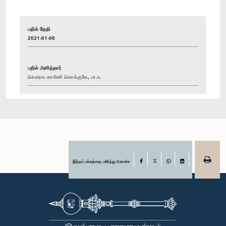
பதில் தேதி
2021-01-06
பதில் அளித்தார்
கௌரவ காமினி லொக்குகே, பா.உ.
இந்தப் பக்கத்தை பகிர்ந்து கொள்க
Facebook
X
WhatsApp
LinkedIn