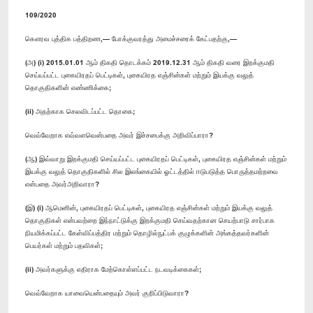
109/2020
கௌரவ புத்திக பத்திறண,— போக்குவரத்து அமைச்சரைக் கேட்பதற்கு,—
(அ) (i) 2015.01.01 ஆம் திகதி தொடக்கம் 2019.12.31 ஆம் திகதி வரை இறக்குமதி
செய்யப்பட்ட புகையிரதப் பெட்டிகள், புகையிரத எஞ்சின்கள் மற்றும் இயக்கு வலுத்
தொகுதிகளின் எண்ணிக்கை;
(ii) அதற்காக செலவிடப்பட்ட தொகை;
வெவ்வேறாக எவ்வளவென்பதை அவர் இச்சபைக்கு அறிவிப்பாரா?
(ஆ) இவ்வாறு இறக்குமதி செய்யப்பட்ட புகையிரதப் பெட்டிகள், புகையிரத எஞ்சின்கள் மற்றும்
இயக்கு வலுத் தொகுதிகளில் சில இலங்கையில் ஓட்டத்தில் ஈடுபடுத்த பொருத்தமற்றவை
என்பதை அவர்அறிவாரா?
(இ) (i) ஆமெனின், புகையிரதப் பெட்டிகள், புகையிரத எஞ்சின்கள் மற்றும் இயக்கு வலுத்
தொகுதிகள் என்பவற்றை இந்நாட்டுக்கு இறக்குமதி செய்வதற்கான செயற்பாடு சார்பாக
நியமிக்கப்பட்ட கேள்விப்பத்திர மற்றும் தொழில்நுட்பக் குழுக்களின் அங்கத்தவர்களின்
பெயர்கள் மற்றும் பதவிகள்;
(ii) அவர்களுக்கு எதிராக மேற்கொள்ளப்பட்ட நடவடிக்கைகள்;
வெவ்வேறாக யாவையென்பதையும் அவர் குறிப்பிடுவாரா?