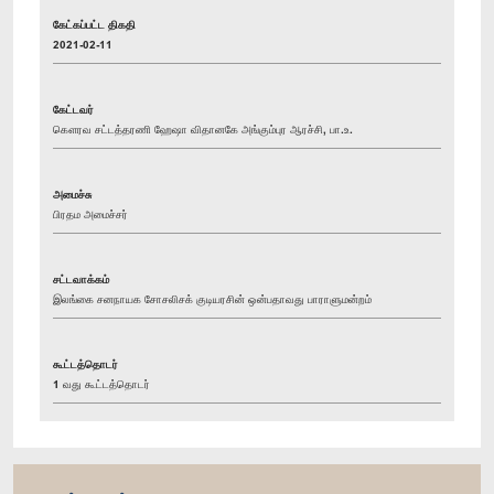
கேட்கப்பட்ட திகதி
2021-02-11
கேட்டவர்
கௌரவ சட்டத்தரணி ஹேஷா விதானகே அங்கும்புர ஆரச்சி, பா.உ.
அமைச்சு
பிரதம அமைச்சர்
சட்டவாக்கம்
இலங்கை சனநாயக சோசலிசக் குடியரசின் ஒன்பதாவது பாராளுமன்றம்
கூட்டத்தொடர்
1 வது கூட்டத்தொடர்