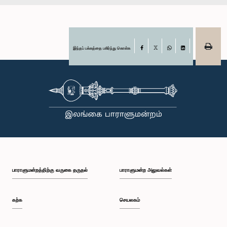
இந்தப் பக்கத்தை பகிர்ந்து கொள்க
Facebook
X
WhatsApp
LinkedIn
பாராளுமன்றத்திற்கு வருகை தருதல்
பாராளுமன்ற அலுவல்கள்
கற்க
செயலகம்