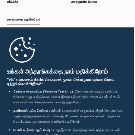
பங்கேற்க
பாராளுமன்ற நேரலை
பாராளுமன்ற உறுப்பினர்கள்
முதற்பக்கம்
பாராளுமன்ற கையடக்க செயலி
உங்கள் அந்தரங்கத்தை நாம் மதிக்கிறோம்
"சரி" என்பதைக் கிளிக் செய்வதன் மூலம், பின்வருவனவற்றை நீங்கள்
ஏற்றுக் கொள்கிறீர்கள்:
அமர்வு கண்காணிப்பு (Session Tracking):
மென்மையான மற்றும் தனிப்பட்ட
ரீதியான அனுபவத்திற்காக எங்கள் இணையத்தளத்தில் உங்கள் செயற்பாட்டைக்
எம்மை பின்தொடர்க :
கண்காணிக்க அமர்வுகளைப் பயன்படுத்துகிறோம்.
தரவினைப் பதிவு செய்தல் :
எங்கள் சேவைகளின் பாதுகாப்பு மற்றும் செயற்பாட்டை
விருதுகள்
உறுதிப்படுத்துவதற்காக நாம் உங்களது IP முகவரி, சாதன விவரங்கள் மற்றும் பிற
தொடர்புடைய தரவை நாங்கள் பதிவு செய்கிறோம்.
பயனர் நடத்தை பகுப்பாய்வு :
எமது இணையத்தளத்தை மேம்படுத்த நாம் பயனர்
தனியுரிமைக் கொள்கை