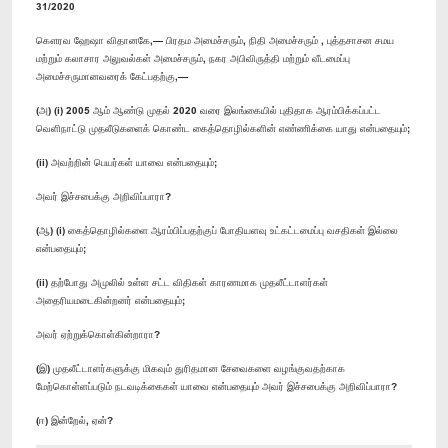
31/2020
கௌரவ ஹேஷா விதானகே,— பிரதம அமைச்சரும், நிதி அமைச்சரும் , புத்தசாசன சமய
மற்றும் கலாசார அலுவல்கள் அமைச்சரும், நகர அபிவிருத்தி மற்றும் வீடமைப்பு
அமைச்சருமானவரைக் கேட்பதற்கு,—
(அ) (i) 2005 ஆம் ஆண்டு முதல் 2020 வரை இலங்கையில் புதிதாக ஆரம்பிக்கப்பட்ட
வெளிநாட்டு முதலீடுகளைக் கொண்ட கைத்தொழில்களின் எண்ணிக்கை யாது என்பதையும்;
(ii) அவற்றின் பெயர்கள் யாவை என்பதையும்;
அவர் இச்சபைக்கு அறிவிப்பாரா?
(ஆ) (i) கைத்தொழில்களை ஆரம்பிப்பதற்குப் போதியளவு உட்கட்டமைப்பு வசதிகள் இல்லை
என்பதையும்;
(ii) தற்போது அமுலில் உள்ள சட்ட விதிகள் காரணமாக முதலீட்டாளர்கள்
அதைரியமடைகின்றனர் என்பதையும்;
அவர் ஏற்றுக்கொள்கின்றாரா?
(இ) முதலீட்டாளர்களுக்கு மிகவும் துரிதமான சேவைகளை வழங்குவதற்காக
மேற்கொள்ளப்படும் நடவடிக்கைகள் யாவை என்பதையும் அவர் இச்சபைக்கு அறிவிப்பாரா?
(ஈ) இன்றேல், ஏன்?