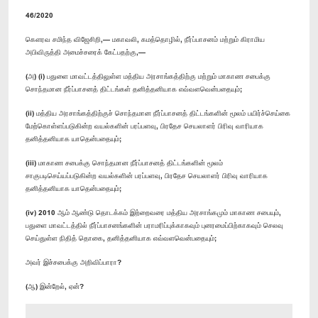
46/2020
கௌரவ சமிந்த விஜேசிறி,— மகாவலி, கமத்தொழில், நீர்ப்பாசனம் மற்றும் கிராமிய
அபிவிருத்தி அமைச்சரைக் கேட்பதற்கு,—
(அ) (i) பதுளை மாவட்டத்திலுள்ள மத்திய அரசாங்கத்திற்கு மற்றும் மாகாண சபைக்கு
சொந்தமான நீர்ப்பாசனத் திட்டங்கள் தனித்தனியாக எவ்வளவென்பதையும்;
(ii) மத்திய அரசாங்கத்திற்குச் சொந்தமான நீர்ப்பாசனத் திட்டங்களின் மூலம் பயிர்ச்செய்கை
மேற்கொள்ளப்படுகின்ற வயல்களின் பரப்பளவு, பிரதேச செயலாளர் பிரிவு வாரியாக
தனித்தனியாக யாதென்பதையும்;
(iii) மாகாண சபைக்கு சொந்தமான நீர்ப்பாசனத் திட்டங்களின் மூலம்
சாகுபடிசெய்யப்படுகின்ற வயல்களின் பரப்பளவு, பிரதேச செயலாளர் பிரிவு வாரியாக
தனித்தனியாக யாதென்பதையும்;
(iv) 2010 ஆம் ஆண்டு தொடக்கம் இற்றைவரை மத்திய அரசாங்கமும் மாகாண சபையும்,
பதுளை மாவட்டத்தில் நீர்ப்பாசனங்களின் பராமரிப்புக்காகவும் புனரமைப்பிற்காகவும் செலவு
செய்துள்ள நிதித் தொகை, தனித்தனியாக எவ்வளவென்பதையும்;
அவர் இச்சபைக்கு அறிவிப்பாரா?
(ஆ) இன்றேல், ஏன்?