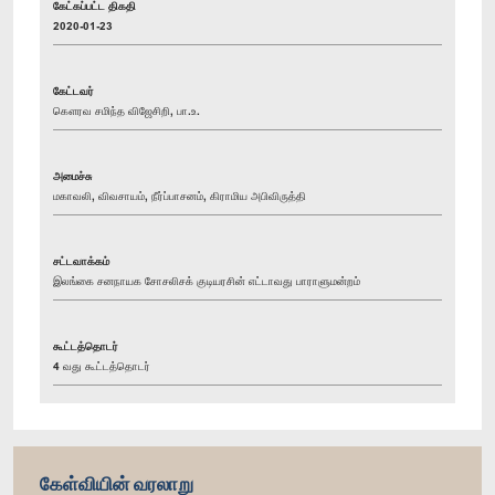
கேட்கப்பட்ட திகதி
2020-01-23
கேட்டவர்
கௌரவ சமிந்த விஜேசிறி, பா.உ.
அமைச்சு
மகாவலி, விவசாயம், நீர்ப்பாசனம், கிராமிய அபிவிருத்தி
சட்டவாக்கம்
இலங்கை சனநாயக சோசலிசக் குடியரசின் எட்டாவது பாராளுமன்றம்
கூட்டத்தொடர்
4 வது கூட்டத்தொடர்
கேள்வியின் வரலாறு