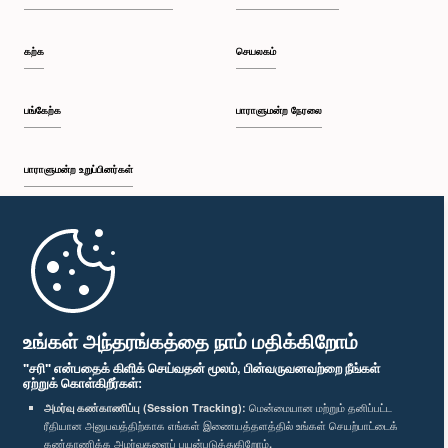
கற்க
செயலகம்
பங்கேற்க
பாராளுமன்ற நேரலை
பாராளுமன்ற உறுப்பினர்கள்
முதற்பக்கம்
பாராளுமன்ற கையடக்க செயலி
உங்கள் அந்தரங்கத்தை நாம் மதிக்கிறோம்
"சரி" என்பதைக் கிளிக் செய்வதன் மூலம், பின்வருவனவற்றை நீங்கள்
ஏற்றுக் கொள்கிறீர்கள்:
அமர்வு கண்காணிப்பு (Session Tracking):
மென்மையான மற்றும் தனிப்பட்ட
ரீதியான அனுபவத்திற்காக எங்கள் இணையத்தளத்தில் உங்கள் செயற்பாட்டைக்
எம்மை பின்தொடர்க :
கண்காணிக்க அமர்வுகளைப் பயன்படுத்துகிறோம்.