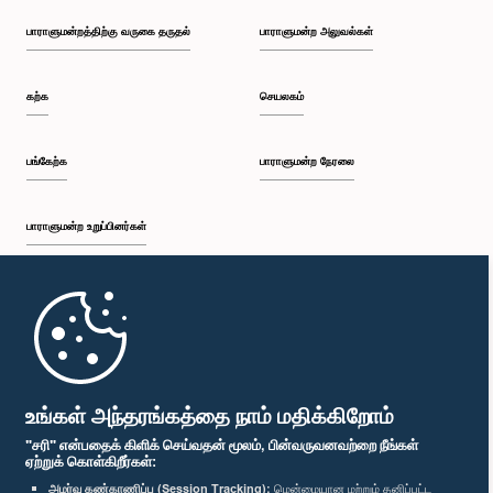
பாராளுமன்றத்திற்கு வருகை தருதல்
பாராளுமன்ற அலுவல்கள்
கற்க
செயலகம்
பங்கேற்க
பாராளுமன்ற நேரலை
பாராளுமன்ற உறுப்பினர்கள்
முதற்பக்கம்
பாராளுமன்ற கையடக்க செயலி
உங்கள் அந்தரங்கத்தை நாம் மதிக்கிறோம்
"சரி" என்பதைக் கிளிக் செய்வதன் மூலம், பின்வருவனவற்றை நீங்கள்
ஏற்றுக் கொள்கிறீர்கள்:
அமர்வு கண்காணிப்பு (Session Tracking):
மென்மையான மற்றும் தனிப்பட்ட