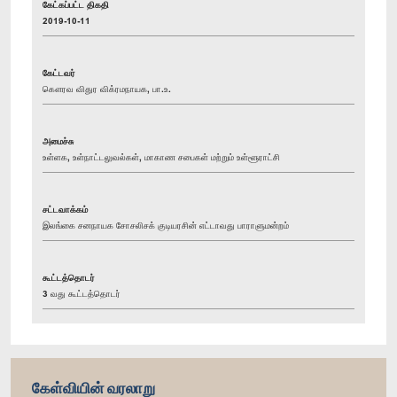
கேட்கப்பட்ட திகதி
2019-10-11
கேட்டவர்
கௌரவ விதுர விக்ரமநாயக, பா.உ.
அமைச்சு
உள்ளக, உள்நாட்டலுவல்கள், மாகாண சபைகள் மற்றும் உள்ளூராட்சி
சட்டவாக்கம்
இலங்கை சனநாயக சோசலிசக் குடியரசின் எட்டாவது பாராளுமன்றம்
கூட்டத்தொடர்
3 வது கூட்டத்தொடர்
கேள்வியின் வரலாறு