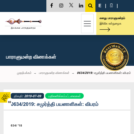
E
|
සි
|
எனது பாராளுமன்றம்
இங்கே உள்நுழைக
பாராளுமன்ற வினாக்கள்
முதற்பக்கம்
பாராளுமன்ற வினாக்கள்
0634/2019: சமுர்த்தி பயனாளிகள்: விபரம்
திகதி: 2019-07-09
பதிலளிக்கப்பட்டவைகள்
02
0634/2019: சமுர்த்தி பயனாளிகள்: விபரம்
634/ '18