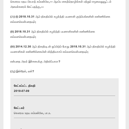
கௌரவ உதய பிரபாத் கம்மன்பில,— ஆரம்ப கைத்தொழில்கள் மற்றும் சமூகவலுவூட்டல்
அமைச்சரைக் கேட்பதற்கு,—
(அ) (i) 2018.10.31 ஆம் திகதியில் சமுர்த்தி பயனாளி குடும்பங்களின் எண்ணிக்கை
எவ்வளவென்பதையும்;
(ii) 2018.10.31 ஆம் திகதியில் சமுர்த்தி பயனாளிகளின் எண்ணிக்கை
எவ்வளவென்பதையும்;
(iii) 2014.12.30 ஆம் திகதியுடன் ஒப்பிடும் போது 2018.10.31 ஆம் திகதியில் சமுர்த்தி
பயனாளிகள் எண்ணிக்கையின் வித்தியாசம் எவ்வளவென்பதையும்;
என்பதை அவர் இச்சபைக்கு அறிவிப்பாரா?
(ஆ) இன்றேல், ஏன்?
கேட்கப்பட்ட திகதி
2019-07-09
கேட்டவர்
கௌரவ உதய கம்மன்பில, பா.உ.