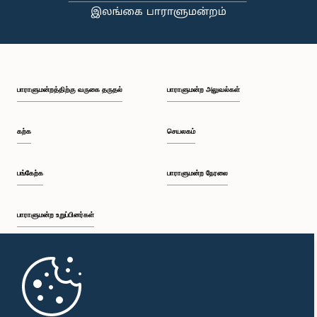
பாராளுமன்றத்திற்கு வருகை தருதல்
பாராளுமன்ற அலுவல்கள்
கற்க
செயலகம்
பங்கேற்க
பாராளுமன்ற நேரலை
பாராளுமன்ற உறுப்பினர்கள்
முதற்பக்கம்
பாராளுமன்ற கையடக்க செயலி