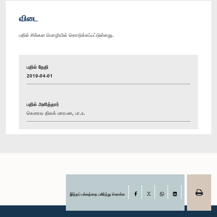
விடை
பதில் சிங்கள மொழியில் கொடுக்கப்பட்டுள்ளது.
பதில் தேதி
2019-04-01
பதில் அளித்தார்
கௌரவ திலக் மாரபன, பா.உ.
இந்தப் பக்கத்தை பகிர்ந்து கொள்க
Facebook
X
WhatsApp
LinkedIn