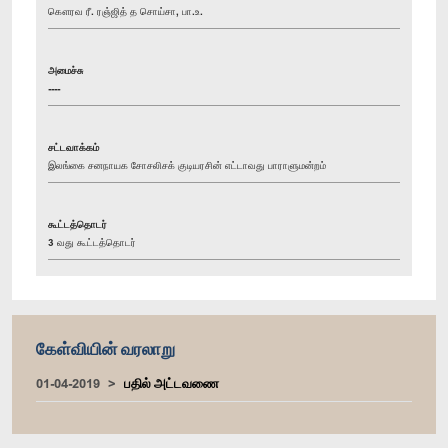
கௌரவ ரீ. ரஞ்ஜித் த சொய்சா, பா.உ.
அமைச்சு
----
சட்டவாக்கம்
இலங்கை சனநாயக சோசலிசக் குடியரசின் எட்டாவது பாராளுமன்றம்
கூட்டத்தொடர்
3 வது கூட்டத்தொடர்
கேள்வியின் வரலாறு
01-04-2019
பதில் அட்டவணை