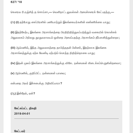
627/ '18
கௌரவ ரி.ரஞ்சித் த சொய்சா,— வெளிநாட்டலுவல்கள் அமைச்சரைக் கேட்பதற்கு,—
(அ) (i) தற்போது சைப்பிரஸில் பணியாற்றும் இலங்கையர்களின் எண்ணிக்கை யாது;
(ii) இதற்கேற்ப, இலங்கை அரசாங்கத்தை பிரதிநிதித்துவப்படுத்தும் வகையில் கொன்சல்
அலுவலகம் அல்லது தூதுவராலயம் ஒன்றை அமைப்பதற்கு அரசாங்கம் தீர்மானித்துள்ளதா;
(iii) ஆமெனில், இந்த அலுவலகத்தை தாபித்ததன் பின்னர், இதற்காக இலங்கை
அரசாங்கத்துக்கு ஏற்க வேண்டி ஏற்படும் மொத்த நிதித்தொகை யாது;
(iv) இதன் மூலம் இலங்கை அரசாங்கத்துக்கு விசேட நன்மைகள் கிடைக்கப்பெறுகின்றனவா;
(v) ஆமெனில், குறிப்பிட்ட நன்மைகள் யாவை;
என்பதை அவர் இச்சபைக்கு அறிவிப்பாரா?
(ஆ) இன்றேல், ஏன்?
கேட்கப்பட்ட திகதி
2019-04-01
கேட்டவர்