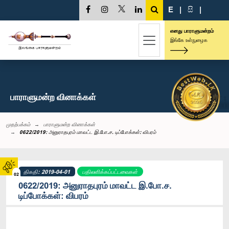
E
|
සි
|
எனது பாராளுமன்றம்
இங்கே உள்நுழைக
பாராளுமன்ற வினாக்கள்
முதற்பக்கம்
பாராளுமன்ற வினாக்கள்
0622/2019: அனுராதபுரம் மாவட்ட இ.போ.ச. டிப்போக்கள்: விபரம்
திகதி: 2019-04-01
பதிலளிக்கப்பட்டவைகள்
02
0622/2019: அனுராதபுரம் மாவட்ட இ.போ.ச.
டிப்போக்கள்: விபரம்