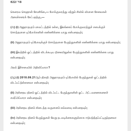
622/ '18
கெளரவ செஹான் சேமசிங்க,— போக்குவரத்து மற்றும் சிவில் விமான சேவைகள்
அமைச்சரைக் கேட்பதற்கு,—
(அ) (i) அனுராதபுரம் மாவட்டத்தில் உள்ள, இலங்கைப் போக்குவரத்துச் சபைக்குச்
சொந்தமான டிப்போக்களின் எண்ணிக்கை யாது என்பதையும்;
(ii) அனுராதபுரம் டிப்போவுக்குச் சொந்தமான பேருந்துகளின் எண்ணிக்கை யாது என்பதையும்;
(iii) இவற்றில் ஓட்டத்தில் விடக்கூடிய நிலையிலுள்ள பேருந்துகளின் எண்ணிக்கை யாது
என்பதையும்;
அவர் இச்சபையில் அறிவிப்பாரா?
(ஆ) (i) 2018.09.21ஆம் திகதி அனுராதபுரம் டிப்போவில் பேருந்துகள் ஓட்டத்தில்
விடப்பட்டுள்ளனவா என்பதையும்;
(ii) அன்றைய தினம் ஓட்டத்தில் விடப்பட்ட பேருந்துகளின் ஓட்ட அட்டவணைகளைச்
சமர்ப்பிப்பாரா என்பதையும்;
(iii) அன்றைய தினம் கிடைத்த வருமானம் எவ்வளவு என்பதையும்;
(iv) அன்றைய தினம் பேருந்துகள் வேறு நடவடிக்கைகளுக்காக ஈடுபடுத்தப்பட்டிருந்தனவா
என்பதையும்;