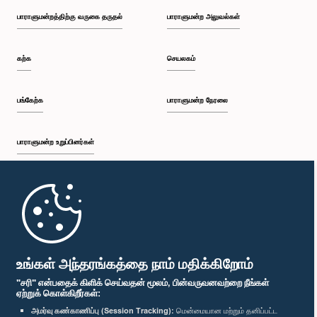
பாராளுமன்றத்திற்கு வருகை தருதல்
பாராளுமன்ற அலுவல்கள்
கற்க
செயலகம்
பங்கேற்க
பாராளுமன்ற நேரலை
பாராளுமன்ற உறுப்பினர்கள்
முதற்பக்கம்
பாராளுமன்ற கையடக்க செயலி
உங்கள் அந்தரங்கத்தை நாம் மதிக்கிறோம்
"சரி" என்பதைக் கிளிக் செய்வதன் மூலம், பின்வருவனவற்றை நீங்கள்
ஏற்றுக் கொள்கிறீர்கள்:
அமர்வு கண்காணிப்பு (Session Tracking):
மென்மையான மற்றும் தனிப்பட்ட