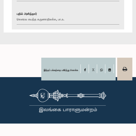
பதில் அளித்தார்
கௌரவ கயந்த கருணாதிலக்க, பா.உ.
இந்தப் பக்கத்தை பகிர்ந்து கொள்க
Facebook
X
WhatsApp
LinkedIn