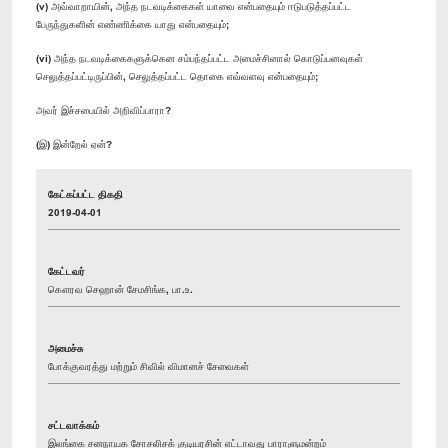
(v) அவ்வாறாயின், அந்த நடவடிக்கைகள் யாவை என்பதையும் ஈடுபடுத்தப்பட்ட
பேருந்துகளின் எண்ணிக்கை யாது என்பதையும்;
(vi) அந்த நடவடிக்கைகளுக்கென சம்பந்தப்பட்ட அமைச்சினால் கொடுப்பனவுகள்
செலுத்தப்பட்டிருப்பின், செலுத்தப்பட்ட தொகை எவ்வளவு என்பதையும்;
அவர் இச்சபையில் அறிவிப்பாரா?
(இ) இன்றேல் ஏன்?
கேட்கப்பட்ட திகதி
2019-04-01
கேட்டவர்
கௌரவ செஹான் சேமசிங்க, பா.உ.
அமைச்சு
போக்குவரத்து மற்றும் சிவில் விமானச் சேவைகள்
சட்டவாக்கம்
இலங்கை சனநாயக சோசலிசக் குடியரசின் எட்டாவது பாராளுமன்றம்