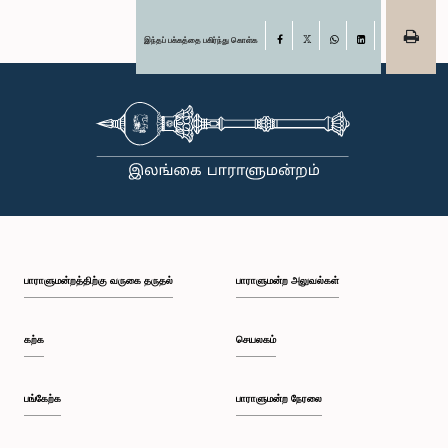
இந்தப் பக்கத்தை பகிர்ந்து கொள்க
Facebook
X
WhatsApp
LinkedIn
பாராளுமன்றத்திற்கு வருகை தருதல்
பாராளுமன்ற அலுவல்கள்
கற்க
செயலகம்
பங்கேற்க
பாராளுமன்ற நேரலை