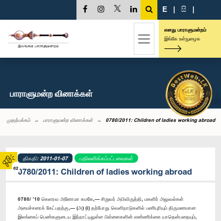
E
|
සි
|
எனது பாராளுமன்றம்
இங்கே உள்நுழைக
பாராளுமன்ற வினாக்கள்
முதற்பக்கம்
பாராளுமன்ற வினாக்கள்
0780/2011: Children of ladies working abroad
திகதி: 2011-01-07
பதிலளிக்கப்பட்டவைகள்
02
0780/2011: Children of ladies working abroad
0780/ ’10 கெளரவ அனோமா கமகே,— சிறுவர் அபிவிருத்தி, மகளிர் அலுவல்கள்
அமைச்சரைக் கேட்பதற்கு,— (அ) (i) தற்போது வெளிநாடுகளில் பணிபுரியும் திருமணமான
இலங்கைப் பெண்களுடைய இந்நாட்டிலுள்ள பிள்ளைகளின் எண்ணிக்கை யாதென்பதையும்,