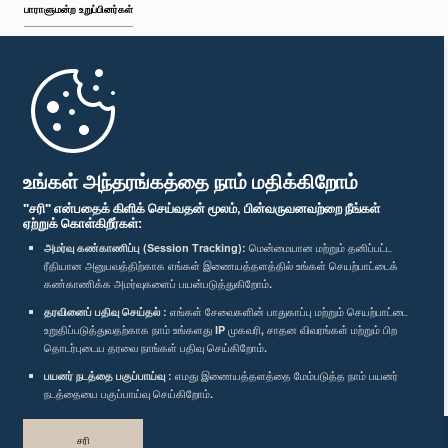
பாராளுமன்ற உறுப்பினர்கள்
முதற்பக்கம்
பாராளுமன்ற கையடக்க செயலி
உங்கள் அந்தரங்கத்தை நாம் மதிக்கிறோம்
"சரி" என்பதைக் கிளிக் செய்வதன் மூலம், பின்வருவனவற்றை நீங்கள்
ஏற்றுக் கொள்கிறீர்கள்:
அமர்வு கண்காணிப்பு (Session Tracking):
மென்மையான மற்றும் தனிப்பட்ட
ரீதியான அனுபவத்திற்காக எங்கள் இணையத்தளத்தில் உங்கள் செயற்பாட்டைக்
எம்மை பின்தொடர்க :
கண்காணிக்க அமர்வுகளைப் பயன்படுத்துகிறோம்.
தரவினைப் பதிவு செய்தல் :
எங்கள் சேவைகளின் பாதுகாப்பு மற்றும் செயற்பாட்டை
விருதுகள்
உறுதிப்படுத்துவதற்காக நாம் உங்களது IP முகவரி, சாதன விவரங்கள் மற்றும் பிற
தொடர்புடைய தரவை நாங்கள் பதிவு செய்கிறோம்.
பயனர் நடத்தை பகுப்பாய்வு :
எமது இணையத்தளத்தை மேம்படுத்த நாம் பயனர்
தனியுரிமைக் கொள்கை
நடத்தையை பகுப்பாய்வு செய்கிறோம்.
பதிப்புரிமை © இலங்கை பாராளுமன்றம்.
சரி
முழுப்பதிப்புரிமையுடையது.