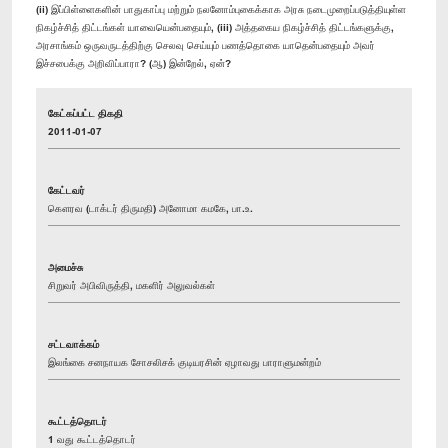
(ii) இப்பிள்ளைகளின் பாதுகாப்பு மற்றும் நலனோம்புகைக்காக அரசு நடைமுறைப்படுத்தியுள்ள
நிகழ்ச்சித் திட்டங்கள் யாவையென்பதையும், (iii) அத்தகைய நிகழ்ச்சித் திட்டங்களுக்கு,
அரசாங்கம் ஒருவருடத்திற்கு செலவு செய்யும் பணத்தொகை யாதென்பதையும் அவர்
இச்சபைக்கு அறிவிப்பாரா? (ஆ) இன்றேல், ஏன்?
கேட்கப்பட்ட திகதி
2011-01-07
கேட்டவர்
கௌரவ (டாக்டர் திருமதி) அனோமா கமகே, பா.உ.
அமைச்சு
சிறுவர் அபிவிருத்தி, மகளிர் அலுவல்கள்
சட்டவாக்கம்
இலங்கை சனநாயக சோசலிசக் குடியரசின் ஏழாவது பாராளுமன்றம்
கூட்டத்தொடர்
1 வது கூட்டத்தொடர்