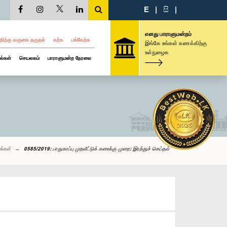
E
|
සි
|
எனது பாராளுமன்றம்
திற்கு வருகை தருதல்
கற்க
பங்கேற்க
இங்கே உங்கள் கணக்கிற்கு
உள்நுழைக
ல்கள்
செயலகம்
பாராளுமன்ற நேரலை
க்கள்
0585/2019: பாதுகாப்பு முதலீட்டுக் கணக்கு முறை: இரத்துச் செய்தல்