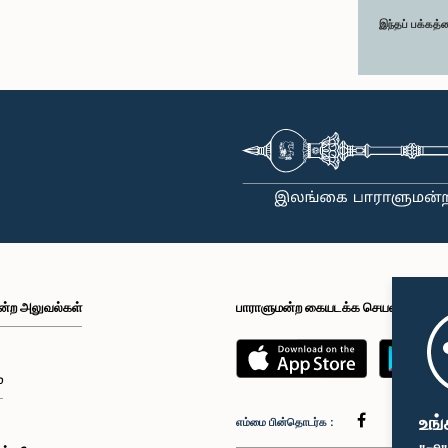
இந்தப் பக்கத்
ன்ற அலுவல்கள்
பாராளுமன்ற கையடக்க செயலி
்
உங்
எம்மை பின்தொடர்க :