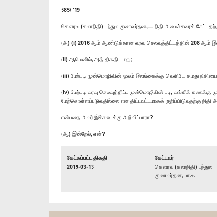
585/ '19
கௌரவ (கலாநிதி) பந்துல குணவர்தன,— நிதி அமைச்சரைக் கேட்பதற்
(அ) (i) 2016 ஆம் ஆண்டுக்கான வரவு செலவுத்திட்டத்தின் 208 ஆம் இலக
(ii) ஆமெனில், அத் திகதி யாது;
(iii) மேற்படி முன்மொழிவின் மூலம் இலங்கைக்கு வெளியே தமது நிதியை
(iv) மேற்படி வரவு செலவுத்திட்ட முன்மொழிவின் படி, வங்கிக் கணக்கு
மேற்கொள்ளப்படுவதில்லை என திட்டவட்டமாகக் குறிப்பிடுவதற்கு நிதி
என்பதை அவர் இச்சபைக்கு அறிவிப்பாரா?
(ஆ) இன்றேல், ஏன்?
கேட்கப்பட்ட திகதி
கேட்டவர்
2019-03-13
கௌரவ (கலாநிதி) பந்துல
குணவர்தன, பா.உ.