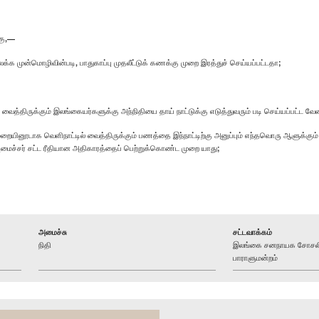
கு,—
்க முன்மொழிவின்படி, பாதுகாப்பு முதலீட்டுக் கணக்கு முறை இரத்துச் செய்யப்பட்டதா;
 வைத்திருக்கும் இலங்கையர்களுக்கு அந்நிதியை தாய் நாட்டுக்கு எடுத்துவரும் படி செய்யப்பட்ட 
 முறையினூடாக வெளிநாட்டில் வைத்திருக்கும் பணத்தை இந்நாட்டிற்கு அனுப்பும் எந்தவொரு ஆளுக்கு
 அமைச்சர் சட்ட ரீதியான அதிகாரத்தைப் பெற்றுக்கொண்ட முறை யாது;
அமைச்சு
சட்டவாக்கம்
நிதி
இலங்கை சனநாயக சோசலிசக
பாராளுமன்றம்