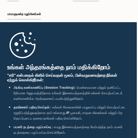
பாராளுமன்ற உறுப்பினர்கள்
முதற்பக்கம்
பாராளுமன்ற கையடக்க செயலி
உங்கள் அந்தரங்கத்தை நாம் மதிக்கிறோம்
"சரி" என்பதைக் கிளிக் செய்வதன் மூலம், பின்வருவனவற்றை நீங்கள்
ஏற்றுக் கொள்கிறீர்கள்:
அமர்வு கண்காணிப்பு (Session Tracking):
மென்மையான மற்றும் தனிப்பட்ட
ரீதியான அனுபவத்திற்காக எங்கள் இணையத்தளத்தில் உங்கள் செயற்பாட்டைக்
எம்மை பின்தொடர்க :
கண்காணிக்க அமர்வுகளைப் பயன்படுத்துகிறோம்.
தரவினைப் பதிவு செய்தல் :
எங்கள் சேவைகளின் பாதுகாப்பு மற்றும் செயற்பாட்டை
விருதுகள்
உறுதிப்படுத்துவதற்காக நாம் உங்களது IP முகவரி, சாதன விவரங்கள் மற்றும் பிற
தொடர்புடைய தரவை நாங்கள் பதிவு செய்கிறோம்.
பயனர் நடத்தை பகுப்பாய்வு :
எமது இணையத்தளத்தை மேம்படுத்த நாம் பயனர்
தனியுரிமைக் கொள்கை
நடத்தையை பகுப்பாய்வு செய்கிறோம்.