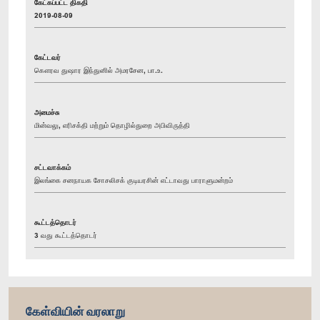
கேட்கப்பட்ட திகதி
2019-08-09
கேட்டவர்
கௌரவ துஷார இந்துனில் அமரசேன, பா.உ.
அமைச்சு
மின்வலு, எரிசக்தி மற்றும் தொழில்துறை அபிவிருத்தி
சட்டவாக்கம்
இலங்கை சனநாயக சோசலிசக் குடியரசின் எட்டாவது பாராளுமன்றம்
கூட்டத்தொடர்
3 வது கூட்டத்தொடர்
கேள்வியின் வரலாறு