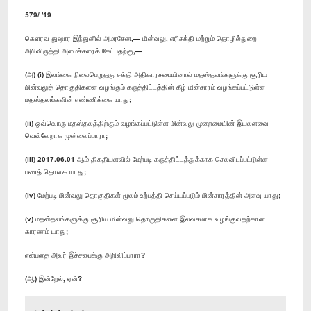
579/ '19
கௌரவ துஷார இந்துனில் அமரசேன,— மின்வலு, எரிசக்தி மற்றும் தொழில்துறை
அபிவிருத்தி அமைச்சரைக் கேட்பதற்கு,—
(அ) (i) இலங்கை நிலைபெறுதகு சக்தி அதிகாரசபையினால் மதஸ்தலங்களுக்கு சூரிய
மின்வலுத் தொகுதிகளை வழங்கும் கருத்திட்டத்தின் கீழ் மின்சாரம் வழங்கப்பட்டுள்ள
மதஸ்தலங்களின் எண்ணிக்கை யாது;
(ii) ஒவ்வொரு மதஸ்தலத்திற்கும் வழங்கப்பட்டுள்ள மின்வலு முறைமையின் இயலளவை
வெவ்வேறாக முன்வைப்பாரா;
(iii) 2017.06.01 ஆம் திகதியளவில் மேற்படி கருத்திட்டத்துக்காக செலவிடப்பட்டுள்ள
பணத் தொகை யாது;
(iv) மேற்படி மின்வலு தொகுதிகள் மூலம் உற்பத்தி செய்யப்படும் மின்சாரத்தின் அளவு யாது;
(v) மதஸ்தலங்களுக்கு சூரிய மின்வலு தொகுதிகளை இலவசமாக வழங்குவதற்கான
காரணம் யாது;
என்பதை அவர் இச்சபைக்கு அறிவிப்பாரா?
(ஆ) இன்றேல், ஏன்?