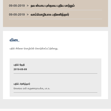
09-08-2019
நவ ன்யாய புஸ்தகய புதிய மாற்றும்
09-08-2019
வாய்மொழியாக பதிலளித்தார்
விடை
பதில் சிங்கள மொழியில் கொடுக்கப்பட்டுள்ளது.
பதில் தேதி
2019-08-09
பதில் அளித்தார்
கௌரவ ரவி கருணாநாயக்க, பா.உ.