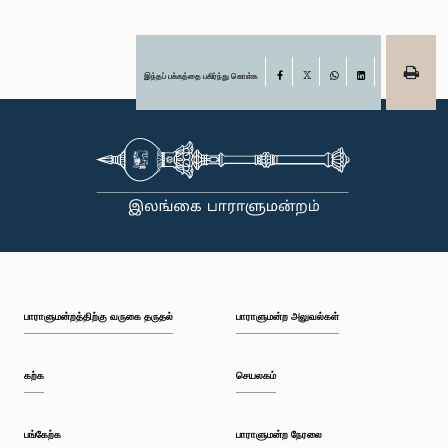
இந்தப் பக்கத்தை பகிர்ந்து கொள்க
Facebook
X
WhatsApp
LinkedIn
பாராளுமன்றத்திற்கு வருகை தருதல்
பாராளுமன்ற அலுவல்கள்
கற்க
செயலகம்
பங்கேற்க
பாராளுமன்ற நேரலை