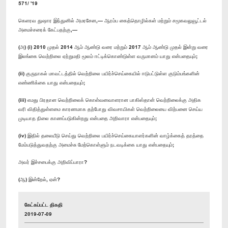
571/ '19
கெளரவ துஷார இந்துனில் அமரசேன,— ஆரம்ப கைத்தொழில்கள் மற்றும் சமூகவலுவூட்டல்
அமைச்சரைக் கேட்பதற்கு,—
(அ) (i) 2010 முதல் 2014 ஆம் ஆண்டு வரை மற்றும் 2017 ஆம் ஆண்டு முதல் இன்று வரை
இலங்கை வெற்றிலை ஏற்றுமதி மூலம் ஈட்டிக்கொண்டுள்ள வருமானம் யாது என்பதையும்;
(ii) குருநாகல் மாவட்டத்தில் வெற்றிலை பயிர்ச்செய்கையில் ஈடுபட்டுள்ள குடும்பங்களின்
எண்ணிக்கை யாது என்பதையும்;
(iii) எமது பிரதான வெற்றிலைக் கொள்வனவாளரான பாகிஸ்தான் வெற்றிலைக்கு அதிக
வரி விதித்துள்ளமை காரணமாக தற்போது விவசாயிகள் வெற்றிலையை விற்பனை செய்ய
முடியாத நிலை காணப்படுகின்றது என்பதை அறிவாரா என்பதையும்;
(iv) இதில் தலையீடு செய்து வெற்றிலை பயிர்ச்செய்கையாளர்களின் வாழ்க்கைத் தரத்தை
மேம்படுத்துவதற்கு அமைச்சு மேற்கொள்ளும் நடவடிக்கை யாது என்பதையும்;
அவர் இச்சபைக்கு அறிவிப்பாரா?
(ஆ) இன்றேல், ஏன்?
கேட்கப்பட்ட திகதி
2019-07-09