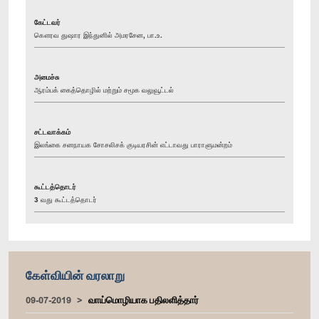
கேட்டவர்
கௌரவ துஷார இந்துனில் அமரசேன, பா.உ.
அமைச்சு
ஆரம்பக் கைத்தொழில் மற்றும் சமூக வலுவூட்டல்
சட்டவாக்கம்
இலங்கை சனநாயக சோசலிசக் குடியரசின் எட்டாவது பாராளுமன்றம்
கூட்டத்தொடர்
3 வது கூட்டத்தொடர்
கேள்வியின் வரலாறு
09-07-2019
வாய்மொழியாக பதிலளித்தார்