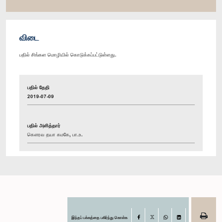
விடை
பதில் சிங்கள மொழியில் கொடுக்கப்பட்டுள்ளது.
பதில் தேதி
2019-07-09
பதில் அளித்தார்
கௌரவ தயா கமகே, பா.உ.
இந்தப் பக்கத்தை பகிர்ந்து கொள்க
Facebook