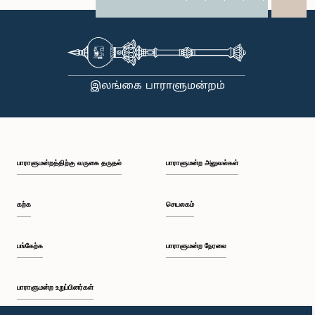
X
WhatsApp
LinkedIn
பாராளுமன்றத்திற்கு வருகை தருதல்
பாராளுமன்ற அலுவல்கள்
கற்க
செயலகம்
பங்கேற்க
பாராளுமன்ற நேரலை
பாராளுமன்ற உறுப்பினர்கள்