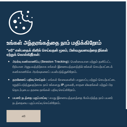
முதற்பக்கம்
பாராளுமன்ற கையடக்க செயலி
உங்கள் அந்தரங்கத்தை நாம் மதிக்கிறோம்
"சரி" என்பதைக் கிளிக் செய்வதன் மூலம், பின்வருவனவற்றை நீங்கள்
ஏற்றுக் கொள்கிறீர்கள்:
அமர்வு கண்காணிப்பு (Session Tracking):
மென்மையான மற்றும் தனிப்பட்ட
ரீதியான அனுபவத்திற்காக எங்கள் இணையத்தளத்தில் உங்கள் செயற்பாட்டைக்
எம்மை பின்தொடர்க :
கண்காணிக்க அமர்வுகளைப் பயன்படுத்துகிறோம்.
தரவினைப் பதிவு செய்தல் :
எங்கள் சேவைகளின் பாதுகாப்பு மற்றும் செயற்பாட்டை
விருதுகள்
உறுதிப்படுத்துவதற்காக நாம் உங்களது IP முகவரி, சாதன விவரங்கள் மற்றும் பிற
தொடர்புடைய தரவை நாங்கள் பதிவு செய்கிறோம்.
பயனர் நடத்தை பகுப்பாய்வு :
எமது இணையத்தளத்தை மேம்படுத்த நாம் பயனர்
தனியுரிமைக் கொள்கை
நடத்தையை பகுப்பாய்வு செய்கிறோம்.
பதிப்புரிமை © இலங்கை பாராளுமன்றம்.
சரி
முழுப்பதிப்புரிமையுடையது.
வடிவமைத்து உருவாக்கியது
TekGeeks