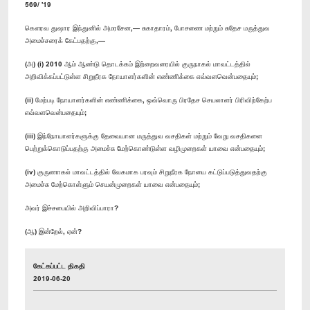
569/ '19
கௌரவ துஷார இந்துனில் அமரசேன,— சுகாதாரம், போசணை மற்றும் சுதேச மருத்துவ
அமைச்சரைக் கேட்பதற்கு,—
(அ) (i) 2010 ஆம் ஆண்டு தொடக்கம் இற்றைவரையில் குருநாகல் மாவட்டத்தில்
அறிவிக்கப்பட்டுள்ள சிறுநீரக நோயாளர்களின் எண்ணிக்கை எவ்வளவென்பதையும்;
(ii) மேற்படி நோயாளர்களின் எண்ணிக்கை, ஒவ்வொரு பிரதேச செயலாளர் பிரிவிற்கேற்ப
எவ்வளவென்பதையும்;
(iii) இந்நோயாளர்களுக்கு தேவையான மருத்துவ வசதிகள் மற்றும் வேறு வசதிகளை
பெற்றுக்கொடுப்பதற்கு அமைச்சு மேற்கொண்டுள்ள வழிமுறைகள் யாவை என்பதையும்;
(iv) குருணாகல் மாவட்டத்தில் வேகமாக பரவும் சிறுநீரக நோயை கட்டுப்படுத்துவதற்கு
அமைச்சு மேற்கொள்ளும் செயன்முறைகள் யாவை என்பதையும்;
அவர் இச்சபையில் அறிவிப்பாரா?
(ஆ) இன்றேல், ஏன்?
கேட்கப்பட்ட திகதி
2019-06-20