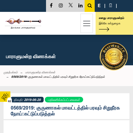
E
|
සි
|
எனது பாராளுமன்றம்
இங்கே உள்நுழைக
பாராளுமன்ற வினாக்கள்
முதற்பக்கம்
பாராளுமன்ற வினாக்கள்
0569/2019: குருணாகல் மாவட்டத்தில் பரவும் சிறுநீரக நோய்:கட்டுப்படுத்தல்
திகதி: 2019-06-20
பதிலளிக்கப்பட்டவைகள்
02
0569/2019: குருணாகல் மாவட்டத்தில் பரவும் சிறுநீரக
நோய்:கட்டுப்படுத்தல்