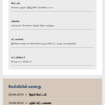
கேட்டவர்
கௌரவ துஷார இந்துனில் அமரசேன, பா.உ.
அமைச்சு
சுகாதாரம், போசணை மற்றும் சுதேச மருத்துவ
சட்டவாக்கம்
இலங்கை சனநாயக சோசலிசக் குடியரசின் எட்டாவது பாராளுமன்றம்
கூட்டத்தொடர்
3 வது கூட்டத்தொடர்
கேள்வியின் வரலாறு
20-06-2019
நேரம் கேட்டார்
18-09-2019
பதில் அட்டவணை