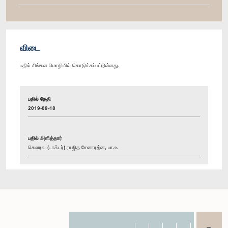
விடை
பதில் சிங்கள மொழியில் கொடுக்கப்பட்டுள்ளது.
பதில் தேதி
2019-09-18
பதில் அளித்தார்
கௌரவ (டாக்டர்) ராஜித சேனாரத்ன, பா.உ.