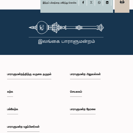
இந்தப் பக்கத்தை பகிர்ந்து கொள்க
Facebook
X
WhatsApp
LinkedIn
பாராளுமன்றத்திற்கு வருகை தருதல்
பாராளுமன்ற அலுவல்கள்
கற்க
செயலகம்
பங்கேற்க
பாராளுமன்ற நேரலை
பாராளுமன்ற உறுப்பினர்கள்