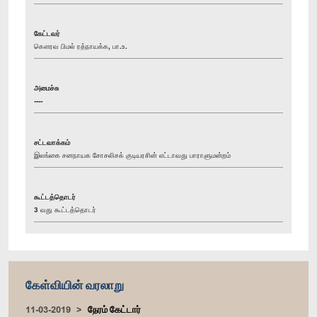
கேட்டவர்
கௌரவ பிமல் ரத்நாயக்க, பா.உ.
அமைச்சு
----
சட்டவாக்கம்
இலங்கை சனநாயக சோசலிசக் குடியரசின் எட்டாவது பாராளுமன்றம்
கூட்டத்தொடர்
3 வது கூட்டத்தொடர்
கேள்வியின் வரலாறு
11-03-2019
நேரம் கேட்டார்