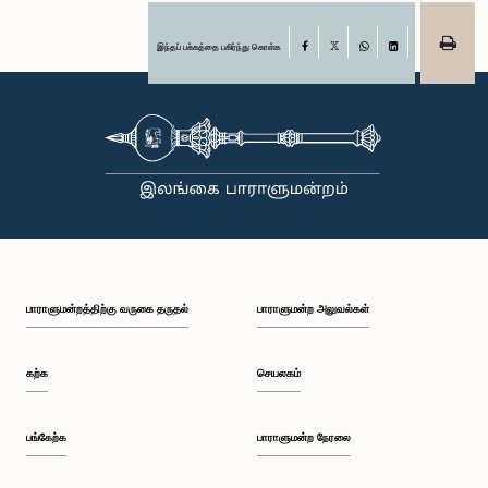
இந்தப் பக்கத்தை பகிர்ந்து கொள்க
Facebook
X
WhatsApp
LinkedIn
பாராளுமன்றத்திற்கு வருகை தருதல்
பாராளுமன்ற அலுவல்கள்
கற்க
செயலகம்
பங்கேற்க
பாராளுமன்ற நேரலை