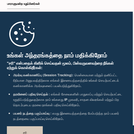
பாராளுமன்ற உறுப்பினர்கள்
முதற்பக்கம்
பாராளுமன்ற கையடக்க செயலி
உங்கள் அந்தரங்கத்தை நாம் மதிக்கிறோம்
"சரி" என்பதைக் கிளிக் செய்வதன் மூலம், பின்வருவனவற்றை நீங்கள்
ஏற்றுக் கொள்கிறீர்கள்:
அமர்வு கண்காணிப்பு (Session Tracking):
மென்மையான மற்றும் தனிப்பட்ட
ரீதியான அனுபவத்திற்காக எங்கள் இணையத்தளத்தில் உங்கள் செயற்பாட்டைக்
எம்மை பின்தொடர்க :
கண்காணிக்க அமர்வுகளைப் பயன்படுத்துகிறோம்.
தரவினைப் பதிவு செய்தல் :
எங்கள் சேவைகளின் பாதுகாப்பு மற்றும் செயற்பாட்டை
விருதுகள்
உறுதிப்படுத்துவதற்காக நாம் உங்களது IP முகவரி, சாதன விவரங்கள் மற்றும் பிற
தொடர்புடைய தரவை நாங்கள் பதிவு செய்கிறோம்.
பயனர் நடத்தை பகுப்பாய்வு :
எமது இணையத்தளத்தை மேம்படுத்த நாம் பயனர்
தனியுரிமைக் கொள்கை
நடத்தையை பகுப்பாய்வு செய்கிறோம்.
பதிப்புரிமை © இலங்கை பாராளுமன்றம்.
சரி