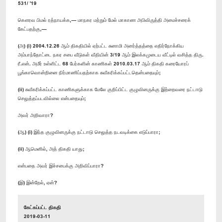
531/ '19
கௌரவ பிமல் ரத்நாயக்க,— மாநகர மற்றும் மேல் மாகாண அபிவிருத்தி அமைச்சரைக்
கேட்பதற்கு,—
(அ) (i) 2004.12.26 ஆம் திகதியில் ஏற்பட்ட சுனாமி அனர்த்தத்தை எதிர்நோக்கிய
அம்பாந்தோட்டை நகர சபை வீடுகள் வீதியின் 3/19 ஆம் இலக்கமுடைய வீட்டில் வசித்த திரு.
ரீ.என். அமீர் உள்ளிட்ட 68 பேர்களின் காணிகள் 2010.03.17 ஆம் திகதி கரையோரப்
பூங்காவொன்றினை நிர்மாணிப்பதற்காக சுவீகரிக்கப்பட்டதென்பதையும்;
(ii) சுவீகரிக்கப்பட்ட காணிகளுக்காக மேலே குறிப்பிட்ட குழுவினருக்கு இற்றைவரை நட்டஈடு
செலுத்தப்படவில்லை என்பதையும்;
அவர் அறிவாரா?
(ஆ) (i) இந்த குழுவினருக்கு நட்டஈடு செலுத்த நடவடிக்கை எடுப்பாரா;
(ii) ஆமெனில், அத் திகதி யாது;
என்பதை அவர் இச்சபைக்கு அறிவிப்பாரா?
(இ) இன்றேல், ஏன்?
கேட்கப்பட்ட திகதி
2019-03-11