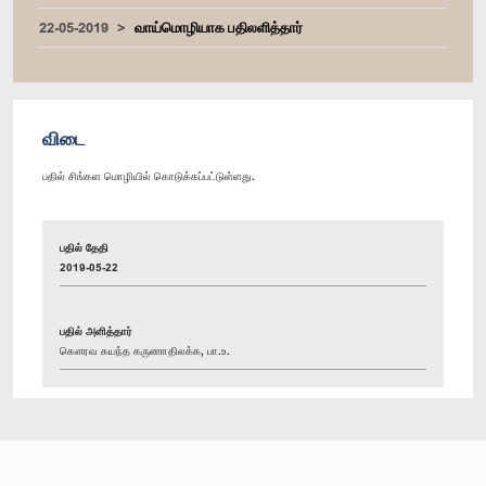
22-05-2019
வாய்மொழியாக பதிலளித்தார்
விடை
பதில் சிங்கள மொழியில் கொடுக்கப்பட்டுள்ளது.
பதில் தேதி
2019-05-22
பதில் அளித்தார்
கௌரவ கயந்த கருணாதிலக்க, பா.உ.