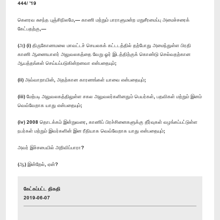
444/ '19
கெளரவ சுசந்த புஞ்சிநிலமே,— காணி மற்றும் பாராளுமன்ற மறுசீரமைப்பு அமைச்சரைக்
கேட்பதற்கு,—
(அ) (i) திருகோணமலை மாவட்டச் செயலகக் கட்டடத்தில் தற்போது அமைந்துள்ள பிரதி
காணி ஆணையாளர் அலுவலகத்தை வேறு ஓர் இடத்திற்குக் கொண்டு செல்வதற்கான
ஆயத்தங்கள் செய்யப்படுகின்றனவா என்பதையும்;
(ii) அவ்வாறாயின், அதற்கான காரணங்கள் யாவை என்பதையும்;
(iii) மேற்படி அலுவலகத்திலுள்ள சகல அலுவலர்களினதும் பெயர்கள், பதவிகள் மற்றும் இனம்
வெவ்வேறாக யாது என்பதையும்;
(iv) 2008 தொடக்கம் இன்றுவரை, காணிப் பிரச்சினைகளுக்கு தீர்வுகள் வழங்கப்பட்டுள்ள
நபர்கள் மற்றும் இவர்களின் இன ரீதியாக வெவ்வேறாக யாது என்பதையும்;
அவர் இச்சபையில் அறிவிப்பாரா?
(ஆ) இன்றேல், ஏன்?
கேட்கப்பட்ட திகதி
2019-06-07