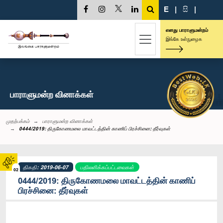
E
|
සි
|
எனது பாராளுமன்றம்
இங்கே உள்நுழைக
பாராளுமன்ற வினாக்கள்
முதற்பக்கம்
பாராளுமன்ற வினாக்கள்
0444/2019: திருகோணமலை மாவட்டத்தின் காணிப் பிரச்சினை: தீர்வுகள்
திகதி: 2019-06-07
பதிலளிக்கப்பட்டவைகள்
02
0444/2019: திருகோணமலை மாவட்டத்தின் காணிப்
பிரச்சினை: தீர்வுகள்