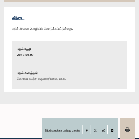
விடை
பதில் சிங்கள மொழியில் கொடுக்கப்பட்டுள்ளது.
பதில் தேதி
2019-06-07
பதில் அளித்தார்
கௌரவ கயந்த கருணாதிலக்க, பா.உ.
இந்தப் பக்கத்தை பகிர்ந்து கொள்க
Facebook
X
WhatsApp
LinkedIn