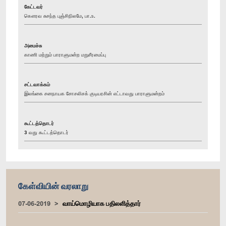
கேட்டவர்
கௌரவ சுசந்த புஞ்சிநிலமே, பா.உ.
அமைச்சு
காணி மற்றும் பாராளுமன்ற மறுசீரமைப்பு
சட்டவாக்கம்
இலங்கை சனநாயக சோசலிசக் குடியரசின் எட்டாவது பாராளுமன்றம்
கூட்டத்தொடர்
3 வது கூட்டத்தொடர்
கேள்வியின் வரலாறு
07-06-2019
வாய்மொழியாக பதிலளித்தார்