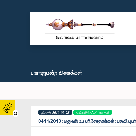
பாராளுமன்ற வினாக்கள்
திகதி: 2019-02-05
பதிலளிக்கப்பட்டவைகள்
02
0411/2019: மதுவரி உப பரிசோதகர்கள்: பதவியுயர