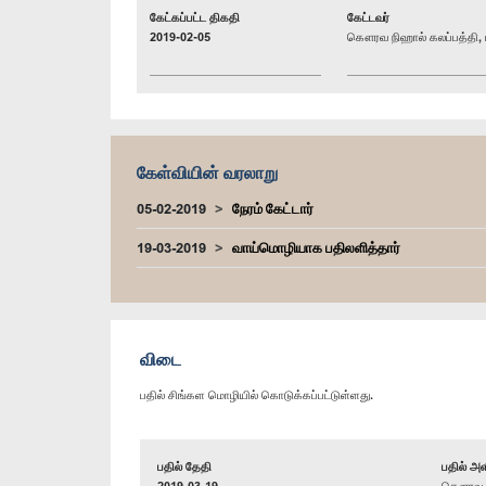
கேட்கப்பட்ட திகதி
கேட்டவர்
2019-02-05
கௌரவ நிஹால் கலப்பத்தி, ப
கேள்வியின் வரலாறு
05-02-2019
நேரம் கேட்டார்
19-03-2019
வாய்மொழியாக பதிலளித்தார்
விடை
பதில் சிங்கள மொழியில் கொடுக்கப்பட்டுள்ளது.
பதில் தேதி
பதில் அள
2019-03-19
கௌரவ இர