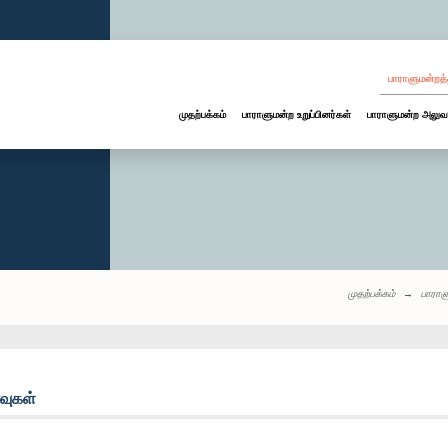
பாராளுமன்றத்
முதற்பக்கம்
பாராளுமன்ற உறுப்பினர்கள்
பாராளுமன்ற அலுவ
முதற்பக்கம்
பாராள
்வுகள்