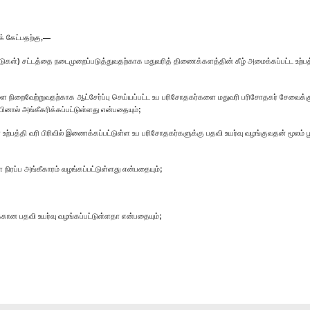
் கேட்பதற்கு,—
ாடுகள்) சட்டத்தை நடைமுறைப்படுத்துவதற்காக மதுவரித் திணைக்களத்தின் கீழ் அமைக்கப்பட்ட உற்பத்
நிறைவேற்றுவதற்காக ஆட்சேர்ப்பு செய்யப்பட்ட உப பரிசோதகர்களை மதுவரி பரிசோதகர் சேவைக்கு பதவ
னால் அங்கீகரிக்கப்பட்டுள்ளது என்பதையும்;
் உற்பத்தி வரி பிரிவில் இணைக்கப்பட்டுள்ள உப பரிசோதகர்களுக்கு பதவி உயர்வு வழங்குவதன் மூலம
நிரப்ப அங்கீகாரம் வழங்கப்பட்டுள்ளது என்பதையும்;
ிக்கான பதவி உயர்வு வழங்கப்பட்டுள்ளதா என்பதையும்;