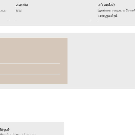
அமைச்சு
சட்டவாக்கம்
ா.உ.
நிதி
இலங்கை சனநாயக சோசலிசக
பாராளுமன்றம்
ித்தார்
ான் விக்கிரமரத்ன, பா.உ.