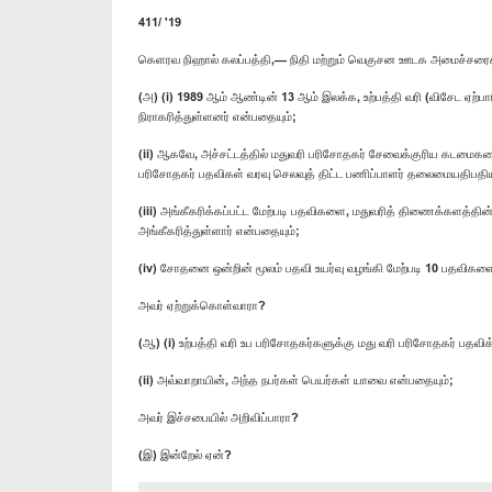
411/ '19
கெளரவ நிஹால் கலப்பத்தி,— நிதி மற்றும் வெகுசன ஊடக அமைச்சரைக
(அ) (i) 1989 ஆம் ஆண்டின் 13 ஆம் இலக்க, உற்பத்தி வரி (விசேட ஏற்ப
நிராகரித்துள்ளனர் என்பதையும்;
(ii) ஆகவே, அச்சட்டத்தில் மதுவரி பரிசோதகர் சேவைக்குரிய கடமைகளை 
பரிசோதகர் பதவிகள் வரவு செலவுத் திட்ட பணிப்பாளர் தலைமையதிபதியி
(iii) அங்கீகரிக்கப்பட்ட மேற்படி பதவிகளை, மதுவரித் திணைக்களத்தின
அங்கீகரித்துள்ளார் என்பதையும்;
(iv) சோதனை ஒன்றின் மூலம் பதவி உயர்வு வழங்கி மேற்படி 10 பதவிகளை 
அவர் ஏற்றுக்கொள்வாரா?
(ஆ) (i) உற்பத்தி வரி உப பரிசோதகர்களுக்கு மது வரி பரிசோதகர் பதவ
(ii) அவ்வாறாயின், அந்த நபர்கள் பெயர்கள் யாவை என்பதையும்;
அவர் இச்சபையில் அறிவிப்பாரா?
(இ) இன்றேல் ஏன்?