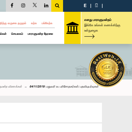
E
|
සි
|
எனது பாராளுமன்றம்
திற்கு வருகை தருதல்
கற்க
பங்கேற்க
இங்கே உங்கள் கணக்கிற்கு
உள்நுழைக
ல்கள்
செயலகம்
பாராளுமன்ற நேரலை
ுமன்ற வினாக்கள்
0411/2019: மதுவரி உப பரிசோதகர்கள்: பதவியுயர்வுகள்