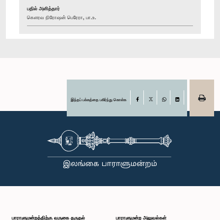
பதில் அளித்தார்
கௌரவ நிரோஷன் பெரேரா, பா.உ.
இந்தப் பக்கத்தை பகிர்ந்து கொள்க
Facebook
X
WhatsApp
LinkedIn
பாராளுமன்றத்திற்கு வருகை தருதல்
பாராளுமன்ற அலுவல்கள்