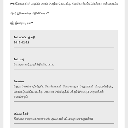
(v) இப்பாலத்தின் அடியில் மணல் அகழ்வு தொடர்ந்து மேற்கொள்ளப்படுகின்றதா என்பதையும்;
அவர் இச்சபைக்கு அறிவிப்பாரா?
(இ) இன்றேல், ஏன்?
கேட்கப்பட்ட திகதி
2019-02-22
கேட்டவர்
கௌரவ சுசந்த புஞ்சிநிலமே, பா.உ.
அமைச்சு
பிரதம அமைச்சரும் தேசிய கொள்கைகள், பொருளாதார அலுவல்கள், மீள்குடியேற்றம்,
புனர்வாழ்வளிப்பு, வடக்கு மாகாண அபிவிருத்தி மற்றும் இளைஞர் அலுவல்கள்
அமைச்சரும்
சட்டவாக்கம்
இலங்கை சனநாயக சோசலிசக் குடியரசின் எட்டாவது பாராளுமன்றம்