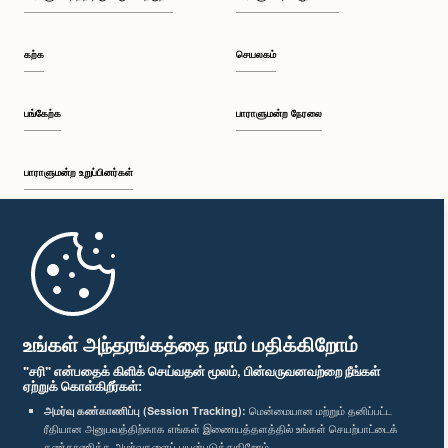
கற்க
செயலகம்
பங்கேற்க
பாராளுமன்ற நேரலை
பாராளுமன்ற உறுப்பினர்கள்
முதற்பக்கம்
பாராளுமன்ற கையடக்க செயலி
உங்கள் அந்தரங்கத்தை நாம் மதிக்கிறோம்
"சரி" என்பதைக் கிளிக் செய்வதன் மூலம், பின்வருவனவற்றை நீங்கள்
ஏற்றுக் கொள்கிறீர்கள்:
அமர்வு கண்காணிப்பு (Session Tracking):
மென்மையான மற்றும் தனிப்பட்ட
ரீதியான அனுபவத்திற்காக எங்கள் இணையத்தளத்தில் உங்கள் செயற்பாட்டைக்
எம்மை பின்தொடர்க :
கண்காணிக்க அமர்வுகளைப் பயன்படுத்துகிறோம்.