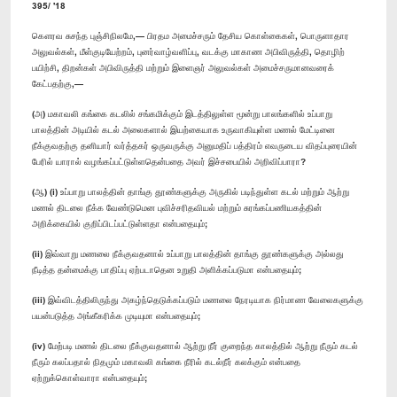
395/ '18
கௌரவ சுசந்த புஞ்சிநிலமே,— பிரதம அமைச்சரும் தேசிய கொள்கைகள், பொருளாதார
அலுவல்கள், மீள்குடியேற்றம், புனர்வாழ்வளிப்பு, வடக்கு மாகாண அபிவிருத்தி, தொழிற்
பயிற்சி, திறன்கள் அபிவிருத்தி மற்றும் இளைஞர் அலுவல்கள் அமைச்சருமானவரைக்
கேட்பதற்கு,—
(அ) மகாவலி கங்கை கடலில் சங்கமிக்கும் இடத்திலுள்ள மூன்று பாலங்களில் உப்பாறு
பாலத்தின் அடியில் கடல் அலைகளால் இயற்கையாக உருவாகியுள்ள மணல் மேட்டினை
நீக்குவதற்கு தனியார் வர்த்தகர் ஒருவருக்கு அனுமதிப் பத்திரம் எவருடைய விதப்புரையின்
பேரில் யாரால் வழங்கப்பட்டுள்ளதென்பதை அவர் இச்சபையில் அறிவிப்பாரா?
(ஆ) (i) உப்பாறு பாலத்தின் தாங்கு தூண்களுக்கு அருகில் படிந்துள்ள கடல் மற்றும் ஆற்று
மணல் திடலை நீக்க வேண்டுமென புவிச்சரிதவியல் மற்றும் சுரங்கப்பணியகத்தின்
அறிக்கையில் குறிப்பிடப்பட்டுள்ளதா என்பதையும்;
(ii) இவ்வாறு மணலை நீக்குவதனால் உப்பாறு பாலத்தின் தாங்கு தூண்களுக்கு அல்லது
நீடித்த தன்மைக்கு பாதிப்பு ஏற்படாதென உறுதி அளிக்கப்படுமா என்பதையும்;
(iii) இவ்விடத்திலிருந்து அகழ்ந்தெடுக்கப்படும் மணலை நேரடியாக நிர்மாண வேலைகளுக்கு
பயன்படுத்த அங்கீகரிக்க முடியுமா என்பதையும்;
(iv) மேற்படி மணல் திடலை நீக்குவதனால் ஆற்று நீர் குறைந்த காலத்தில் ஆற்று நீரும் கடல்
நீரும் கலப்பதால் நிதமும் மகாவலி கங்கை நீரில் கடல்நீர் கலக்கும் என்பதை
ஏற்றுக்கொள்வாரா என்பதையும்;