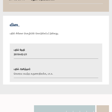
விடை
பதில் சிங்கள மொழியில் கொடுக்கப்பட்டுள்ளது.
பதில் தேதி
2019-02-21
பதில் அளித்தார்
கௌரவ கயந்த கருணாதிலக்க, பா.உ.