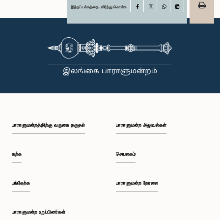
இந்தப் பக்கத்தை பகிர்ந்து கொள்க
Facebook
X
WhatsApp
LinkedIn
பாராளுமன்றத்திற்கு வருகை தருதல்
பாராளுமன்ற அலுவல்கள்
கற்க
செயலகம்
பங்கேற்க
பாராளுமன்ற நேரலை
பாராளுமன்ற உறுப்பினர்கள்