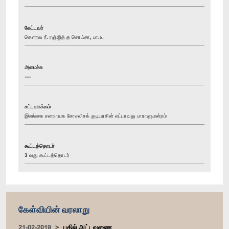
கேட்டவர்
கௌரவ ரீ. ரஞ்ஜித் த சொய்சா, பா.உ.
அமைச்சு
----
சட்டவாக்கம்
இலங்கை சனநாயக சோசலிசக் குடியரசின் எட்டாவது பாராளுமன்றம்
கூட்டத்தொடர்
3 வது கூட்டத்தொடர்
கேள்வியின் வரலாறு
21-02-2019
பதில் அட்டவணை