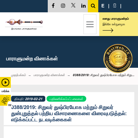
E
|
සි
|
எனது பாராளுமன்றம்
இங்கே உள்நுழைக
பாராளுமன்ற வினாக்கள்
முதற்பக்கம்
பாராளுமன்ற வினாக்கள்
0388/2019: சிறுவர் துஷ்பிரயோக மற்றும் சிறு...
பார்க்க
திகதி: 2019-02-21
பதிலளிக்கப்பட்டவைகள்
02
0388/2019: சிறுவர் துஷ்பிரயோக மற்றும் சிறுவர்
துன்புறுத்தல் பற்றிய விசாரணைகளை விரைவுபடுத்தல்:
எடுக்கப்பட்ட நடவடிக்கைகள்