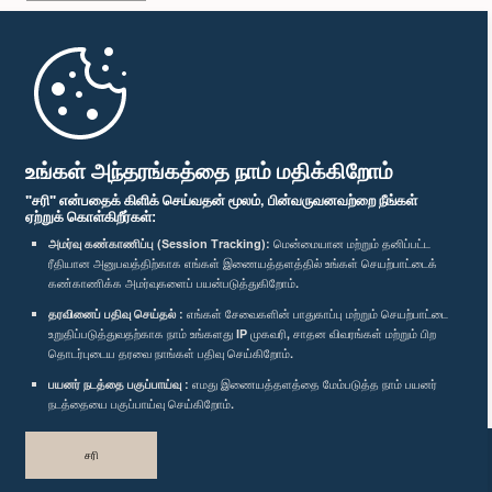
முதற்பக்கம்
பாராளுமன்ற கையடக்க செயலி
உங்கள் அந்தரங்கத்தை நாம் மதிக்கிறோம்
"சரி" என்பதைக் கிளிக் செய்வதன் மூலம், பின்வருவனவற்றை நீங்கள்
ஏற்றுக் கொள்கிறீர்கள்:
அமர்வு கண்காணிப்பு (Session Tracking):
மென்மையான மற்றும் தனிப்பட்ட
ரீதியான அனுபவத்திற்காக எங்கள் இணையத்தளத்தில் உங்கள் செயற்பாட்டைக்
எம்மை பின்தொடர்க :
கண்காணிக்க அமர்வுகளைப் பயன்படுத்துகிறோம்.
தரவினைப் பதிவு செய்தல் :
எங்கள் சேவைகளின் பாதுகாப்பு மற்றும் செயற்பாட்டை
விருதுகள்
உறுதிப்படுத்துவதற்காக நாம் உங்களது IP முகவரி, சாதன விவரங்கள் மற்றும் பிற
தொடர்புடைய தரவை நாங்கள் பதிவு செய்கிறோம்.
பயனர் நடத்தை பகுப்பாய்வு :
எமது இணையத்தளத்தை மேம்படுத்த நாம் பயனர்
தனியுரிமைக் கொள்கை
நடத்தையை பகுப்பாய்வு செய்கிறோம்.
பதிப்புரிமை © இலங்கை பாராளுமன்றம்.
சரி
முழுப்பதிப்புரிமையுடையது.
வடிவமைத்து உருவாக்கியது
TekGeeks