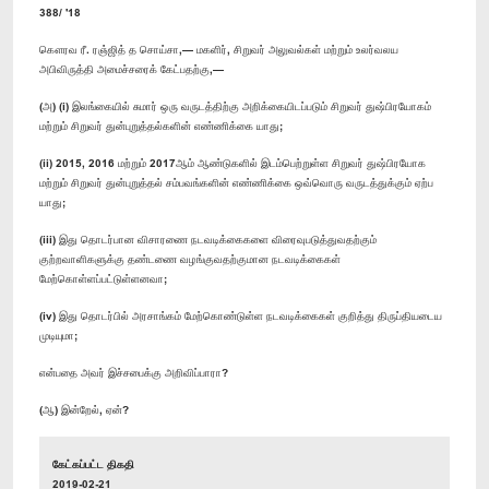
388/ '18
கௌரவ ரீ. ரஞ்ஜித் த சொய்சா,— மகளிர், சிறுவர் அலுவல்கள் மற்றும் உலர்வலய
அபிவிருத்தி அமைச்சரைக் கேட்பதற்கு,—
(அ) (i) இலங்கையில் சுமார் ஒரு வருடத்திற்கு அறிக்கையிடப்படும் சிறுவர் துஷ்பிரயோகம்
மற்றும் சிறுவர் துன்புறுத்தல்களின் எண்ணிக்கை யாது;
(ii) 2015, 2016 மற்றும் 2017ஆம் ஆண்டுகளில் இடம்பெற்றுள்ள சிறுவர் துஷ்பிரயோக
மற்றும் சிறுவர் துன்புறுத்தல் சம்பவங்களின் எண்ணிக்கை ஒவ்வொரு வருடத்துக்கும் ஏற்ப
யாது;
(iii) இது தொடர்பான விசாரணை நடவடிக்கைகளை விரைவுபடுத்துவதற்கும்
குற்றவாளிகளுக்கு தண்டணை வழங்குவதற்குமான நடவடிக்கைகள்
மேற்கொள்ளப்பட்டுள்ளனவா;
(iv) இது தொடர்பில் அரசாங்கம் மேற்கொண்டுள்ள நடவடிக்கைகள் குறித்து திருப்தியடைய
முடியுமா;
என்பதை அவர் இச்சபைக்கு அறிவிப்பாரா?
(ஆ) இன்றேல், ஏன்?
கேட்கப்பட்ட திகதி
2019-02-21