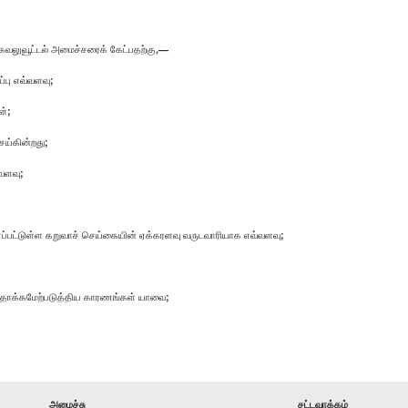
கவலுவூட்டல் அமைச்சரைக் கேட்பதற்கு,—
்பு எவ்வளவு;
ள்;
ய்கின்றது;
்வளவு;
்பட்டுள்ள கறுவாச் செய்கையின் ஏக்கரளவு வருடவாரியாக எவ்வளவு;
் தாக்கமேற்படுத்திய காரணங்கள் யாவை;
அமைச்சு
சட்டவாக்கம்