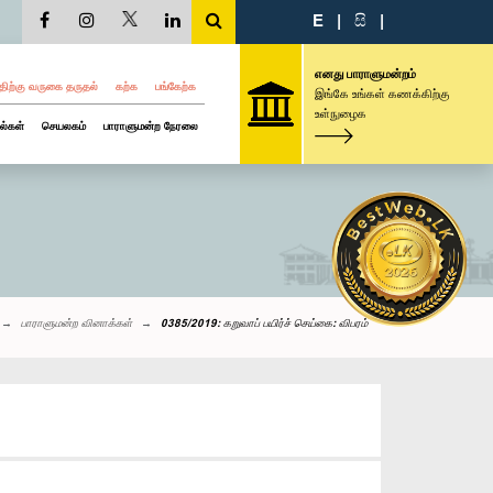
E
|
සි
|
எனது பாராளுமன்றம்
திற்கு வருகை தருதல்
கற்க
பங்கேற்க
இங்கே உங்கள் கணக்கிற்கு
உள்நுழைக
ல்கள்
செயலகம்
பாராளுமன்ற நேரலை
பாராளுமன்ற வினாக்கள்
0385/2019: கறுவாப் பயிர்ச் செய்கை: விபரம்