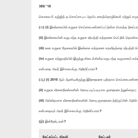
385/ '18
கௌரவ ரீ. ரஞ்ஜித் த சொய்சா,— ஆரம்ப கைத்தொழில்கள் மற்றும் சமூ
(அ) (i) இலங்கையில் கறுவா செய்கைபண்ணப்பட்டுள்ள மொத்த நிலப்பரப
(ii) இலங்கையின் வருடாந்த கறுவா உற்பத்தி எத்தனை மெட்றிக் தொன்க
(iii) உலக கறுவா தேவையில் இலங்கை எத்தனை சதவீதத்தை உற்பத்தி செ
(iv) கறுவா ஏற்றுமதியில் இருந்து கிடைக்கின்ற வருடாந்த வருமானம் எவ
என்பதை அவர் இச்சபைக்கு அறிவிப்பாரா?
(ஆ) (i) 2010 ஆம் ஆண்டிலிருந்து இற்றைவரை புதிதாக செய்கைபண்ணப
(ii) கறுவா விளைநிலங்களின் அளவு படிப்படியாக குறைவடைந்துள்ளதா;
(iii) அவ்விதமாக விளைநிலங்களின் அளவு குறைவடைந்திருப்பின் அதில
என்பதையும் அவர் இச்சபைக்கு அறிவிப்பாரா?
(இ) இன்றேல், ஏன்?
கேட்கப்பட்ட திகதி
கேட்டவர்