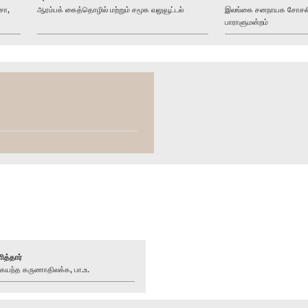
சா,
ஆரம்பக் கைத்தொழில் மற்றும் சமூக வலுவூட்டல்
இலங்கை சனநாயக சோசலிசக
பாராளுமன்றம்
ித்தார்
ந்த கருணாதிலக்க, பா.உ.