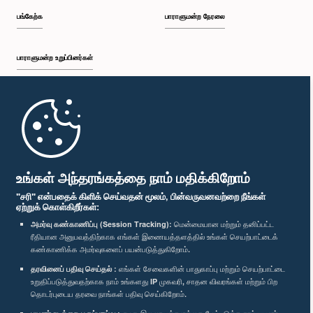
பங்கேற்க
பாராளுமன்ற நேரலை
பாராளுமன்ற உறுப்பினர்கள்
முதற்பக்கம்
பாராளுமன்ற கையடக்க செயலி
உங்கள் அந்தரங்கத்தை நாம் மதிக்கிறோம்
"சரி" என்பதைக் கிளிக் செய்வதன் மூலம், பின்வருவனவற்றை நீங்கள்
ஏற்றுக் கொள்கிறீர்கள்:
அமர்வு கண்காணிப்பு (Session Tracking):
மென்மையான மற்றும் தனிப்பட்ட
ரீதியான அனுபவத்திற்காக எங்கள் இணையத்தளத்தில் உங்கள் செயற்பாட்டைக்
எம்மை பின்தொடர்க :
கண்காணிக்க அமர்வுகளைப் பயன்படுத்துகிறோம்.
தரவினைப் பதிவு செய்தல் :
எங்கள் சேவைகளின் பாதுகாப்பு மற்றும் செயற்பாட்டை
விருதுகள்
உறுதிப்படுத்துவதற்காக நாம் உங்களது IP முகவரி, சாதன விவரங்கள் மற்றும் பிற
தொடர்புடைய தரவை நாங்கள் பதிவு செய்கிறோம்.