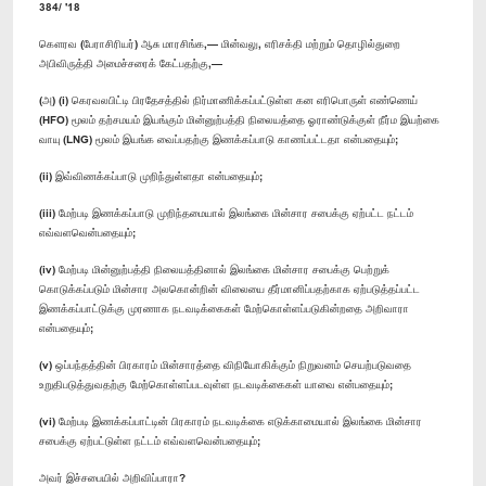
384/ '18
கௌரவ (பேராசிரியர்) ஆசு மாரசிங்க,— மின்வலு, எரிசக்தி மற்றும் தொழில்துறை
அபிவிருத்தி அமைச்சரைக் கேட்பதற்கு,—
(அ) (i) கெரவலபிட்டி பிரதேசத்தில் நிர்மாணிக்கப்பட்டுள்ள கன எரிபொருள் எண்ணெய்
(HFO) மூலம் தற்சமயம் இயங்கும் மின்னுற்பத்தி நிலையத்தை ஓராண்டுக்குள் நீர்ம இயற்கை
வாயு (LNG) மூலம் இயங்க வைப்பதற்கு இணக்கப்பாடு காணப்பட்டதா என்பதையும்;
(ii) இவ்விணக்கப்பாடு முறிந்துள்ளதா என்பதையும்;
(iii) மேற்படி இணக்கப்பாடு முறிந்தமையால் இலங்கை மின்சார சபைக்கு ஏற்பட்ட நட்டம்
எவ்வளவென்பதையும்;
(iv) மேற்படி மின்னுற்பத்தி நிலையத்தினால் இலங்கை மின்சார சபைக்கு பெற்றுக்
கொடுக்கப்படும் மின்சார அலகொன்றின் விலையை தீர்மானிப்பதற்காக ஏற்படுத்தப்பட்ட
இணக்கப்பாட்டுக்கு முரணாக நடவடிக்கைகள் மேற்கொள்ளப்படுகின்றதை அறிவாரா
என்பதையும்;
(v) ஒப்பந்தத்தின் பிரகாரம் மின்சாரத்தை விநியோகிக்கும் நிறுவனம் செயற்படுவதை
உறுதிபடுத்துவதற்கு மேற்கொள்ளப்படவுள்ள நடவடிக்கைகள் யாவை என்பதையும்;
(vi) மேற்படி இணக்கப்பாட்டின் பிரகாரம் நடவடிக்கை எடுக்காமையால் இலங்கை மின்சார
சபைக்கு ஏற்பட்டுள்ள நட்டம் எவ்வளவென்பதையும்;
அவர் இச்சபையில் அறிவிப்பாரா?