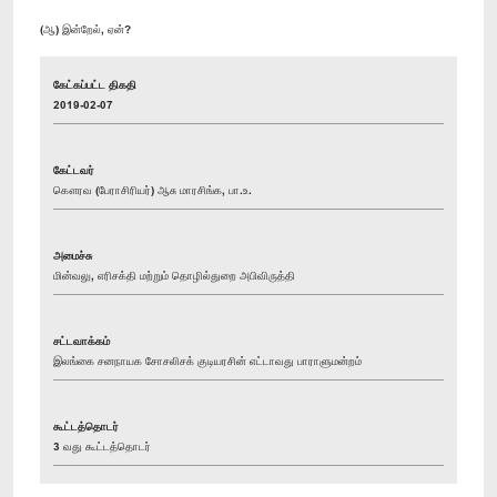
(ஆ) இன்றேல், ஏன்?
கேட்கப்பட்ட திகதி
2019-02-07
கேட்டவர்
கௌரவ (பேராசிரியர்) ஆசு மாரசிங்க, பா.உ.
அமைச்சு
மின்வலு, எரிசக்தி மற்றும் தொழில்துறை அபிவிருத்தி
சட்டவாக்கம்
இலங்கை சனநாயக சோசலிசக் குடியரசின் எட்டாவது பாராளுமன்றம்
கூட்டத்தொடர்
3 வது கூட்டத்தொடர்