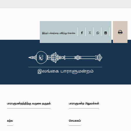
இந்தப் பக்கத்தை பகிர்ந்து கொள்க
Facebook
X
WhatsApp
LinkedIn
பாராளுமன்றத்திற்கு வருகை தருதல்
பாராளுமன்ற அலுவல்கள்
கற்க
செயலகம்