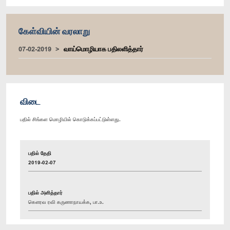
கேள்வியின் வரலாறு
07-02-2019
வாய்மொழியாக பதிலளித்தார்
விடை
பதில் சிங்கள மொழியில் கொடுக்கப்பட்டுள்ளது.
பதில் தேதி
2019-02-07
பதில் அளித்தார்
கௌரவ ரவி கருணாநாயக்க, பா.உ.