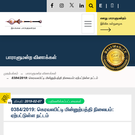
E
|
සි
|
எனது பாராளுமன்றம்
இங்கே உள்நுழைக
பாராளுமன்ற வினாக்கள்
முதற்பக்கம்
பாராளுமன்ற வினாக்கள்
0384/2019: கெரவலபிட்டி மின்னுற்பத்தி நிலையம்: ஏற்பட்டுள்ள நட்டம்
திகதி: 2019-02-07
பதிலளிக்கப்பட்டவைகள்
02
0384/2019: கெரவலபிட்டி மின்னுற்பத்தி நிலையம்:
ஏற்பட்டுள்ள நட்டம்