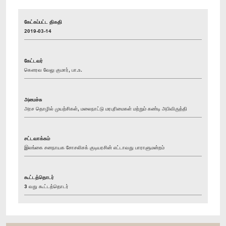
கேட்கப்பட்ட திகதி
2019-03-14
கேட்டவர்
கௌரவ வேலு குமார், பா.உ.
அமைச்சு
அரச தொழில் முயற்சிகள், மலைநாட்டு மரபுரிமைகள் மற்றும் கண்டி அபிவிருத்தி
சட்டவாக்கம்
இலங்கை சனநாயக சோசலிசக் குடியரசின் எட்டாவது பாராளுமன்றம்
கூட்டத்தொடர்
3 வது கூட்டத்தொடர்