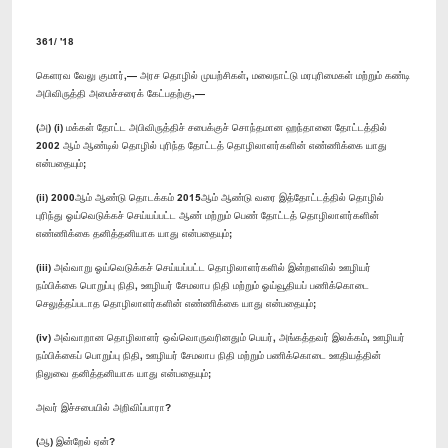
361/ '18
கெளரவ வேலு குமார்,— அரச தொழில் முயற்சிகள், மலைநாட்டு மரபுரிமைகள் மற்றும் கண்டி
அபிவிருத்தி அமைச்சரைக் கேட்பதற்கு,—
(அ) (i) மக்கள் தோட்ட அபிவிருத்திச் சபைக்குச் சொந்தமான ஹந்தானை தோட்டத்தில்
2002 ஆம் ஆண்டில் தொழில் புரிந்த தோட்டத் தொழிலாளர்களின் எண்ணிக்கை யாது
என்பதையும்;
(ii) 2000ஆம் ஆண்டு தொடக்கம் 2015ஆம் ஆண்டு வரை இத்தோட்டத்தில் தொழில்
புரிந்து ஓய்வெடுக்கச் செய்யப்பட்ட ஆண் மற்றும் பெண் தோட்டத் தொழிலாளர்களின்
எண்ணிக்கை தனித்தனியாக யாது என்பதையும்;
(iii) அவ்வாறு ஓய்வெடுக்கச் செய்யப்பட்ட தொழிலாளர்களில் இன்றளவில் ஊழியர்
நம்பிக்கை பொறுப்பு நிதி, ஊழியர் சேமலாப நிதி மற்றும் ஓய்வூதியப் பணிக்கொடை
செலுத்தப்படாத தொழிலாளர்களின் எண்ணிக்கை யாது என்பதையும்;
(iv) அவ்வாறான தொழிலாளர் ஒவ்வொருவரினதும் பெயர், அங்கத்தவர் இலக்கம், ஊழியர்
நம்பிக்கைப் பொறுப்பு நிதி, ஊழியர் சேமலாப நிதி மற்றும் பணிக்கொடை ஊதியத்தின்
நிலுவை தனித்தனியாக யாது என்பதையும்;
அவர் இச்சபையில் அறிவிப்பாரா?
(ஆ) இன்றேல் ஏன்?