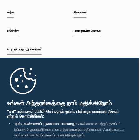
கற்க
செயலகம்
பங்கேற்க
பாராளுமன்ற நேரலை
பாராளுமன்ற உறுப்பினர்கள்
முதற்பக்கம்
பாராளுமன்ற கையடக்க செயலி
உங்கள் அந்தரங்கத்தை நாம் மதிக்கிறோம்
"சரி" என்பதைக் கிளிக் செய்வதன் மூலம், பின்வருவனவற்றை நீங்கள்
ஏற்றுக் கொள்கிறீர்கள்:
அமர்வு கண்காணிப்பு (Session Tracking):
மென்மையான மற்றும் தனிப்பட்ட
ரீதியான அனுபவத்திற்காக எங்கள் இணையத்தளத்தில் உங்கள் செயற்பாட்டைக்
எம்மை பின்தொடர்க :
கண்காணிக்க அமர்வுகளைப் பயன்படுத்துகிறோம்.