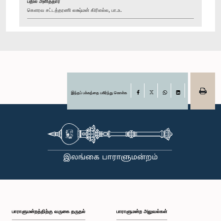
பதில் அளித்தார்
கௌரவ சட்டத்தரணி லக்ஷ்மன் கிரிஎல்ல, பா.உ.
இந்தப் பக்கத்தை பகிர்ந்து கொள்க
Facebook
X
WhatsApp
LinkedIn
பாராளுமன்றத்திற்கு வருகை தருதல்
பாராளுமன்ற அலுவல்கள்