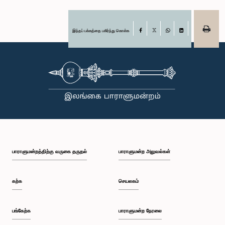
இந்தப் பக்கத்தை பகிர்ந்து கொள்க
Facebook
X
WhatsApp
LinkedIn
பாராளுமன்றத்திற்கு வருகை தருதல்
பாராளுமன்ற அலுவல்கள்
கற்க
செயலகம்
பங்கேற்க
பாராளுமன்ற நேரலை