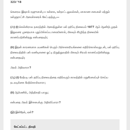
323/ '18
கெளரவ இஷாக் ரஹுமான்,— உள்ளக, உள்நாட்டலுவல்கள், மாகாண சபைகள் மற்றும்
உள்ளூராட்சி அமைச்சரைக் கேட்பதற்கு,—
(அ) (i) கெக்கிராவ நகரத்தில் அமைந்துள்ள பஸ் தரிப்பு நிலையம் 1977 ஆம் ஆண்டு முதல்
இதுவரை முறையாக புதுப்பிக்கப்படாமையினால், மிகவும் சீரழிந்த நிலையில்
காணப்படுகின்றது என்பதையும்;
(ii) இதன் காரணமாக பயணிகள் பெரும் அசௌகரியங்களை எதிர்கொள்வதுடன், பஸ் தரிப்பு
நிலையத்தில் பஸ் வண்டிகளை ஓட்டி நிறுத்துவதில் மிகவும் சிரமம் காணப்படுகின்றது
என்பதையும்;
அவர் அறிவாரா?
(ஆ) (i) மேற்படி பஸ் தரிப்பு நிலையத்தை எதிர்வரும் காலத்தில் மறுசீரமைப்புச் செய்ய
நடவடிக்கை மேற்கொள்வாரா;
(ii) ஆமெனில், அத்திகதி யாது;
என்பதை அவர் இச்சபைக்கு அறிவிப்பாரா?
(இ) இன்றேல், ஏன்?
கேட்கப்பட்ட திகதி