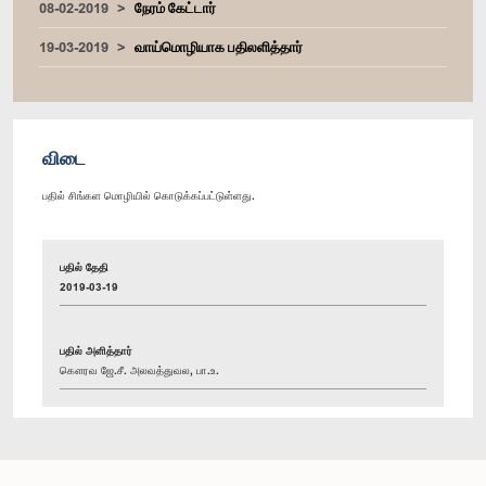
08-02-2019
நேரம் கேட்டார்
19-03-2019
வாய்மொழியாக பதிலளித்தார்
விடை
பதில் சிங்கள மொழியில் கொடுக்கப்பட்டுள்ளது.
பதில் தேதி
2019-03-19
பதில் அளித்தார்
கௌரவ ஜே.சீ. அலவத்துவல, பா.உ.