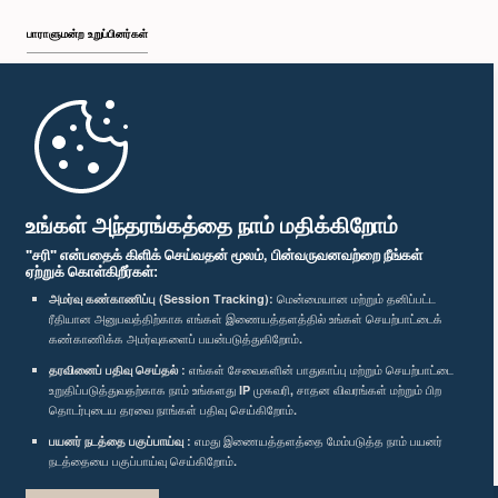
பாராளுமன்ற உறுப்பினர்கள்
முதற்பக்கம்
பாராளுமன்ற கையடக்க செயலி
உங்கள் அந்தரங்கத்தை நாம் மதிக்கிறோம்
"சரி" என்பதைக் கிளிக் செய்வதன் மூலம், பின்வருவனவற்றை நீங்கள்
ஏற்றுக் கொள்கிறீர்கள்:
அமர்வு கண்காணிப்பு (Session Tracking):
மென்மையான மற்றும் தனிப்பட்ட
ரீதியான அனுபவத்திற்காக எங்கள் இணையத்தளத்தில் உங்கள் செயற்பாட்டைக்
எம்மை பின்தொடர்க :
கண்காணிக்க அமர்வுகளைப் பயன்படுத்துகிறோம்.
தரவினைப் பதிவு செய்தல் :
எங்கள் சேவைகளின் பாதுகாப்பு மற்றும் செயற்பாட்டை
விருதுகள்
உறுதிப்படுத்துவதற்காக நாம் உங்களது IP முகவரி, சாதன விவரங்கள் மற்றும் பிற
தொடர்புடைய தரவை நாங்கள் பதிவு செய்கிறோம்.
பயனர் நடத்தை பகுப்பாய்வு :
எமது இணையத்தளத்தை மேம்படுத்த நாம் பயனர்
தனியுரிமைக் கொள்கை
நடத்தையை பகுப்பாய்வு செய்கிறோம்.