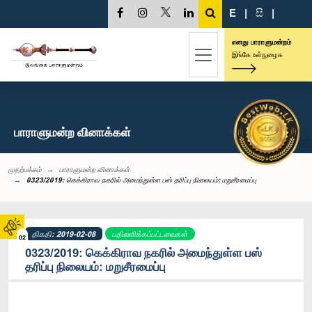
E
|
සි
|
எனது பாராளுமன்றம்
இங்கே உள்நுழைக
பாராளுமன்ற வினாக்கள்
முதற்பக்கம்
பாராளுமன்ற வினாக்கள்
0323/2019: கெக்கிராவ நகரில் அமைந்துள்ள பஸ் தரிப்பு நிலையம்: மறுசீரமைப்பு
திகதி: 2019-02-08
பதிலளிக்கப்பட்டவைகள்
02
0323/2019: கெக்கிராவ நகரில் அமைந்துள்ள பஸ்
தரிப்பு நிலையம்: மறுசீரமைப்பு