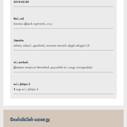
2019-02-08
கேட்டவர்
கௌரவ இஷாக் ரஹுமான், பா.உ.
அமைச்சு
உள்ளக, உள்நாட்டலுவல்கள், மாகாண சபைகள் மற்றும் உள்ளூராட்சி
சட்டவாக்கம்
இலங்கை சனநாயக சோசலிசக் குடியரசின் எட்டாவது பாராளுமன்றம்
கூட்டத்தொடர்
3 வது கூட்டத்தொடர்
கேள்வியின் வரலாறு