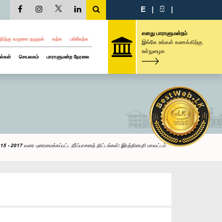
E
|
සි
|
எனது பாராளுமன்றம்
திற்கு வருகை தருதல்
கற்க
பங்கேற்க
இங்கே உங்கள் கணக்கிற்கு
உள்நுழைக
ல்கள்
செயலகம்
பாராளுமன்ற நேரலை
 - 2017 வரை புனரமைக்கப்பட்ட நீர்ப்பாசனத் திட்டங்கள்: இரத்தினபுரி மாவட்டம்