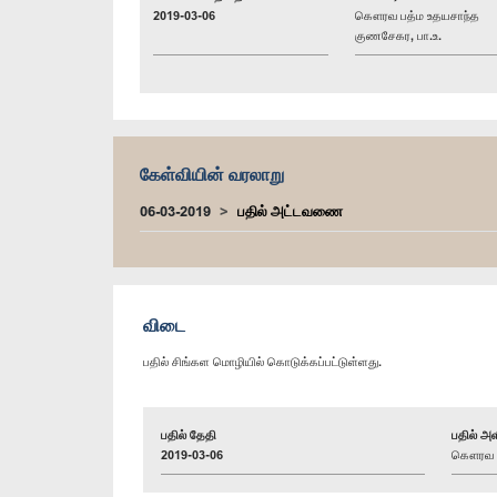
2019-03-06
கௌரவ பத்ம உதயசாந்த
குணசேகர, பா.உ.
கேள்வியின் வரலாறு
06-03-2019
பதில் அட்டவணை
விடை
பதில் சிங்கள மொழியில் கொடுக்கப்பட்டுள்ளது.
பதில் தேதி
பதில் அள
2019-03-06
கௌரவ பி