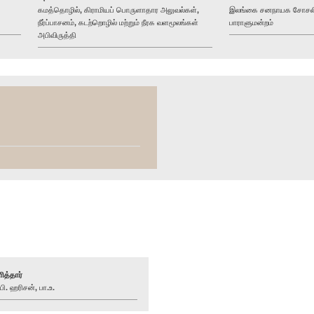
கமத்தொழில், கிராமியப் பொருளாதார அலுவல்கள்,
இலங்கை சனநாயக சோசலிசக
நீர்ப்பாசனம், கடற்றொழில் மற்றும் நீரக வளமூலங்கள்
பாராளுமன்றம்
அபிவிருத்தி
ித்தார்
. ஹரிசன், பா.உ.