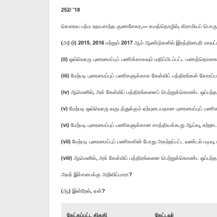
252/ '18
கௌரவ பத்ம உதயசாந்த குணசேகர,— கமத்தொழில், கிராமியப் பொருளாதார
(அ) (i) 2015, 2016 மற்றும் 2017 ஆம் ஆண்டுகளில் இரத்தினபுரி மாவட்
(ii) ஒவ்வொரு புனரமைப்புப் பணிக்காகவும் மதிப்பிடப்பட்ட பணத்த
(iii) மேற்படி புனரமைப்புப் பணிகளுக்காக கேள்விப் பத்திரங்கள் கோரப
(iv) ஆமெனில், அக் கேள்விப் பத்திரங்களைப் பெற்றுக்கொண்ட ஒப்பந்த
(v) மேற்படி ஒவ்வொரு வருடத்துக்கும் ஏற்புடையதான புனரமைப்புப் பண
(vi) மேற்படி புனரமைப்புப் பணிகளுக்கான சாத்தியக்கூறு ஆய்வு, சுற்றா
(vii) மேற்படி புனரமைப்புப் பணிகளின் போது அகற்றப்பட்ட வண்டல் படி
(viii) ஆமெனில், அக் கேள்விப் பத்திரங்களை பெற்றுக்கொண்ட ஒப்பந்த
அவர் இச்சபைக்கு அறிவிப்பாரா?
(ஆ) இன்றேல், ஏன்?
கேட்கப்பட்ட திகதி
கேட்டவர்