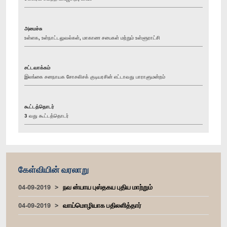
அமைச்சு
உள்ளக, உள்நாட்டலுவல்கள், மாகாண சபைகள் மற்றும் உள்ளூராட்சி
சட்டவாக்கம்
இலங்கை சனநாயக சோசலிசக் குடியரசின் எட்டாவது பாராளுமன்றம்
கூட்டத்தொடர்
3 வது கூட்டத்தொடர்
கேள்வியின் வரலாறு
04-09-2019
நவ ன்யாய புஸ்தகய புதிய மாற்றும்
04-09-2019
வாய்மொழியாக பதிலளித்தார்