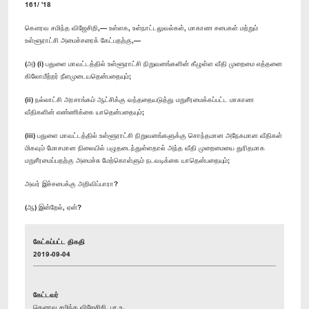
161/ '18
கௌரவ சமிந்த விஜேசிறி,— உள்ளக, உள்நாட்டலுவல்கள், மாகாண சபைகள் மற்றும்
உள்ளூராட்சி அமைச்சரைக் கேட்பதற்கு,—
(அ) (i) பதுளை மாவட்டத்தில் உள்ளூராட்சி நிறுவனங்களின் கீழுள்ள வீதி முறைமை எத்தனை
கிலோமீற்றர் நீளமுடையதென்பதையும்;
(ii) நல்லாட்சி அரசாங்கம் ஆட்சிக்கு வந்ததையடுத்து மறுசீரமைக்கப்பட்ட மாகாண
வீதிகளின் எண்ணிக்கை யாதென்பதையும்;
(iii) பதுளை மாவட்டத்தில் உள்ளூராட்சி நிறுவனங்களுக்கு சொந்தமான அநேகமான வீதிகள்
மிகவும் மோசமான நிலையில் பழுதடைந்துள்ளதால் அந்த வீதி முறைமையை துரிதமாக
மறுசீரமைப்பதற்கு அமைச்சு மேற்கொள்ளும் நடவடிக்கை யாதென்பதையும்;
அவர் இச்சபைக்கு அறிவிப்பாரா?
(ஆ) இன்றேல், ஏன்?
கேட்கப்பட்ட திகதி
2019-09-04
கேட்டவர்
கௌரவ சமிந்த விஜேசிறி, பா.உ.