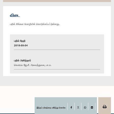
விடை
பதில் சிங்கள மொழியில் கொடுக்கப்பட்டுள்ளது.
பதில் தேதி
2019-09-04
பதில் அளித்தார்
கௌரவ ஜே.சீ. அலவத்துவல, பா.உ.
இந்தப் பக்கத்தை பகிர்ந்து கொள்க
Facebook
X
WhatsApp
LinkedIn