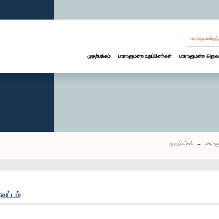
பாராளுமன்றத்
முதற்பக்கம்
பாராளுமன்ற உறுப்பினர்கள்
பாராளுமன்ற அலுவ
முதற்பக்கம்
பாராள
வட்டம்