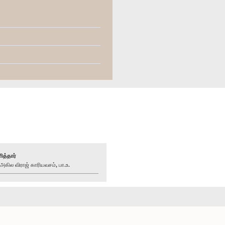
ித்தார்
ில விராஜ் காரியவசம், பா.உ.