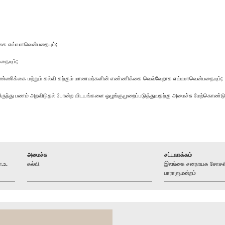
்கை எவ்வளவென்பதையும்;
தையும்;
் எண்ணிக்கை மற்றும் கல்வி கற்கும் மாணவர்களின் எண்ணிக்கை வெவ்வேறாக எவ்வளவென்பதையும்;
ிடமிருந்து பணம் அறவிடுதல் போன்ற விடயங்களை ஒழுங்குமுறைப்படுத்துவதற்கு அமைச்சு மேற்கொண
அமைச்சு
சட்டவாக்கம்
.உ.
கல்வி
இலங்கை சனநாயக சோசலிசக
பாராளுமன்றம்