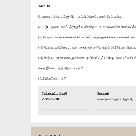
142/ '18
கௌரவ சமிந்த விஜேசிறி,— கல்வி அமைச்சரைக் கேட்பதற்கு,—
(அ) (i) பதுளை மாவட்டத்திலுள்ள சர்வதேச பாடசாலைகளின் எண்ணிக
(ii) மேற்படி பாடசாலைகளின் பெயர்கள் மற்றும் முகவரிகள் யாவையென்ப
(iii) மேற்படி ஒவ்வொரு பாடசாலையிலும் பணியாற்றும் ஆசிரியர்களின
(iv) மேற்படி பாடசாலைகளுக்கான ஆசிரியர் ஆட்சேர்ப்பு, மாணவர்கள
அவர் இச்சபைக்கு அறிவிப்பாரா?
(ஆ) இன்றேல், ஏன்?
கேட்கப்பட்ட திகதி
கேட்டவர்
2019-05-10
கௌரவ சமிந்த விஜேசிறி, பா