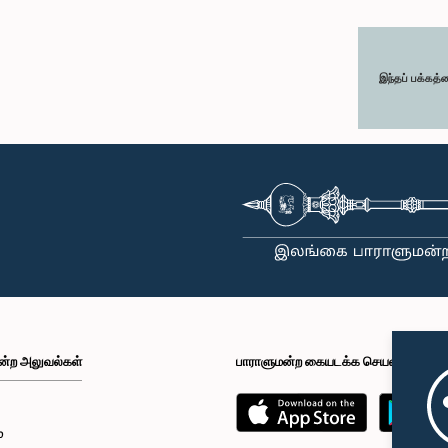
இந்தப் பக்கத்
ன்ற அலுவல்கள்
பாராளுமன்ற கையடக்க செயலி
்