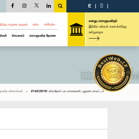
E
|
සි
|
எனது பாராளுமன்றம்
திற்கு வருகை தருதல்
கற்க
பங்கேற்க
இங்கே உங்கள் கணக்கிற்கு
உள்நுழைக
ல்கள்
செயலகம்
பாராளுமன்ற நேரலை
ுமன்ற வினாக்கள்
0142/2019: சர்வதேசப் பாடசாலைகள்: பதுளை மாவட்டம்