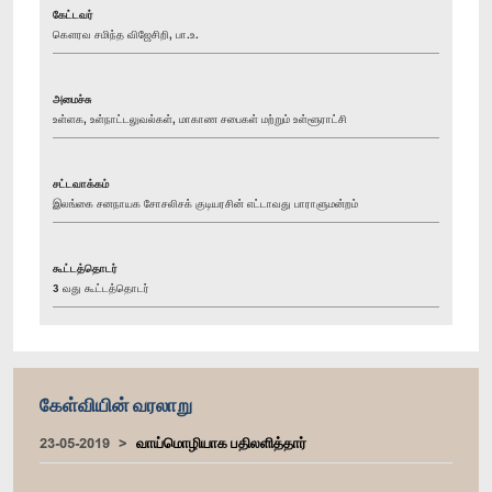
கேட்டவர்
கௌரவ சமிந்த விஜேசிறி, பா.உ.
அமைச்சு
உள்ளக, உள்நாட்டலுவல்கள், மாகாண சபைகள் மற்றும் உள்ளூராட்சி
சட்டவாக்கம்
இலங்கை சனநாயக சோசலிசக் குடியரசின் எட்டாவது பாராளுமன்றம்
கூட்டத்தொடர்
3 வது கூட்டத்தொடர்
கேள்வியின் வரலாறு
23-05-2019
வாய்மொழியாக பதிலளித்தார்