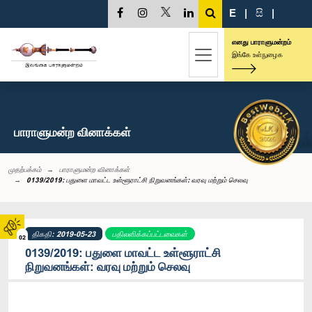
E
|
සි
|
எனது பாராளுமன்றம்
இங்கே உள்நுழைக
பாராளுமன்ற வினாக்கள்
முதற்பக்கம்
பாராளுமன்ற வினாக்கள்
0139/2019: பதுளை மாவட்ட உள்ளூராட்சி நிறுவனங்கள்: வரவு மற்றும் செலவு
திகதி: 2019-05-23
பதிலளிக்கப்பட்டவைகள்
02
0139/2019: பதுளை மாவட்ட உள்ளூராட்சி
நிறுவனங்கள்: வரவு மற்றும் செலவு