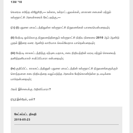
139/ '18
கௌரவ சமிந்த விஜேசிறி,— உள்ளக, உள்நாட்டலுவல்கள், மாகாண சபைகள் மற்றும்
உள்ளூராட்சி அமைச்சரைக் கேட்பதற்கு,—
(அ) (i) பதுளை மாவட்டத்திலுள்ள உள்ளூராட்சி நிறுவனங்கள் யாவையென்பதையும்;
(ii) மேற்படி ஒவ்வொரு நிறுவனத்தினதும் உள்ளூராட்சி நிதிய நிலைமை 2010 ஆம் ஆண்டு
முதல் இற்றை வரை ஆண்டு வாரியாக வெவ்வேறாக யாதென்பதையும்;
(iii) மேற்படி காலகட்டத்திற்கு ஏற்புடையதாக, சபை நிதியத்தின் வரவு மற்றும் செலவைத்
தனித்தனியாகச் சமர்ப்பிப்பாரா என்பதையும்;
(iv) குறிப்பிட்ட காலகட்டத்தினுள் பதுளை மாவட்டத்தின் உள்ளூராட்சி நிறுவனங்களுக்குச்
சொந்தமான சபை நிதியத்தை வலுப்படுத்த அமைச்சு மேற்கொண்டுள்ள நடவடிக்கை
யாதென்பதையும்;
அவர் இச்சபைக்கு அறிவிப்பாரா?
(ஆ) இன்றேல், ஏன்?
கேட்கப்பட்ட திகதி
2019-05-23