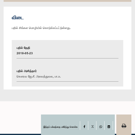
விடை
பதில் சிங்கள மொழியில் கொடுக்கப்பட்டுள்ளது.
பதில் தேதி
2019-05-23
பதில் அளித்தார்
கௌரவ ஜே.சீ. அலவத்துவல, பா.உ.
இந்தப் பக்கத்தை பகிர்ந்து கொள்க
Facebook
X
WhatsApp
LinkedIn