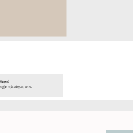
ித்தார்
ிர அபேவர்தன, பா.உ.