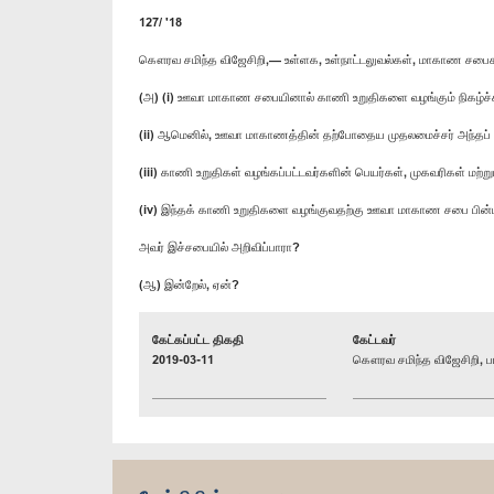
127/ '18
கௌரவ சமிந்த விஜேசிறி,— உள்ளக, உள்நாட்டலுவல்கள், மாகாண சபைகள்
(அ) (i) ஊவா மாகாண சபையினால் காணி உறுதிகளை வழங்கும் நிகழ்ச்சி
(ii) ஆமெனில், ஊவா மாகாணத்தின் தற்போதைய முதலமைச்சர் அந்தப் ப
(iii) காணி உறுதிகள் வழங்கப்பட்டவர்களின் பெயர்கள், முகவரிகள் மற்ற
(iv) இந்தக் காணி உறுதிகளை வழங்குவதற்கு ஊவா மாகாண சபை பின்ப
அவர் இச்சபையில் அறிவிப்பாரா?
(ஆ) இன்றேல், ஏன்?
கேட்கப்பட்ட திகதி
கேட்டவர்
2019-03-11
கௌரவ சமிந்த விஜேசிறி, பா