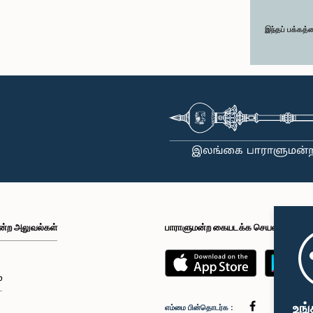
இந்தப் பக்கத்
ன்ற அலுவல்கள்
பாராளுமன்ற கையடக்க செயலி
்
உங்
எம்மை பின்தொடர்க :