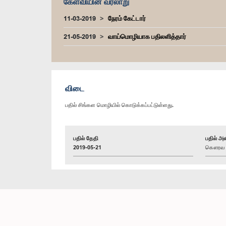
கேள்வியின் வரலாறு
11-03-2019
நேரம் கேட்டார்
21-05-2019
வாய்மொழியாக பதிலளித்தார்
விடை
பதில் சிங்கள மொழியில் கொடுக்கப்பட்டுள்ளது.
பதில் தேதி
பதில் அள
2019-05-21
கௌரவ வஜ