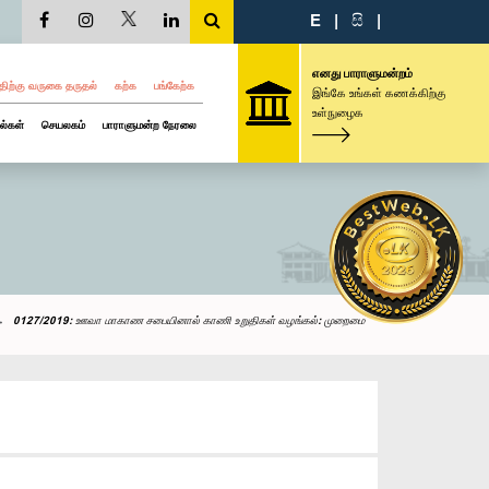
E
|
සි
|
எனது பாராளுமன்றம்
திற்கு வருகை தருதல்
கற்க
பங்கேற்க
இங்கே உங்கள் கணக்கிற்கு
உள்நுழைக
ல்கள்
செயலகம்
பாராளுமன்ற நேரலை
0127/2019: ஊவா மாகாண சபையினால் காணி உறுதிகள் வழங்கல்: முறைமை