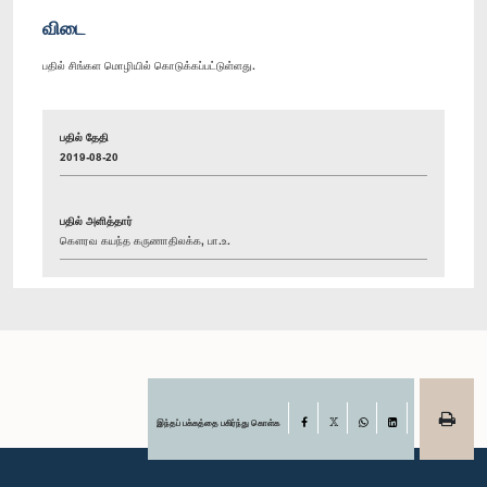
விடை
பதில் சிங்கள மொழியில் கொடுக்கப்பட்டுள்ளது.
பதில் தேதி
2019-08-20
பதில் அளித்தார்
கௌரவ கயந்த கருணாதிலக்க, பா.உ.
இந்தப் பக்கத்தை பகிர்ந்து கொள்க
Facebook
X
WhatsApp
LinkedIn