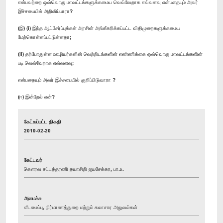
என்பவற்றை ஒவ்வொரு மாவட்டங்களுக்கமைய வெவ்வேறாக எவ்வளவு என்பதையும் அவர்
இச்சபையில் அறிவிப்பாரா?
(இ) (i) இந்த ஆட்சேர்ப்புக்கள் அரசின் அங்கீகரிக்கப்பட்ட விதிமுறைகளுக்கமைய
மேற்கொள்ளப்பட்டுள்ளதா;
(ii) தற்போதுள்ள ஊழியர்களின் வெற்றிடங்களின் எண்ணிக்கை ஒவ்வொரு மாவட்டங்களின்
படி வெவ்வேறாக எவ்வளவு;
என்பதையும் அவர் இச்சபையில் குறிப்பிடுவாரா ?
(ஈ) இன்றேல் ஏன்?
கேட்கப்பட்ட திகதி
2019-02-20
கேட்டவர்
கௌரவ சட்டத்தரணி தயாசிறி ஜயசேக்கர, பா.உ.
அமைச்சு
வீடமைப்பு, நிர்மாணத்துறை மற்றும் கலாசார அலுவல்கள்