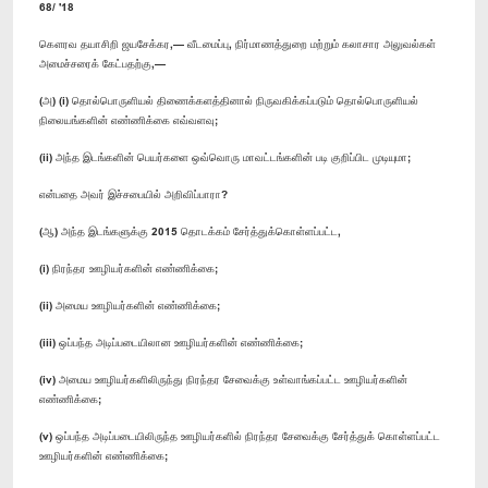
68/ '18
கௌரவ தயாசிறி ஜயசேக்கர,— வீடமைப்பு, நிர்மாணத்துறை மற்றும் கலாசார அலுவல்கள்
அமைச்சரைக் கேட்பதற்கு,—
(அ) (i) தொல்பொருளியல் திணைக்களத்தினால் நிருவகிக்கப்படும் தொல்பொருளியல்
நிலையங்களின் எண்ணிக்கை எவ்வளவு;
(ii) அந்த இடங்களின் பெயர்களை ஒவ்வொரு மாவட்டங்களின் படி குறிப்பிட முடியுமா;
என்பதை அவர் இச்சபையில் அறிவிப்பாரா?
(ஆ) அந்த இடங்களுக்கு 2015 தொடக்கம் சேர்த்துக்கொள்ளப்பட்ட,
(i) நிரந்தர ஊழியர்களின் எண்ணிக்கை;
(ii) அமைய ஊழியர்களின் எண்ணிக்கை;
(iii) ஒப்பந்த அடிப்படையிலான ஊழியர்களின் எண்ணிக்கை;
(iv) அமைய ஊழியர்களிலிருந்து நிரந்தர சேவைக்கு உள்வாங்கப்பட்ட ஊழியர்களின்
எண்ணிக்கை;
(v) ஒப்பந்த அடிப்படையிலிருந்த ஊழியர்களில் நிரந்தர சேவைக்கு சேர்த்துக் கொள்ளப்பட்ட
ஊழியர்களின் எண்ணிக்கை;