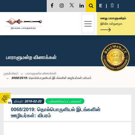
E
|
සි
|
எனது பாராளுமன்றம்
இங்கே உள்நுழைக
பாராளுமன்ற வினாக்கள்
முதற்பக்கம்
பாராளுமன்ற வினாக்கள்
0068/2019: தொல்பொருளியல் இடங்களின் ஊழியர்கள்: விபரம்
திகதி: 2019-02-20
பதிலளிக்கப்பட்டவைகள்
02
0068/2019: தொல்பொருளியல் இடங்களின்
ஊழியர்கள்: விபரம்