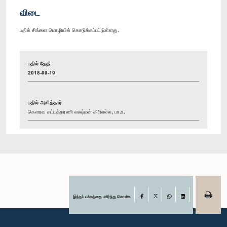
விடை
பதில் சிங்கள மொழியில் கொடுக்கப்பட்டுள்ளது.
பதில் தேதி
2018-09-19
பதில் அளித்தார்
கௌரவ சட்டத்தரணி லக்ஷ்மன் கிரிஎல்ல, பா.உ.
இந்தப் பக்கத்தை பகிர்ந்து கொள்க
Facebook
X
WhatsApp
LinkedIn