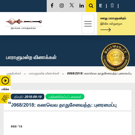
E
|
සි
|
எனது பாராளுமன்றம்
இங்கே உள்நுழைக
பாராளுமன்ற வினாக்கள்
முதற்பக்கம்
பாராளுமன்ற வினாக்கள்
0968/2018: கலாவெவ தாதுசேனவத்த: புனரமைப்பு
பார்க்க
திகதி: 2018-09-19
பதிலளிக்கப்பட்டவைகள்
02
0968/2018: கலாவெவ தாதுசேனவத்த: புனரமைப்பு
968/ '18