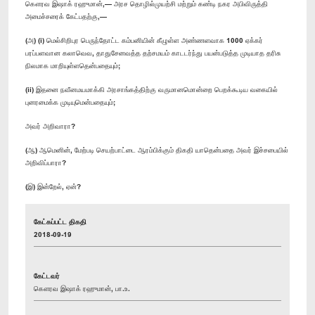
கௌரவ இஷாக் ரஹுமான்,— அரச தொழில்முயற்சி மற்றும் கண்டி நகர அபிவிருத்தி
அமைச்சரைக் கேட்பதற்கு,—
(அ) (i) மெல்சிறிபுர ​பெருந்தோட்ட கம்பனியின் கீழுள்ள அண்ணளவாக 1000 ஏக்கர்
பரப்பளவான கலாவெவ, தாதுசேனவத்த தற்சமயம் காடடர்ந்து பயன்படுத்த முடியாத தரிசு
நிலமாக மாறியுள்ளதென்பதையும்;
(ii) இதனை நவீனமயமாக்கி அரசாங்கத்திற்கு வருமானமொன்றை பெறக்கூடிய வகையில்
புனரமைக்க முடியுமென்பதையும்;
அவர் அறிவாரா?
(ஆ) ஆமெனின், மேற்படி செயற்பாட்டை ஆரம்பிக்கும் திகதி யாதென்பதை அவர் இச்சபையில்
அறிவிப்பாரா?
(இ) இன்றேல், ஏன்?
கேட்கப்பட்ட திகதி
2018-09-19
கேட்டவர்
கௌரவ இஷாக் ரஹுமான், பா.உ.