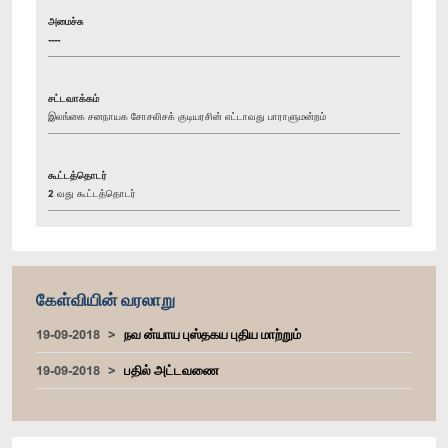
அமைச்சு
----
சட்டவாக்கம்
இலங்கை சனநாயக சோசலிசக் குடியரசின் எட்டாவது பாராளுமன்றம்
கூட்டத்தொடர்
2 வது கூட்டத்தொடர்
கேள்வியின் வரலாறு
19-09-2018
நவ ன்யாய புஸ்தகய புதிய மாற்றும்
19-09-2018
பதில் அட்டவணை