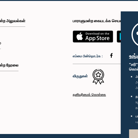
ன்ற அலுவல்கள்
பாராளுமன்ற கையடக்க செயலி
்
உங்
எம்மை பின்தொடர்க :
"சரி
ன்ற நேரலை
கொள்க
விருதுகள்
அ
அ
அ
தனியுரிமைக் கொள்கை
த
உ
த
ப
ப