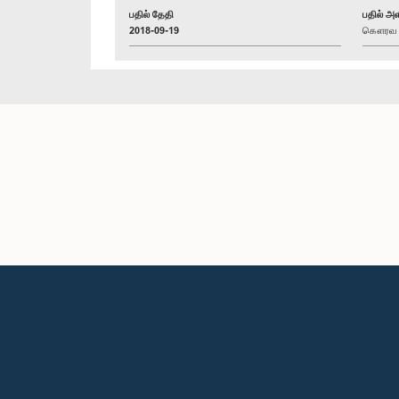
பதில் தேதி
பதில் அள
2018-09-19
கௌரவ (ட