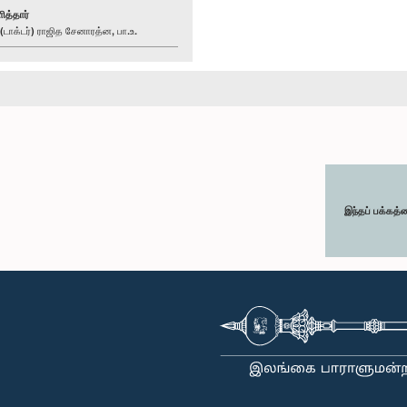
ித்தார்
ாக்டர்) ராஜித சேனாரத்ன, பா.உ.
இந்தப் பக்கத்