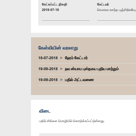
கேட்கப்பட்ட திகதி
கேட்டவர்
2018-07-18
கௌரவ சுசந்த புஞ்சிநிலமே, 
கேள்வியின் வரலாறு
18-07-2018
நேரம் கேட்டார்
19-09-2018
நவ ன்யாய புஸ்தகய புதிய மாற்றும்
19-09-2018
பதில் அட்டவணை
விடை
பதில் சிங்கள மொழியில் கொடுக்கப்பட்டுள்ளது.