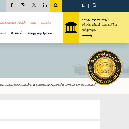
E
|
සි
|
எனது பாராளுமன்றம்
திற்கு வருகை தருதல்
கற்க
பங்கேற்க
இங்கே உங்கள் கணக்கிற்கு
உள்நுழைக
ல்கள்
செயலகம்
பாராளுமன்ற நேரலை
ட மத்திய மற்றும் கிழக்கு மாகாணங்களில் பரவியுள்ள சிறுநீரக நோய்: ஆய்வுகள்