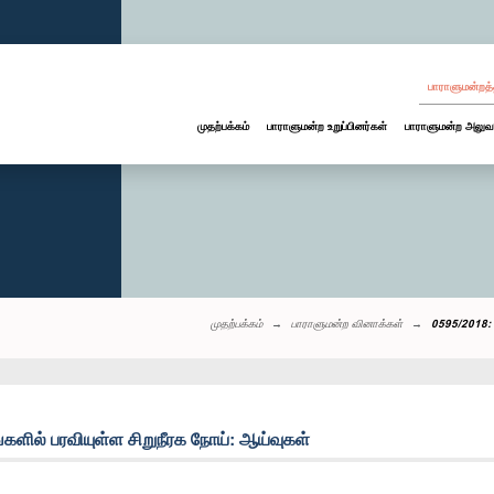
பாராளுமன்றத்
முதற்பக்கம்
பாராளுமன்ற உறுப்பினர்கள்
பாராளுமன்ற அலுவ
முதற்பக்கம்
பாராளுமன்ற வினாக்கள்
0595/2018: வ
களில் பரவியுள்ள சிறுநீரக நோய்: ஆய்வுகள்