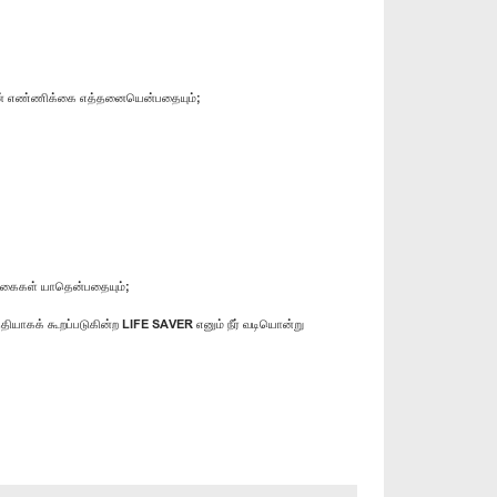
களின் எண்ணிக்கை எத்தனையென்பதையும்;
ிக்கைகள் யாதென்பதையும்;
்தியாகக் கூறப்படுகின்ற LIFE SAVER எனும் நீர் வடியொன்று