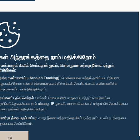
கள் அந்தரங்கத்தை நாம் மதிக்கிறோம்
" என்பதைக் கிளிக் செய்வதன் மூலம், பின்வருவனவற்றை நீங்கள் ஏற்றுக்
ிறீர்கள்:
மர்வு கண்காணிப்பு (Session Tracking):
மென்மையான மற்றும் தனிப்பட்ட ரீதியான
னுபவத்திற்காக எங்கள் இணையத்தளத்தில் உங்கள் செயற்பாட்டைக் கண்காணிக்க
மர்வுகளைப் பயன்படுத்துகிறோம்.
ரவினைப் பதிவு செய்தல் :
எங்கள் சேவைகளின் பாதுகாப்பு மற்றும் செயற்பாட்டை
றுதிப்படுத்துவதற்காக நாம் உங்களது IP முகவரி, சாதன விவரங்கள் மற்றும் பிற தொடர்புடைய
ரவை நாங்கள் பதிவு செய்கிறோம்.
யனர் நடத்தை பகுப்பாய்வு :
எமது இணையத்தளத்தை மேம்படுத்த நாம் பயனர் நடத்தையை
குப்பாய்வு செய்கிறோம்.
சரி