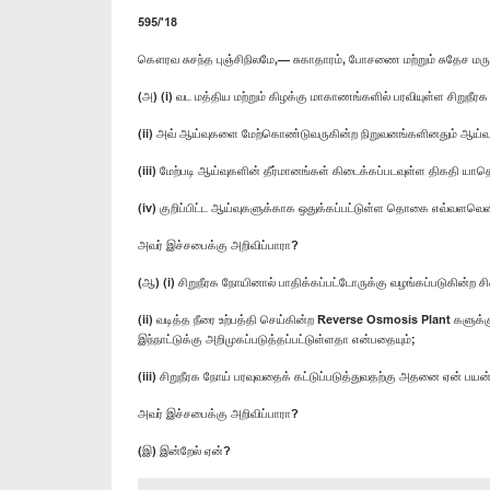
595/'18
கௌரவ சுசந்த புஞ்சிநிலமே,— சுகாதாரம், போசணை மற்றும் சுதேச மர
(அ) (i) வட மத்திய மற்றும் கிழக்கு மாகாணங்களில் பரவியுள்ள சி
(ii) அவ் ஆய்வுகளை மேற்கொண்டுவருகின்ற நிறுவனங்களினதும் ஆய்
(iii) மேற்படி ஆய்வுகளின் தீர்மானங்கள் கிடைக்கப்படவுள்ள திகதி யாத
(iv) குறிப்பிட்ட ஆய்வுகளுக்காக ஒதுக்கப்பட்டுள்ள தொகை எவ்வளவென
அவர் இச்சபைக்கு அறிவிப்பாரா?
(ஆ) (i) சிறுநீரக நோயினால் பாதிக்கப்பட்டோருக்கு வழங்கப்படுகின்
(ii) வடித்த நீரை உற்பத்தி செய்கின்ற Reverse Osmosis Plant களுக
இந்நாட்டுக்கு அறிமுகப்படுத்தப்பட்டுள்ளதா என்பதையும்;
(iii) சிறுநீரக நோய் பரவுவதைக் கட்டுப்படுத்துவதற்கு அதனை ஏன் பயன
அவர் இச்சபைக்கு அறிவிப்பாரா?
(இ) இன்றேல் ஏன்?