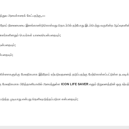
ுத்துவ அமைச்சரைக் கேட்பதற்கு,—
றுநீரக நோய் நிலைமையை இனங்காண்டுகொள்வது தொடர்பில் தற்போது இடம்பெற்று வருகின்ற ஆய்வு
வாளர்களினதும் பெயர்கள் யாவையென்பதையும்;
ென்பதையும்;
்பதையும்;
ற சிகிச்சைகளுக்கு மேலதிகமாக இந்நோய் ஏற்படுவதனைத் தடுப்பதற்கு மேற்கொள்ளப்பட்டுள்ள நடவட
்கு மேலதிகமாக பிரித்தானியாவில் அமைந்துள்ள ICON LIFE SAVER எனும் நிறுவனத்தின் ஒரு உற்பத
்படுத்த முடியாது என்பது தெளிவுபடுத்தப்படுமா என்பதையும்;