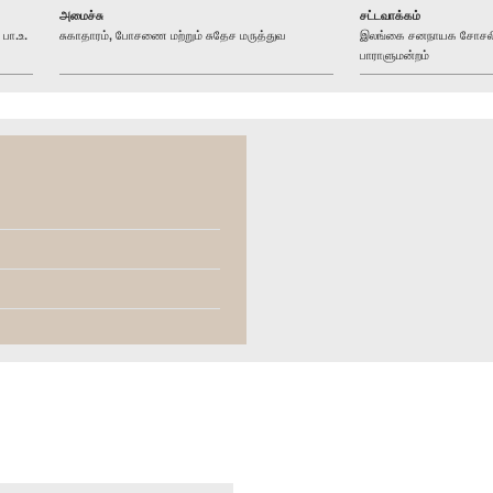
அமைச்சு
சட்டவாக்கம்
பா.உ.
சுகாதாரம், போசணை மற்றும் சுதேச மருத்துவ
இலங்கை சனநாயக சோசலிசக
பாராளுமன்றம்