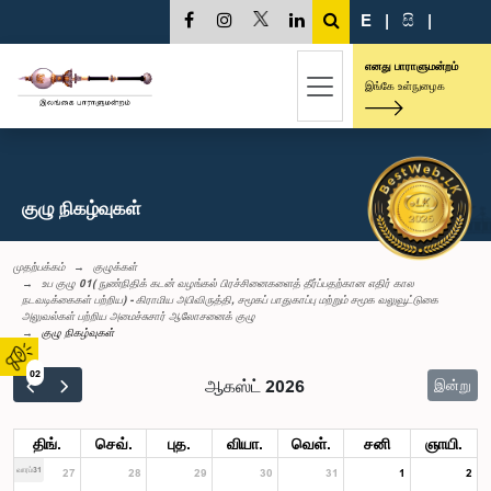
E
|
සි
|
எனது பாராளுமன்றம்
இங்கே உள்நுழைக
குழு நிகழ்வுகள்
முதற்பக்கம்
குழுக்கள்
உப குழு 01( நுண்நிதிக் கடன் வழங்கல் பிரச்சினைகளைத் தீர்ப்பதற்கான எதிர் கால
நடவடிக்கைகள் பற்றிய) - கிராமிய அபிவிருத்தி, சமூகப் பாதுகாப்பு மற்றும் சமூக வலுவூட்டுகை
அலுவல்கள் பற்றிய அமைச்சுசார் ஆலோசனைக் குழு
குழு நிகழ்வுகள்
02
ஆகஸ்ட் 2026
இன்று
திங்.
செவ்.
புத.
வியா.
வெள்.
சனி
ஞாயி.
வாரம்31
27
28
29
30
31
1
2