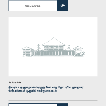
மேலும் வாசிக்க
கௌரவ இம்ரான் மகரூப், பா.உ.
உறுப்பினர்
2023-08-16
திரைப்படத் துறையை விருத்தி செய்வது தொடர்பில் துறைசார்
மேற்பார்வைக் குழுவில் கலந்துரையாடல்