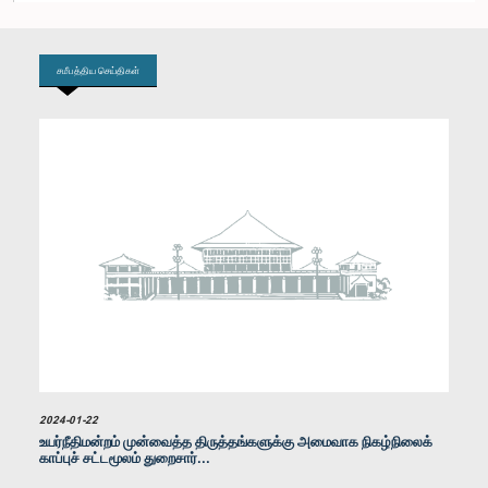
சமீபத்திய செய்திகள்
கௌரவ சஞ்ஜீவ எதிரிமான்ன, பா.உ.
உறுப்பினர்
2024-01-22
உயர்நீதிமன்றம் முன்வைத்த திருத்தங்களுக்கு அமைவாக நிகழ்நிலைக்
காப்புச் சட்டமூலம் துறைசார்...