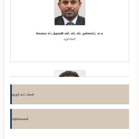
கௌரவ சட்டத்தரணி எஸ். எம். எம். முஸ்ஸாரப், பா.உ.
உறுப்பினர்
குழுக் கூட்டங்கள்
கௌரவ ஜயந்த கெட்டகொட, பா.உ.
அறிக்கைகள்
உறுப்பினர்