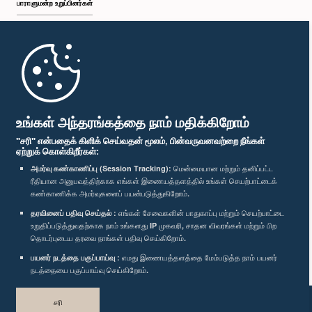
பாராளுமன்ற உறுப்பினர்கள்
முதற்பக்கம்
பாராளுமன்ற கையடக்க செயலி
உங்கள் அந்தரங்கத்தை நாம் மதிக்கிறோம்
"சரி" என்பதைக் கிளிக் செய்வதன் மூலம், பின்வருவனவற்றை நீங்கள்
ஏற்றுக் கொள்கிறீர்கள்:
அமர்வு கண்காணிப்பு (Session Tracking):
மென்மையான மற்றும் தனிப்பட்ட
ரீதியான அனுபவத்திற்காக எங்கள் இணையத்தளத்தில் உங்கள் செயற்பாட்டைக்
எம்மை பின்தொடர்க :
கண்காணிக்க அமர்வுகளைப் பயன்படுத்துகிறோம்.
தரவினைப் பதிவு செய்தல் :
எங்கள் சேவைகளின் பாதுகாப்பு மற்றும் செயற்பாட்டை
உறுதிப்படுத்துவதற்காக நாம் உங்களது IP முகவரி, சாதன விவரங்கள் மற்றும் பிற
விருதுகள்
தொடர்புடைய தரவை நாங்கள் பதிவு செய்கிறோம்.
பயனர் நடத்தை பகுப்பாய்வு :
எமது இணையத்தளத்தை மேம்படுத்த நாம் பயனர்
தனியுரிமைக் கொள்கை
நடத்தையை பகுப்பாய்வு செய்கிறோம்.
பதிப்புரிமை © இலங்கை பாராளுமன்றம்.
சரி
முழுப்பதிப்புரிமையுடையது.