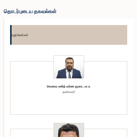
தொடர்புடைய தகவல்கள்
உறுப்பினர்கள்
கௌரவ லலித் வர்ண குமார, பா.உ.
தவிசாளர்