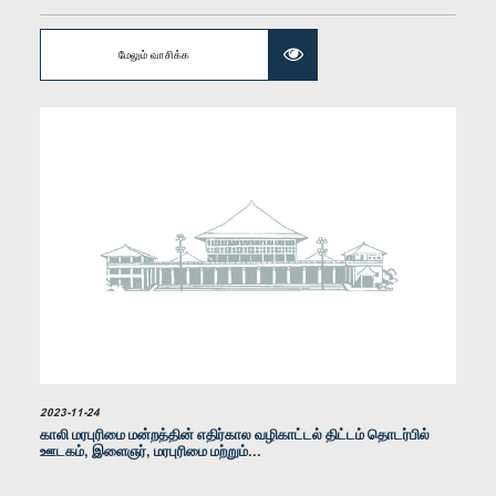
கௌரவ நிபுண ரணவக, பா.உ.
உறுப்பினர்
மேலும் வாசிக்க
கௌரவ ஜகத் சமரவிக்ரம, பா.உ.
உறுப்பினர்
2023-11-24
காலி மரபுரிமை மன்றத்தின் எதிர்கால வழிகாட்டல் திட்டம் தொடர்பில்
ஊடகம், இளைஞர், மரபுரிமை மற்றும்...