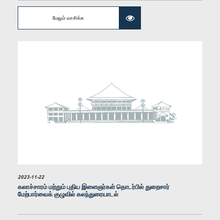
மேலும் வாசிக்க
கௌரவ கயந்த கருணாதிலக்க, பா.உ.
உறுப்பினர்
2023-11-22
கலாச்சாரம் மற்றும் புதிய இளைஞர்கள் தொடர்பில் துறைசார்
மேற்பார்வைக் குழுவில் கலந்துரையாடல்
கௌரவ டலஸ் அழகப்பெரும, பா.உ.
உறுப்பினர்