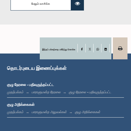
மேலும் வாசிக்க
கௌரவ வீரசுமன வீரசிங்ஹ, பா.உ.
உறுப்பினர்
இந்தப் பக்கத்தை பகிர்ந்து கொள்க
Facebook
X
WhatsApp
LinkedIn
தொடர்புடைய இணைப்புக்கள்
குழு நேரலை - பதிவுருத்தப்பட்ட
முதற்பக்கம்
பாராளுமன்ற நேரலை
குழு நேரலை - பதிவுருத்தப்பட்ட
கௌரவ தவராஜா கலை அரசன், பா.உ.
உறுப்பினர்
குழு அறிக்கைகள்
முதற்பக்கம்
பாராளுமன்ற அலுவல்கள்
குழு அறிக்கைகள்