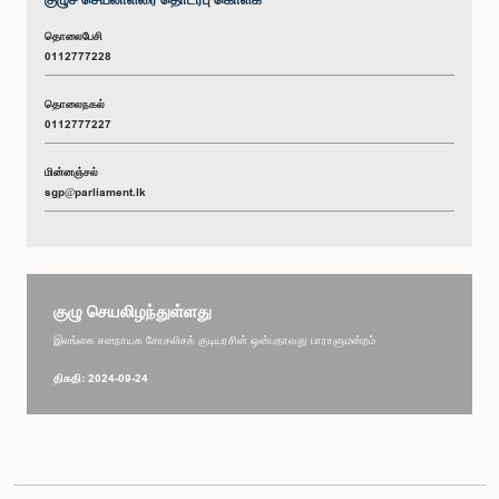
தொலைபேசி
0112777228
தொலைநகல்
0112777227
மின்னஞ்சல்
sgp@parliament.lk
குழு செயலிழந்துள்ளது
இலங்கை சனநாயக சோசலிசக் குடியரசின் ஒன்பதாவது பாராளுமன்றம்
திகதி: 2024-09-24