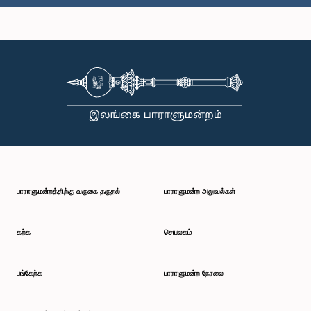
கௌரவ திஸகுட்டி ஆரச்சி, பா.உ.
உறுப்பினர்
பாராளுமன்றத்திற்கு வருகை தருதல்
பாராளுமன்ற அலுவல்கள்
கற்க
செயலகம்
பங்கேற்க
பாராளுமன்ற நேரலை