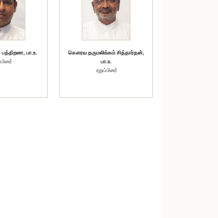
பத்திறண, பா.உ.
கௌரவ தருமலிங்கம் சித்தார்தன்,
்பினர்
பா.உ.
உறுப்பினர்