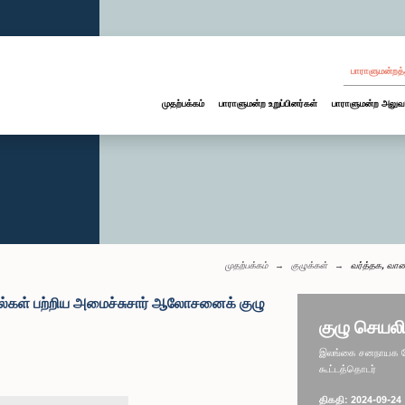
பாராளுமன்றத்
முதற்பக்கம்
பாராளுமன்ற உறுப்பினர்கள்
பாராளுமன்ற அலுவ
முதற்பக்கம்
குழுக்கள்
வர்த்தக, வாண
ுவல்கள் பற்றிய அமைச்சுசார் ஆலோசனைக் குழு
குழு செயலி
இலங்கை சனநாயக சோச
கூட்டத்தொடர்
திகதி: 2024-09-24