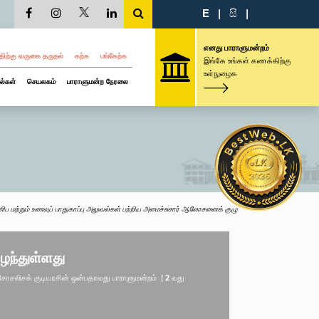
E
|
සි
|
எனது பாராளுமன்றம்
திற்கு வருகை தருதல்
கற்க
பங்கேற்க
இங்கே உங்கள் கணக்கிற்கு
உள்நுழைக
ல்கள்
செயலகம்
பாராளுமன்ற நேரலை
ிப மற்றும் உணவுப் பாதுகாப்பு அலுவல்கள் பற்றிய அமைச்சுசார் ஆலோசனைக் குழு
ழந்துள்ளது
லிசக் குடியரசின் ஒன்பதாவது பாராளுமன்றம் | 2 வது