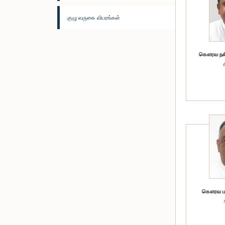
குழு வருகை விபரங்கள்
கௌரவ நலின்
கௌரவ மர்ஜ