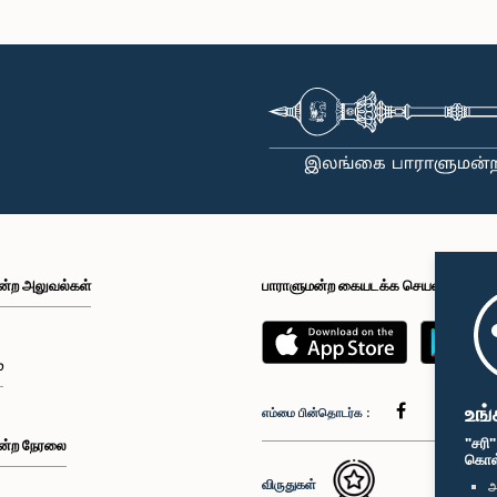
ன்ற அலுவல்கள்
பாராளுமன்ற கையடக்க செயலி
்
உங்
எம்மை பின்தொடர்க :
"சரி
ன்ற நேரலை
கொள்க
விருதுகள்
அ