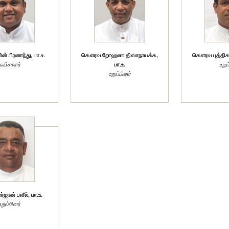
 பிரனாந்து, பா.உ.
கௌரவ றோஹண திஸாநாயக்க,
கௌரவ புத்திக 
தவிசாளர்
பா.உ.
உறுப
உறுப்பினர்
ான் பளீல், பா.உ.
உறுப்பினர்