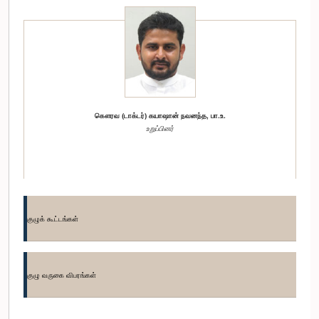
கௌரவ (டாக்டர்) கயாஷான் நவனந்த, பா.உ.
உறுப்பினர்
குழுக் கூட்டங்கள்
குழு வருகை விபரங்கள்
கௌரவ அப்துல் ஹலீம், பா.உ.