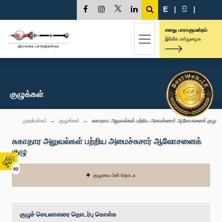
E
|
සි
|
எனது பாராளுமன்றம்
இங்கே உள்நுழைக
குழுக்கள்
முதற்பக்கம்
குழுக்கள்
சுகாதார அலுவல்கள் பற்றிய அமைச்சுசார் ஆலோசனைக் குழு
சுகாதார அலுவல்கள் பற்றிய அமைச்சுசார் ஆலோசனைக்
குழு
02
குழுவை பின் தொடர
குழுச் செயலாளரை தொடர்பு கொள்க