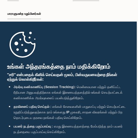
பாராளுமன்ற உறுப்பினர்கள்
முதற்பக்கம்
பாராளுமன்ற கையடக்க செயலி
உங்கள் அந்தரங்கத்தை நாம் மதிக்கிறோம்
"சரி" என்பதைக் கிளிக் செய்வதன் மூலம், பின்வருவனவற்றை நீங்கள்
ஏற்றுக் கொள்கிறீர்கள்:
அமர்வு கண்காணிப்பு (Session Tracking):
மென்மையான மற்றும் தனிப்பட்ட
ரீதியான அனுபவத்திற்காக எங்கள் இணையத்தளத்தில் உங்கள் செயற்பாட்டைக்
எம்மை பின்தொடர்க :
கண்காணிக்க அமர்வுகளைப் பயன்படுத்துகிறோம்.
தரவினைப் பதிவு செய்தல் :
எங்கள் சேவைகளின் பாதுகாப்பு மற்றும் செயற்பாட்டை
உறுதிப்படுத்துவதற்காக நாம் உங்களது IP முகவரி, சாதன விவரங்கள் மற்றும் பிற
விருதுகள்
தொடர்புடைய தரவை நாங்கள் பதிவு செய்கிறோம்.
பயனர் நடத்தை பகுப்பாய்வு :
எமது இணையத்தளத்தை மேம்படுத்த நாம் பயனர்
தனியுரிமைக் கொள்கை
நடத்தையை பகுப்பாய்வு செய்கிறோம்.