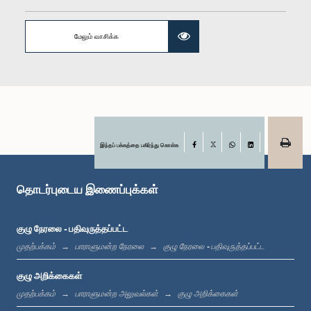
மேலும் வாசிக்க
கௌரவ (பேராசிரியர்) திஸ்ஸ விதாரண, பா.உ.
உறுப்பினர்
இந்தப் பக்கத்தை பகிர்ந்து கொள்க
Facebook
X
WhatsApp
LinkedIn
தொடர்புடைய இணைப்புக்கள்
குழு நேரலை - பதிவுருத்தப்பட்ட
முதற்பக்கம்
பாராளுமன்ற நேரலை
குழு நேரலை - பதிவுருத்தப்பட்ட
கௌரவ (டாக்டர்) திலக் ராஜபக்ஷ, பா.உ.
குழு அறிக்கைகள்
உறுப்பினர்
முதற்பக்கம்
பாராளுமன்ற அலுவல்கள்
குழு அறிக்கைகள்