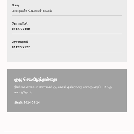
பெயர்
பாராளுமன்ற செயலாளர் நாயகம்
தொலைபேசி
0112777100
தொலைநகல்
0112777227
குழு செயலிழந்துள்ளது
இலங்கை சனநாயக சோசலிசக் குடியரசின் ஒன்பதாவது பாராளுமன்றம் | 2 வது
கூட்டத்தொடர்
திகதி: 2024-09-24