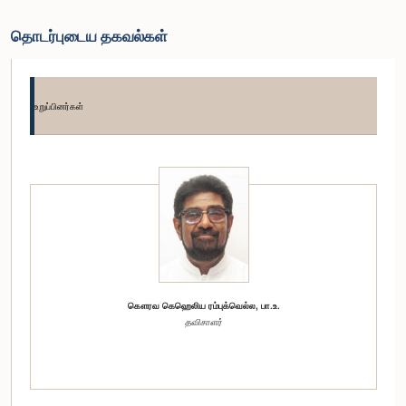
தொடர்புடைய தகவல்கள்
உறுப்பினர்கள்
கௌரவ கெஹெலிய ரம்புக்வெல்ல, பா.உ.
தவிசாளர்