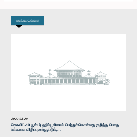
உறுப்பினர்
சமீபத்திய செய்திகள்
கௌரவ (டாக்டர்) ராஜித சேனாரத்ன, பா.உ.
உறுப்பினர்
2022-03-29
கொவிட்-19 பூஸ்டர் தடுப்பூசியைப் பெற்றுக்கொள்வது குறித்து பொது
மக்களை விழிப்புணர்வூட்டும்,...