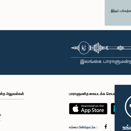
இந்தப் பக்கத்
ன்ற அலுவல்கள்
பாராளுமன்ற கையடக்க செயலி
்
உங்
எம்மை பின்தொடர்க :