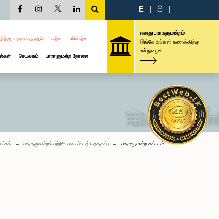
E
|
සි
|
எனது பாராளுமன்றம்
திற்கு வருகை தருதல்
கற்க
பங்கேற்க
இங்கே உங்கள் கணக்கிற்கு
உள்நுழைக
ல்கள்
செயலகம்
பாராளுமன்ற நேரலை
பக்கம்
பாராளுமன்றம் பற்றிய புகைப்படத் தொகுப்பு
பாராளுமன்ற கட்டடம்