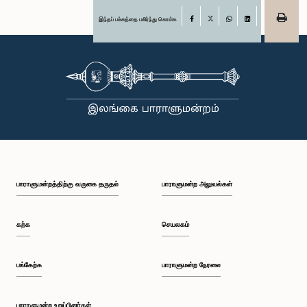
இந்தப் பக்கத்தை பகிர்ந்து கொள்க
Facebook
X
WhatsApp
LinkedIn
பாராளுமன்றத்திற்கு வருகை தருதல்
பாராளுமன்ற அலுவல்கள்
கற்க
செயலகம்
பங்கேற்க
பாராளுமன்ற நேரலை
பாராளுமன்ற உறுப்பினர்கள்