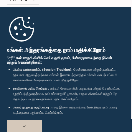
முதற்பக்கம்
பாராளுமன்ற கையடக்க செயலி
உங்கள் அந்தரங்கத்தை நாம் மதிக்கிறோம்
"சரி" என்பதைக் கிளிக் செய்வதன் மூலம், பின்வருவனவற்றை நீங்கள்
ஏற்றுக் கொள்கிறீர்கள்:
அமர்வு கண்காணிப்பு (Session Tracking):
மென்மையான மற்றும் தனிப்பட்ட
ரீதியான அனுபவத்திற்காக எங்கள் இணையத்தளத்தில் உங்கள் செயற்பாட்டைக்
எம்மை பின்தொடர்க :
கண்காணிக்க அமர்வுகளைப் பயன்படுத்துகிறோம்.
தரவினைப் பதிவு செய்தல் :
எங்கள் சேவைகளின் பாதுகாப்பு மற்றும் செயற்பாட்டை
விருதுகள்
உறுதிப்படுத்துவதற்காக நாம் உங்களது IP முகவரி, சாதன விவரங்கள் மற்றும் பிற
தொடர்புடைய தரவை நாங்கள் பதிவு செய்கிறோம்.
பயனர் நடத்தை பகுப்பாய்வு :
எமது இணையத்தளத்தை மேம்படுத்த நாம் பயனர்
தனியுரிமைக் கொள்கை
நடத்தையை பகுப்பாய்வு செய்கிறோம்.
பதிப்புரிமை © இலங்கை பாராளுமன்றம்.
சரி
முழுப்பதிப்புரிமையுடையது.